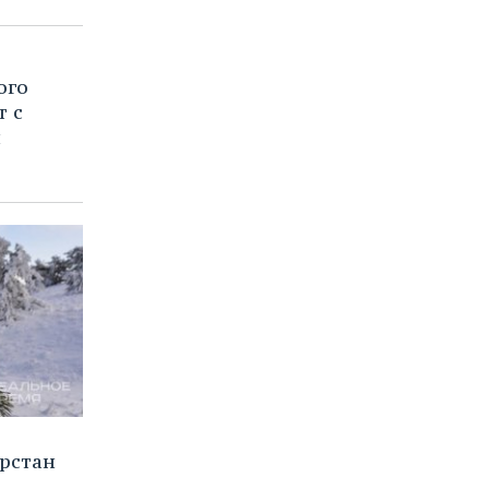
ого
т с
й
рстан