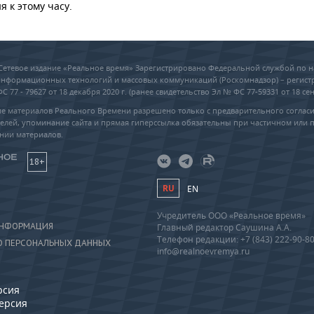
я к этому часу.
6 Сетевое издание «Реальное время» Зарегистрировано Федеральной службой по н
 информационных технологий и массовых коммуникаций (Роскомнадзор) – регис
 77 - 79627 от 18 декабря 2020 г. (ранее свидетельство Эл № ФС 77-59331 от 18 сен
е материалов Реального Времени разрешено только с предварительного соглас
елей, упоминание сайта и прямая гиперссылка обязательны при частичном или 
нии материалов.
18+
RU
EN
Учредитель ООО «Реальное время»
ИНФОРМАЦИЯ
Главный редактор Саушина А.А.
Телефон редакции: +7 (843) 222-90-8
О ПЕРСОНАЛЬНЫХ ДАННЫХ
info@realnoevremya.ru
рсия
версия