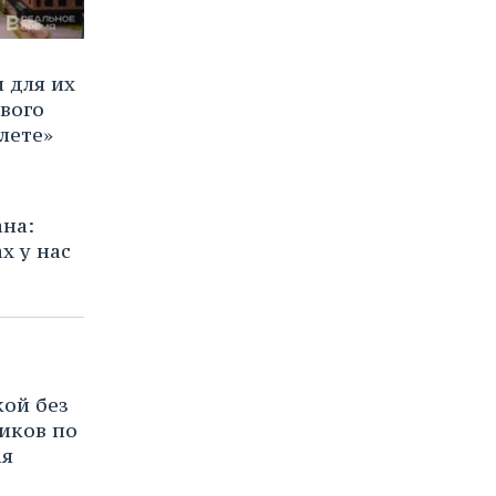
 для их
вого
лете»
на:
х у нас
кой без
иков по
ая