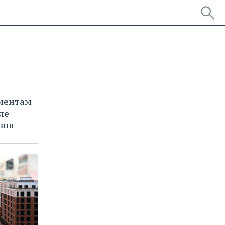
ментам
ле
вов