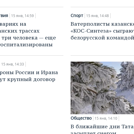
твия
Спорт
15 янв, 14:59
15 янв, 14:48
авариях на
Ватерполисты казанск
анских трассах
«КОС-Синтеза» сыграю
 три человека — еще
белорусской командо
госпитализированы
15 янв, 14:33
оны России и Ирана
ут крупный договор
Общество
15 янв, 14:10
В ближайшие дни Тата
засыплет снегом