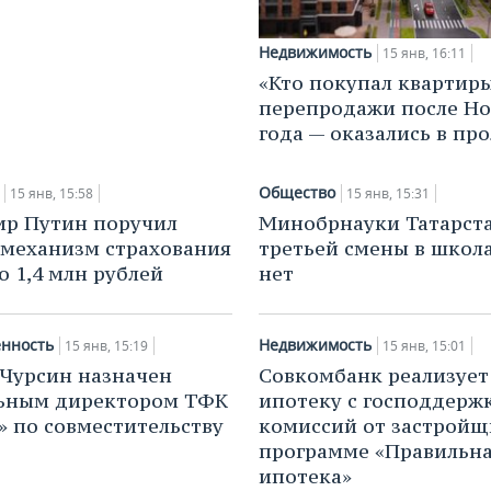
Недвижимость
15 янв, 16:11
«Кто покупал квартиры
перепродажи после Но
года — оказались в про
Общество
15 янв, 15:58
15 янв, 15:31
р Путин поручил
Минобрнауки Татарста
 механизм страхования
третьей смены в школа
о 1,4 млн рублей
нет
нность
Недвижимость
15 янв, 15:19
15 янв, 15:01
Чурсин назначен
Совкомбанк реализует
льным директором ТФК
ипотеку с господдерж
 по совместительству
комиссий от застройщ
программе «Правильн
ипотека»