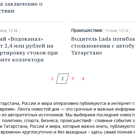
а заключение о
ствии
Происшествия
 янв, 12:36
15 янв, 12:14
ий «Водоканал»
Водитель Lada погибла
т 2,4 млн рублей на
столкновении с автобу
ртировку стоков при
Татарстане
нте коллектора
1
2
3
4
тарстана, России и мира оперативно публикуются в интернет-г
 время». Лента новостей дня — это срочные и важные информ
 из авторитетных источников. Мы выбираем последние новост
 политики, спорта, бизнеса, происшествий - главные события з
и Татарстана, России и мира, которые важно знать, публикуютс
времени» круглосуточно и без выходных – здесь самая полная 