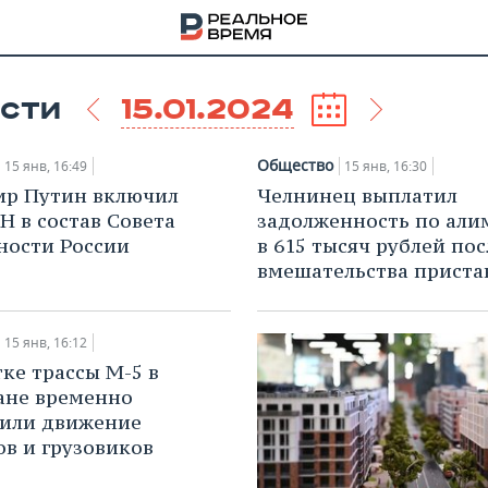
15.01.2024
СТИ
Общество
15 янв, 16:49
15 янв, 16:30
ир Путин включил
Челнинец выплатил
Н в состав Совета
задолженность по али
ности России
в 615 тысяч рублей пос
вмешательства приста
15 янв, 16:12
тке трассы М-5 в
ане временно
или движение
НА
ов и грузовиков