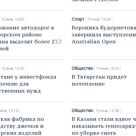
Спорт
15 янв, 14:07
15 янв, 13:54
ржание автодорог в
Вероника Кудерметов
орском районе
завершила выступлени
ана выделят более 27,7
Australian Open
лей
Общество
15 янв, 13:41
15 янв, 13:23
стане у инвестфонда
В Татарстан придет
 землю для
потепление
ственных нужд
Общество
 янв, 13:13
15 янв, 12:58
кая фабрика по
В Казани стали вдвое 
дству джемов и
наказывать генподряд
рских изделий
по уборке снега