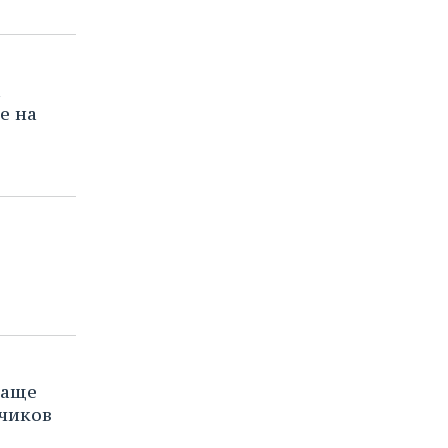
а
е на
чаще
чиков