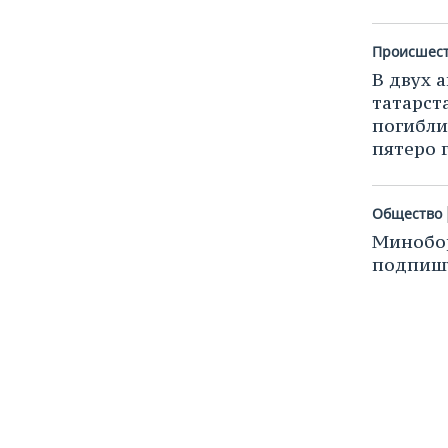
ВОДНЫЕ ВИДЫ СПОРТА
ОБРАЗОВАНИЕ
ХОККЕЙ С МЯЧОМ
ПРОИСШЕСТВИЯ
Происшес
В двух 
татарст
погибли
пятеро 
Общество
Минобор
подпиш