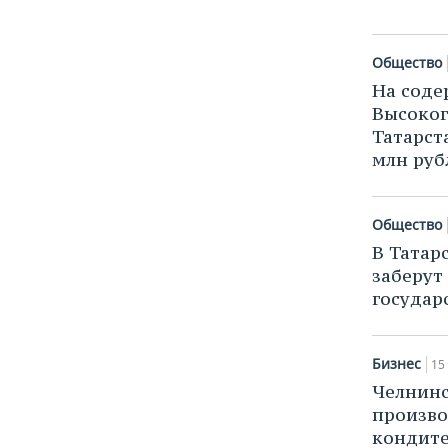
Общество
На соде
Высоког
Татарст
млн руб
Общество
В Татар
заберут
государ
Бизнес
15
Челнинс
произво
кондите