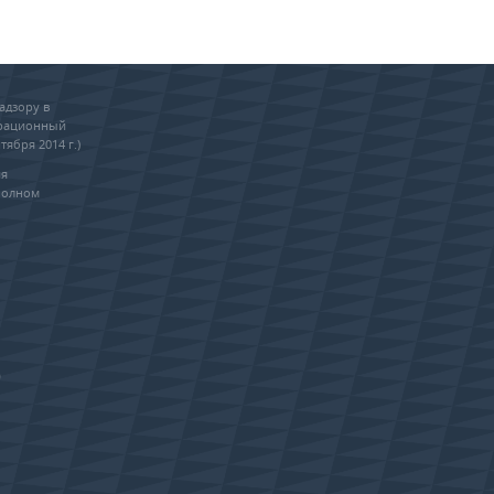
адзору в
трационный
тября 2014 г.)
ия
полном
0