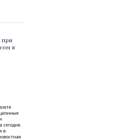
 при
сом в
азете
ационные
и
а сегодня.
я в
новостная