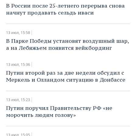
НЕФТЕХИМИЯ
В России после 25-летнего перерыва снова
РОЗНИЧНАЯ ТОРГОВЛЯ
НОВОСТИ ТЕХНОЛОГИЙ
МЕРОПРИЯТИЯ
начнут продавать сельдь иваси
НЕФТЬ
ТРАНСПОРТ
IT
НОВОСТИ МЕРОПРИЯТИЙ
СПОРТ
ОПК
13 июл, 15:58
УСЛУГИ
МЕДИА
ВЫЕЗДНАЯ РЕДАКЦИЯ
НОВОСТИ СПОРТА
ОБЩЕСТВО
В Парке Победы установят воздушный шар,
ЭНЕРГЕТИКА
а на Лебяжьем появится вейкбординг
ТЕЛЕКОММУНИКАЦИИ
БИЗНЕС-БРАНЧИ
ФУТБОЛ
НОВОСТИ ОБЩЕСТВА
ФОТОГАЛЕРЕЯ
13 июл, 15:36
ONLINE-КОНФЕРЕНЦИИ
ХОККЕЙ
ВЛАСТЬ
СЮЖЕТЫ
Путин второй раз за две недели обсудил с
Меркель и Олландом ситуацию в Донбассе
ОТКРЫТАЯ ЛЕКЦИЯ
БАСКЕТБОЛ
ИНФРАСТРУКТУРА
СПРАВОЧНИК
ВОЛЕЙБОЛ
ИСТОРИЯ
СПИСОК ПЕРСОН
ПОЛНАЯ ВЕРСИЯ
13 июл, 15:23
Путин поручил Правительству РФ «не
КИБЕРСПОРТ
КУЛЬТУРА
СПИСОК КОМПАНИЙ
морочить людям голову»
ФИГУРНОЕ КАТАНИЕ
МЕДИЦИНА
13 июл, 15:05