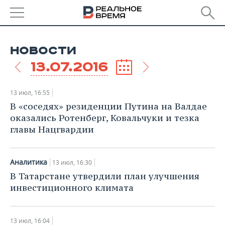
РЕГИОНЫ
НОВОСТИ
БАШКОРТОСТАН
НОВОСТИ
13.07.2016
ТАТАРСТАН
АНАЛИТИКА
13 июл, 16:55
УДМУРТИЯ
НОВОСТИ АНАЛИТИКИ
ЭКОНОМИКА
В «соседях» резиденции Путина на Валдае
оказались Ротенберг, Ковальчуки и тезка
ДЕКЛАРАЦИИ О ДОХОДАХ
НОВОСТИ ЭКОНОМИКИ
ПРОМЫШЛЕННОСТЬ
главы Нацгвардии
КОРОЛИ ГОСЗАКАЗА ПФО
ФИНАНСЫ
НОВОСТИ
НЕДВИЖИМОСТЬ
ПРОМЫШЛЕННОСТИ
Аналитика
13 июл, 16:30
ВУЗЫ ТАТАРСТАНА
БАНКИ
НОВОСТИ НЕДВИЖИМОСТИ
АВТО
В Татарстане утвердили план улучшения
АГРОПРОМ
инвестиционного климата
КОМУ ПРИНАДЛЕЖАТ
БЮДЖЕТ
НОВОСТИ АВТО
БИЗНЕС
ТОРГОВЫЕ ЦЕНТРЫ
МАШИНОСТРОЕНИЕ
ТАТАРСТАНА
ИНВЕСТИЦИИ
НОВОСТИ БИЗНЕСА
ТЕХНОЛОГИИ
13 июл, 16:04