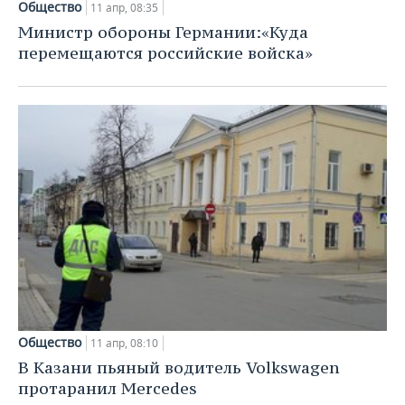
ВОДНЫЕ ВИДЫ СПОРТА
ОБРАЗОВАНИЕ
Общество
11 апр, 08:35
Министр обороны Германии:«Куда
ХОККЕЙ С МЯЧОМ
ПРОИСШЕСТВИЯ
перемещаются российские войска»
Общество
11 апр, 08:10
В Казани пьяный водитель Volkswagen
протаранил Mercedes