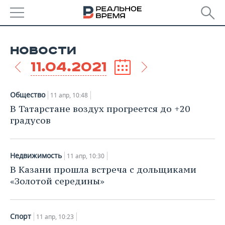
РЕГИОНЫ
НОВОСТИ
БАШКОРТОСТАН
НОВОСТИ
11.04.2021
ТАТАРСТАН
АНАЛИТИКА
Общество
11 апр, 10:48
УДМУРТИЯ
НОВОСТИ АНАЛИТИКИ
ЭКОНОМИКА
В Татарстане воздух прогреется до +20
градусов
ДЕКЛАРАЦИИ О ДОХОДАХ
НОВОСТИ ЭКОНОМИКИ
ПРОМЫШЛЕННОСТЬ
КОРОЛИ ГОСЗАКАЗА ПФО
ФИНАНСЫ
НОВОСТИ
НЕДВИЖИМОСТЬ
Недвижимость
11 апр, 10:30
ПРОМЫШЛЕННОСТИ
В Казани прошла встреча с дольщиками
ВУЗЫ ТАТАРСТАНА
БАНКИ
НОВОСТИ НЕДВИЖИМОСТИ
АВТО
«Золотой середины»
АГРОПРОМ
КОМУ ПРИНАДЛЕЖАТ
БЮДЖЕТ
НОВОСТИ АВТО
БИЗНЕС
ТОРГОВЫЕ ЦЕНТРЫ
МАШИНОСТРОЕНИЕ
ТАТАРСТАНА
Спорт
11 апр, 10:23
ИНВЕСТИЦИИ
НОВОСТИ БИЗНЕСА
ТЕХНОЛОГИИ