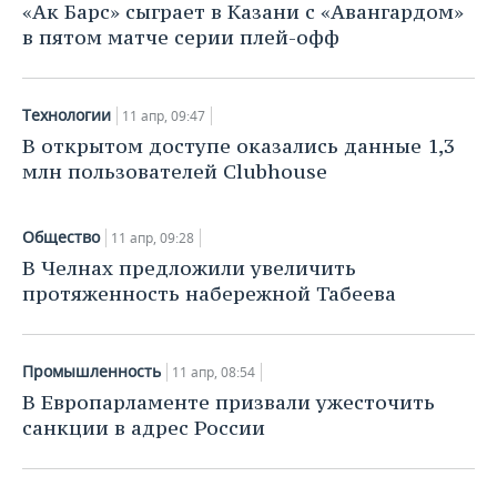
НЕФТЕХИМИЯ
«Ак Барс» сыграет в Казани с «Авангардом»
в пятом матче серии плей-офф
РОЗНИЧНАЯ ТОРГОВЛЯ
НОВОСТИ ТЕХНОЛОГИЙ
МЕРОПРИЯТИЯ
НЕФТЬ
ТРАНСПОРТ
IT
НОВОСТИ МЕРОПРИЯТИЙ
СПОРТ
ОПК
Технологии
11 апр, 09:47
УСЛУГИ
МЕДИА
ВЫЕЗДНАЯ РЕДАКЦИЯ
НОВОСТИ СПОРТА
ОБЩЕСТВО
В открытом доступе оказались данные 1,3
ЭНЕРГЕТИКА
млн пользователей Clubhouse
ТЕЛЕКОММУНИКАЦИИ
БИЗНЕС-БРАНЧИ
ФУТБОЛ
НОВОСТИ ОБЩЕСТВА
ФОТОГАЛЕРЕЯ
Общество
11 апр, 09:28
ONLINE-КОНФЕРЕНЦИИ
ХОККЕЙ
ВЛАСТЬ
СЮЖЕТЫ
В Челнах предложили увеличить
протяженность набережной Табеева
ОТКРЫТАЯ ЛЕКЦИЯ
БАСКЕТБОЛ
ИНФРАСТРУКТУРА
СПРАВОЧНИК
ВОЛЕЙБОЛ
ИСТОРИЯ
СПИСОК ПЕРСОН
ПОЛНАЯ ВЕРСИЯ
Промышленность
11 апр, 08:54
КИБЕРСПОРТ
КУЛЬТУРА
СПИСОК КОМПАНИЙ
В Европарламенте призвали ужесточить
санкции в адрес России
ФИГУРНОЕ КАТАНИЕ
МЕДИЦИНА