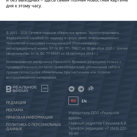
дня к этому часу.
© 2015 - 2026 Сетевое издание «Реальное время» Зарегистрировано
Федеральной службой по надзору в сфере связи, информационных
технологий и массовых коммуникаций (Роскомнадзор) –
регистрационный номер ЭЛ № ФС 77 - 79627 от 18 декабря 2020 г. (ранее
свидетельство Эл № ФС 77-59331 от 18 сентября 2014 г.)
Использование материалов Реального Времени разрешено только с
предварительного согласия правообладателей, упоминание сайта и
прямая гиперссылка обязательны при частичном или полном
воспроизведении материалов.
18+
RU
EN
РЕДАКЦИЯ
РЕКЛАМА
Учредитель ООО «Реальное
ПРАВОВАЯ ИНФОРМАЦИЯ
время»
Главный редактор Саушина А.А.
ПОЛИТИКА О ПЕРСОНАЛЬНЫХ
Телефон редакции: +7 (843) 222-
ДАННЫХ
90-80