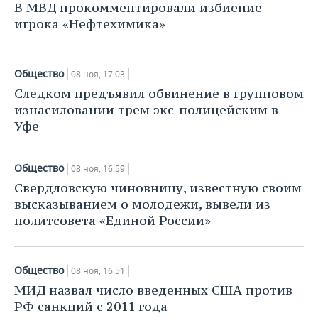
НЕФТЕХИМИЯ
В МВД прокомментировали избиение
игрока «Нефтехимика»
РОЗНИЧНАЯ ТОРГОВЛЯ
НОВОСТИ ТЕХНОЛОГИЙ
МЕРОПРИЯТИЯ
НЕФТЬ
ТРАНСПОРТ
IT
НОВОСТИ МЕРОПРИЯТИЙ
СПОРТ
ОПК
Общество
08 ноя, 17:03
УСЛУГИ
МЕДИА
ВЫЕЗДНАЯ РЕДАКЦИЯ
НОВОСТИ СПОРТА
ОБЩЕСТВО
Следком предъявил обвинение в групповом
ЭНЕРГЕТИКА
изнасиловании трем экс-полицейским в
ТЕЛЕКОММУНИКАЦИИ
БИЗНЕС-БРАНЧИ
ФУТБОЛ
НОВОСТИ ОБЩЕСТВА
ФОТОГАЛЕРЕЯ
Уфе
ONLINE-КОНФЕРЕНЦИИ
ХОККЕЙ
ВЛАСТЬ
СЮЖЕТЫ
Общество
08 ноя, 16:59
Свердловскую чиновницу, известную своим
ОТКРЫТАЯ ЛЕКЦИЯ
БАСКЕТБОЛ
ИНФРАСТРУКТУРА
СПРАВОЧНИК
высказыванием о молодежи, вывели из
политсовета «Единой России»
ВОЛЕЙБОЛ
ИСТОРИЯ
СПИСОК ПЕРСОН
ПОЛНАЯ ВЕРСИЯ
КИБЕРСПОРТ
КУЛЬТУРА
СПИСОК КОМПАНИЙ
Общество
08 ноя, 16:51
ФИГУРНОЕ КАТАНИЕ
МЕДИЦИНА
МИД назвал число введенных США против
РФ санкций с 2011 года