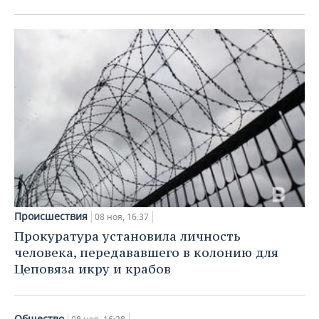
ВОДНЫЕ ВИДЫ СПОРТА
ОБРАЗОВАНИЕ
ХОККЕЙ С МЯЧОМ
ПРОИСШЕСТВИЯ
Происшествия
08 ноя, 16:37
Прокуратура установила личность
человека, передававшего в колонию для
Цеповяза икру и крабов
Общество