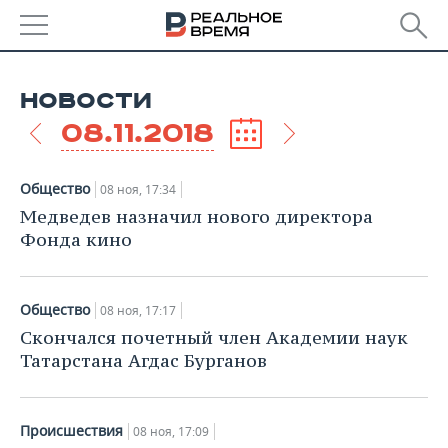
РЕГИОНЫ
НОВОСТИ
БАШКОРТОСТАН
НОВОСТИ
08.11.2018
ТАТАРСТАН
АНАЛИТИКА
Общество
08 ноя, 17:34
УДМУРТИЯ
НОВОСТИ АНАЛИТИКИ
ЭКОНОМИКА
Медведев назначил нового директора
Фонда кино
ДЕКЛАРАЦИИ О ДОХОДАХ
НОВОСТИ ЭКОНОМИКИ
ПРОМЫШЛЕННОСТЬ
КОРОЛИ ГОСЗАКАЗА ПФО
ФИНАНСЫ
НОВОСТИ
НЕДВИЖИМОСТЬ
Общество
08 ноя, 17:17
ПРОМЫШЛЕННОСТИ
Скончался почетный член Академии наук
ВУЗЫ ТАТАРСТАНА
БАНКИ
НОВОСТИ НЕДВИЖИМОСТИ
АВТО
Татарстана Агдас Бурганов
АГРОПРОМ
КОМУ ПРИНАДЛЕЖАТ
БЮДЖЕТ
НОВОСТИ АВТО
БИЗНЕС
ТОРГОВЫЕ ЦЕНТРЫ
МАШИНОСТРОЕНИЕ
ТАТАРСТАНА
Происшествия
08 ноя, 17:09
ИНВЕСТИЦИИ
НОВОСТИ БИЗНЕСА
ТЕХНОЛОГИИ