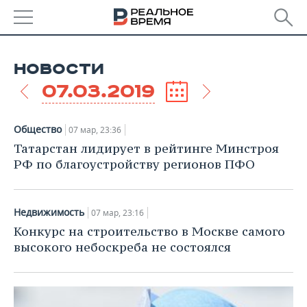
РЕГИОНЫ
НОВОСТИ
БАШКОРТОСТАН
НОВОСТИ
07.03.2019
ТАТАРСТАН
АНАЛИТИКА
Общество
07 мар, 23:36
УДМУРТИЯ
НОВОСТИ АНАЛИТИКИ
ЭКОНОМИКА
Татарстан лидирует в рейтинге Минстроя
РФ по благоустройству регионов ПФО
ДЕКЛАРАЦИИ О ДОХОДАХ
НОВОСТИ ЭКОНОМИКИ
ПРОМЫШЛЕННОСТЬ
КОРОЛИ ГОСЗАКАЗА ПФО
ФИНАНСЫ
НОВОСТИ
НЕДВИЖИМОСТЬ
Недвижимость
07 мар, 23:16
ПРОМЫШЛЕННОСТИ
Конкурс на строительство в Москве самого
ВУЗЫ ТАТАРСТАНА
БАНКИ
НОВОСТИ НЕДВИЖИМОСТИ
АВТО
высокого небоскреба не состоялся
АГРОПРОМ
КОМУ ПРИНАДЛЕЖАТ
БЮДЖЕТ
НОВОСТИ АВТО
БИЗНЕС
ТОРГОВЫЕ ЦЕНТРЫ
МАШИНОСТРОЕНИЕ
ТАТАРСТАНА
ИНВЕСТИЦИИ
НОВОСТИ БИЗНЕСА
ТЕХНОЛОГИИ