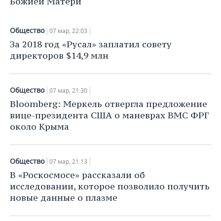
Божией Матери
ВОДНЫЕ ВИДЫ СПОРТА
ОБРАЗОВАНИЕ
ХОККЕЙ С МЯЧОМ
ПРОИСШЕСТВИЯ
Общество
07 мар, 22:03
За 2018 год «Русал» заплатил совету
директоров $14,9 млн
Общество
07 мар, 21:30
Bloomberg: Меркель отвергла предложение
вице-президента США о маневрах ВМС ФРГ
около Крыма
Общество
07 мар, 21:13
В «Роскосмосе» рассказали об
исследовании, которое позволило получить
новые данные о плазме