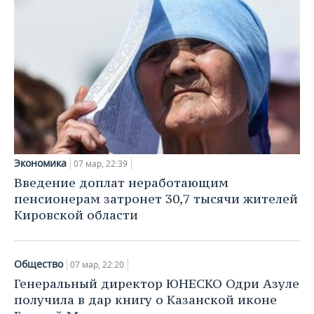
НЕФТЕХИМИЯ
РОЗНИЧНАЯ ТОРГОВЛЯ
НОВОСТИ ТЕХНОЛОГИЙ
МЕРОПРИЯТИЯ
НЕФТЬ
ТРАНСПОРТ
IT
НОВОСТИ МЕРОПРИЯТИЙ
СПОРТ
ОПК
УСЛУГИ
МЕДИА
ВЫЕЗДНАЯ РЕДАКЦИЯ
НОВОСТИ СПОРТА
ОБЩЕСТВО
ЭНЕРГЕТИКА
ТЕЛЕКОММУНИКАЦИИ
БИЗНЕС-БРАНЧИ
ФУТБОЛ
НОВОСТИ ОБЩЕСТВА
ФОТОГАЛЕРЕЯ
ONLINE-КОНФЕРЕНЦИИ
ХОККЕЙ
ВЛАСТЬ
СЮЖЕТЫ
Экономика
07 мар, 22:39
Введение доплат неработающим
ОТКРЫТАЯ ЛЕКЦИЯ
БАСКЕТБОЛ
ИНФРАСТРУКТУРА
СПРАВОЧНИК
пенсионерам затронет 30,7 тысячи жителей
Кировской области
ВОЛЕЙБОЛ
ИСТОРИЯ
СПИСОК ПЕРСОН
ПОЛНАЯ ВЕРСИЯ
КИБЕРСПОРТ
КУЛЬТУРА
СПИСОК КОМПАНИЙ
Общество
07 мар, 22:20
Генеральный директор ЮНЕСКО Одри Азуле
ФИГУРНОЕ КАТАНИЕ
МЕДИЦИНА
получила в дар книгу о Казанской иконе