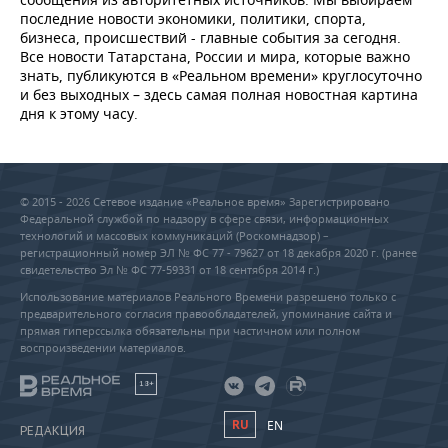
последние новости экономики, политики, спорта,
бизнеса, происшествий - главные события за сегодня.
Все новости Татарстана, России и мира, которые важно
знать, публикуются в «Реальном времени» круглосуточно
и без выходных – здесь самая полная новостная картина
дня к этому часу.
© 2015 - 2026 Сетевое издание «Реальное время» Зарегистрировано
Федеральной службой по надзору в сфере связи, информационных
технологий и массовых коммуникаций (Роскомнадзор) –
регистрационный номер ЭЛ № ФС 77 - 79627 от 18 декабря 2020 г. (ранее
свидетельство Эл № ФС 77-59331 от 18 сентября 2014 г.)
Использование материалов Реального Времени разрешено только с
предварительного согласия правообладателей, упоминание сайта и
прямая гиперссылка обязательны при частичном или полном
воспроизведении материалов.
18+
RU
EN
РЕДАКЦИЯ