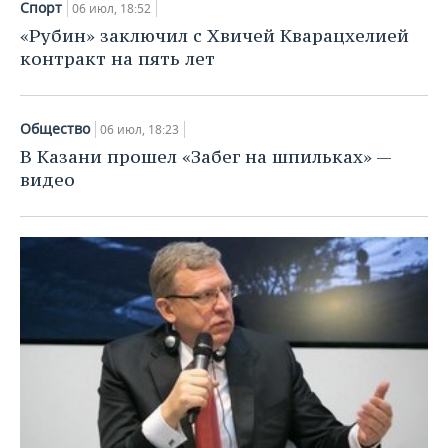
ВОДНЫЕ ВИДЫ СПОРТА
ОБРАЗОВАНИЕ
Спорт
06 июл, 18:52
«Рубин» заключил с Хвичей Кварацхелией
ХОККЕЙ С МЯЧОМ
ПРОИСШЕСТВИЯ
контракт на пять лет
Общество
06 июл, 18:23
В Казани прошел «Забег на шпильках» —
видео