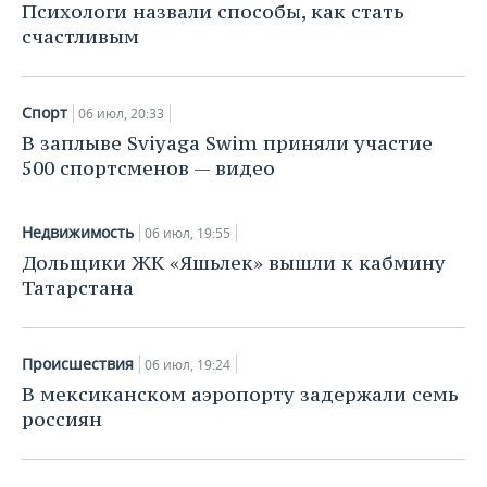
НЕФТЕХИМИЯ
Психологи назвали способы, как стать
счастливым
РОЗНИЧНАЯ ТОРГОВЛЯ
НОВОСТИ ТЕХНОЛОГИЙ
МЕРОПРИЯТИЯ
НЕФТЬ
ТРАНСПОРТ
IT
НОВОСТИ МЕРОПРИЯТИЙ
СПОРТ
ОПК
Спорт
06 июл, 20:33
УСЛУГИ
МЕДИА
ВЫЕЗДНАЯ РЕДАКЦИЯ
НОВОСТИ СПОРТА
ОБЩЕСТВО
В заплыве Sviyaga Swim приняли участие
ЭНЕРГЕТИКА
500 спортсменов — видео
ТЕЛЕКОММУНИКАЦИИ
БИЗНЕС-БРАНЧИ
ФУТБОЛ
НОВОСТИ ОБЩЕСТВА
ФОТОГАЛЕРЕЯ
Недвижимость
06 июл, 19:55
ONLINE-КОНФЕРЕНЦИИ
ХОККЕЙ
ВЛАСТЬ
СЮЖЕТЫ
Дольщики ЖК «Яшьлек» вышли к кабмину
Татарстана
ОТКРЫТАЯ ЛЕКЦИЯ
БАСКЕТБОЛ
ИНФРАСТРУКТУРА
СПРАВОЧНИК
ВОЛЕЙБОЛ
ИСТОРИЯ
СПИСОК ПЕРСОН
ПОЛНАЯ ВЕРСИЯ
Происшествия
06 июл, 19:24
КИБЕРСПОРТ
КУЛЬТУРА
СПИСОК КОМПАНИЙ
В мексиканском аэропорту задержали семь
россиян
ФИГУРНОЕ КАТАНИЕ
МЕДИЦИНА