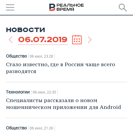
РЕГИОНЫ
НОВОСТИ
БАШКОРТОСТАН
НОВОСТИ
06.07.2019
ТАТАРСТАН
АНАЛИТИКА
Общество
06 июл, 23:28
УДМУРТИЯ
НОВОСТИ АНАЛИТИКИ
ЭКОНОМИКА
Стало известно, где в России чаще всего
разводятся
ДЕКЛАРАЦИИ О ДОХОДАХ
НОВОСТИ ЭКОНОМИКИ
ПРОМЫШЛЕННОСТЬ
КОРОЛИ ГОСЗАКАЗА ПФО
ФИНАНСЫ
НОВОСТИ
НЕДВИЖИМОСТЬ
Технологии
06 июл, 22:35
ПРОМЫШЛЕННОСТИ
Специалисты рассказали о новом
ВУЗЫ ТАТАРСТАНА
БАНКИ
НОВОСТИ НЕДВИЖИМОСТИ
АВТО
мошенническом приложении для Android
АГРОПРОМ
КОМУ ПРИНАДЛЕЖАТ
БЮДЖЕТ
НОВОСТИ АВТО
БИЗНЕС
ТОРГОВЫЕ ЦЕНТРЫ
МАШИНОСТРОЕНИЕ
ТАТАРСТАНА
Общество
06 июл, 21:26
ИНВЕСТИЦИИ
НОВОСТИ БИЗНЕСА
ТЕХНОЛОГИИ