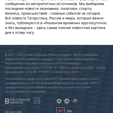
сообщения из авторитетных источников. Мы выбираем
последние новости экономики, политики, спорта,
бизнеса, происшествий - главные события за сегодня.
Все новости Татарстана, России и мира, которые важно
знать, публикуются в «Реальном времени» круглосуточно
и без выходных – здесь самая полная новостная картина
дня к этому часу.
© 2015 - 2026 Сетевое издание «Реальное время» Зарегистрировано
Федеральной службой по надзору в сфере связи, информационных
технологий и массовых коммуникаций (Роскомнадзор) –
регистрационный номер ЭЛ № ФС 77 - 79627 от 18 декабря 2020 г. (ранее
свидетельство Эл № ФС 77-59331 от 18 сентября 2014 г.)
Использование материалов Реального Времени разрешено только с
предварительного согласия правообладателей, упоминание сайта и
прямая гиперссылка обязательны при частичном или полном
воспроизведении материалов.
18+
RU
EN
РЕДАКЦИЯ