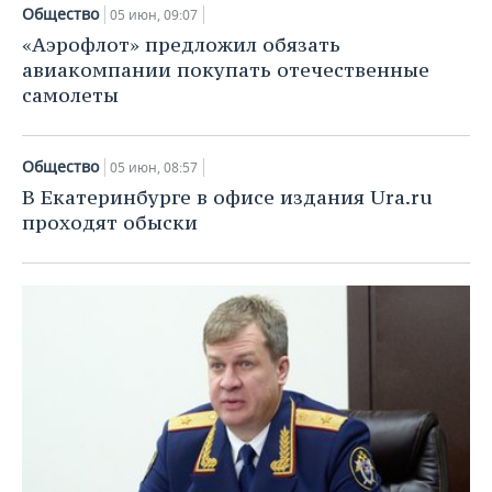
НЕФТЕХИМИЯ
Общество
05 июн, 09:07
РОЗНИЧНАЯ ТОРГОВЛЯ
НОВОСТИ ТЕХНОЛОГИЙ
МЕРОПРИЯТИЯ
«Аэрофлот» предложил обязать
НЕФТЬ
авиакомпании покупать отечественные
ТРАНСПОРТ
IT
НОВОСТИ МЕРОПРИЯТИЙ
СПОРТ
самолеты
ОПК
УСЛУГИ
МЕДИА
ВЫЕЗДНАЯ РЕДАКЦИЯ
НОВОСТИ СПОРТА
ОБЩЕСТВО
ЭНЕРГЕТИКА
Общество
05 июн, 08:57
ТЕЛЕКОММУНИКАЦИИ
БИЗНЕС-БРАНЧИ
ФУТБОЛ
НОВОСТИ ОБЩЕСТВА
ФОТОГАЛЕРЕЯ
В Екатеринбурге в офисе издания Ura.ru
проходят обыски
ONLINE-КОНФЕРЕНЦИИ
ХОККЕЙ
ВЛАСТЬ
СЮЖЕТЫ
ОТКРЫТАЯ ЛЕКЦИЯ
БАСКЕТБОЛ
ИНФРАСТРУКТУРА
СПРАВОЧНИК
ВОЛЕЙБОЛ
ИСТОРИЯ
СПИСОК ПЕРСОН
ПОЛНАЯ ВЕРСИЯ
КИБЕРСПОРТ
КУЛЬТУРА
СПИСОК КОМПАНИЙ
ФИГУРНОЕ КАТАНИЕ
МЕДИЦИНА