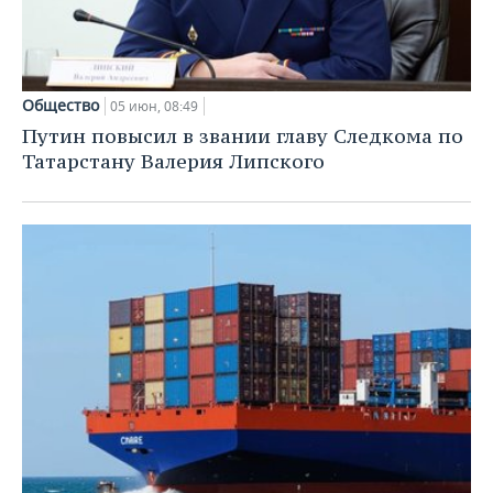
ВОДНЫЕ ВИДЫ СПОРТА
ОБРАЗОВАНИЕ
ХОККЕЙ С МЯЧОМ
ПРОИСШЕСТВИЯ
Общество
05 июн, 08:49
Путин повысил в звании главу Следкома по
Татарстану Валерия Липского