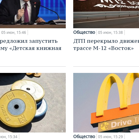
Общество
05 июн, 15:46
05 июн, 15:38
редложил запустить
ДТП перекрыло движе
му «Детская книжная
трассе М-12 «Восток»
Общество
июн, 15:34
05 июн, 15:29