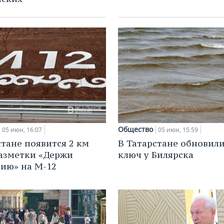
Общество
05 июн, 16:07
05 июн, 15:59
стане появится 2 км
В Татарстане обновил
азметки «Держи
ключ у Билярска
ию» на М-12