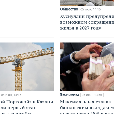
Общество
05 июн, 14:15
Хуснуллин предупреди
возможном сокращени
жилья в 2027 году
Экономика
05 июн, 14:15
05 июн, 13:56
ой Портовой» в Казани
Максимальная ставка 
ли первый этап
банковским вкладам 
льства дамбы
упасть ниже 18% к кон