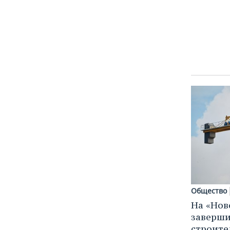
Общество
На «Нов
заверши
строите