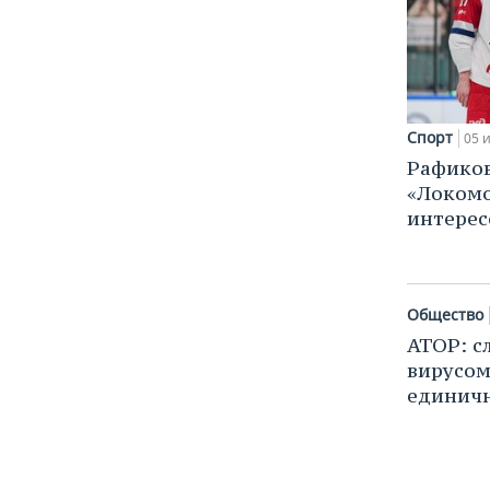
Спорт
05 
Рафиков
«Локомо
интерес
Общество
АТОР: с
вирусом
единич