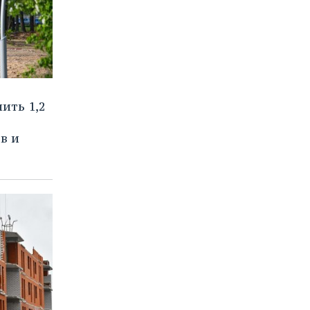
ить 1,2
в и