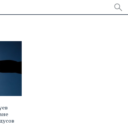
уев
ане
дусов