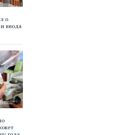
л о
и ввода
по
может
цу года