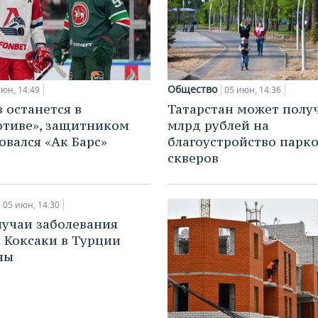
Общество
июн, 14:49
05 июн, 14:36
 останется в
Татарстан может получ
тиве», защитником
млрд рублей на
овался «Ак Барс»
благоустройство парко
скверов
05 июн, 14:30
лучаи заболевания
 Коксаки в Турции
ны