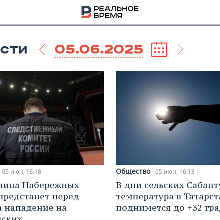
05.06.2025
СТИ
Общество
05 июн, 16:18
05 июн, 16:13
ница Набережных
В дни сельских Сабант
НА
предстанет перед
температура в Татарст
а нападение на
поднимется до +32 гра
йских