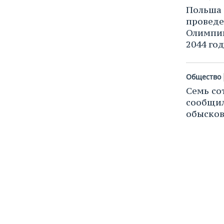
Польша 
проведе
Олимпий
2044 го
Общество
Семь со
сообщил
обысков