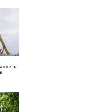
вание на
в