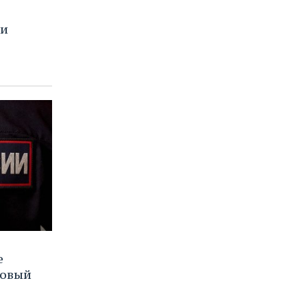
ли
е
новый