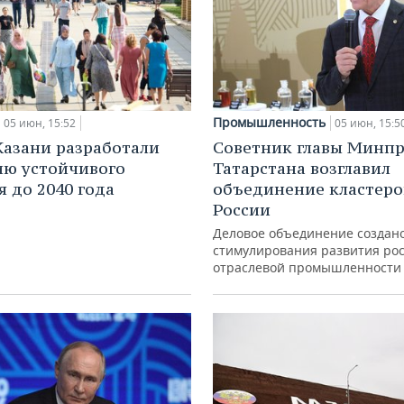
Промышленность
05 июн, 15:52
05 июн, 15:5
Казани разработали
Советник главы Минп
ию устойчивого
Татарстана возглавил
я до 2040 года
объединение кластеро
России
Деловое объединение создано
стимулирования развития ро
отраслевой промышленности