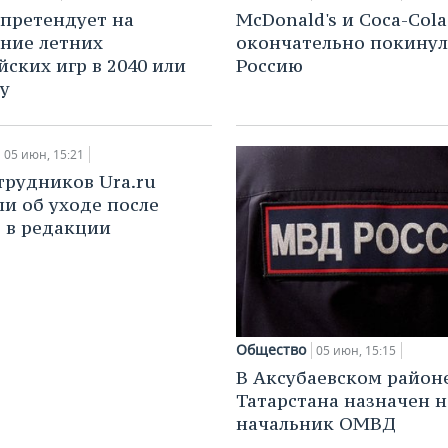
претендует на
McDonald's и Coca-Cola
ние летних
окончательно покину
ских игр в 2040 или
Россию
ду
05 июн, 15:21
трудников Ura.ru
и об уходе после
 в редакции
Общество
05 июн, 15:15
В Аксубаевском район
Татарстана назначен 
начальник ОМВД