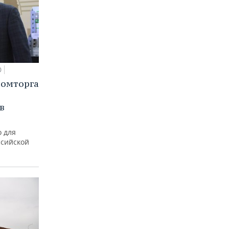
0
ромторга
в
 для
ссийской