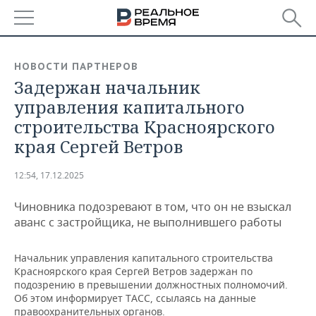
РЕГИОНЫ
НОВОСТИ ПАРТНЕРОВ
Задержан начальник
БАШКОРТОСТАН
НОВОСТИ
управления капитального
ТАТАРСТАН
АНАЛИТИКА
строительства Красноярского
края Сергей Ветров
УДМУРТИЯ
НОВОСТИ АНАЛИТИКИ
ЭКОНОМИКА
12:54, 17.12.2025
ДЕКЛАРАЦИИ О ДОХОДАХ
НОВОСТИ ЭКОНОМИКИ
ПРОМЫШЛЕННОСТЬ
Чиновника подозревают в том, что он не взыскал
КОРОЛИ ГОСЗАКАЗА ПФО
ФИНАНСЫ
НОВОСТИ
НЕДВИЖИМОСТЬ
аванс с застройщика, не выполнившего работы
ПРОМЫШЛЕННОСТИ
ВУЗЫ ТАТАРСТАНА
БАНКИ
НОВОСТИ НЕДВИЖИМОСТИ
АВТО
АГРОПРОМ
Начальник управления капитального строительства
Красноярского края Сергей Ветров задержан по
КОМУ ПРИНАДЛЕЖАТ
БЮДЖЕТ
НОВОСТИ АВТО
БИЗНЕС
подозрению в превышении должностных полномочий.
ТОРГОВЫЕ ЦЕНТРЫ
МАШИНОСТРОЕНИЕ
Об этом информирует ТАСС, ссылаясь на данные
ТАТАРСТАНА
ИНВЕСТИЦИИ
НОВОСТИ БИЗНЕСА
ТЕХНОЛОГИИ
правоохранительных органов.