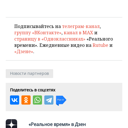
ВОДНЫЕ ВИДЫ СПОРТА
ОБРАЗОВАНИЕ
ХОККЕЙ С МЯЧОМ
ПРОИСШЕСТВИЯ
Подписывайтесь на
телеграм-канал
,
группу «ВКонтакте»
,
канал в MAX
и
страницу в «Одноклассниках»
«Реального
времени». Ежедневные видео на
Rutube
и
«Дзене»
.
Новости партнеров
Поделитесь в соцсетях
«Реальное время» в Дзен