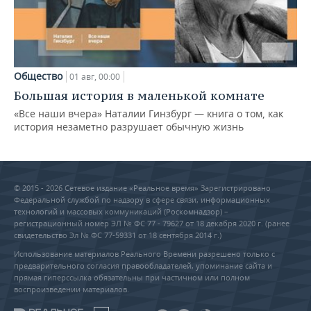
Общество
01 авг, 00:00
Большая история в маленькой комнате
«Все наши вчера» Наталии Гинзбург — книга о том, как
история незаметно разрушает обычную жизнь
© 2015 - 2026 Сетевое издание «Реальное время» Зарегистрировано
Федеральной службой по надзору в сфере связи, информационных
технологий и массовых коммуникаций (Роскомнадзор) –
регистрационный номер ЭЛ № ФС 77 - 79627 от 18 декабря 2020 г. (ранее
свидетельство Эл № ФС 77-59331 от 18 сентября 2014 г.)
Использование материалов Реального Времени разрешено только с
предварительного согласия правообладателей, упоминание сайта и
прямая гиперссылка обязательны при частичном или полном
воспроизведении материалов.