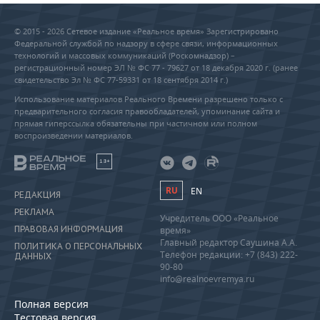
© 2015 - 2026 Сетевое издание «Реальное время» Зарегистрировано
Федеральной службой по надзору в сфере связи, информационных
технологий и массовых коммуникаций (Роскомнадзор) –
регистрационный номер ЭЛ № ФС 77 - 79627 от 18 декабря 2020 г. (ранее
свидетельство Эл № ФС 77-59331 от 18 сентября 2014 г.)
Использование материалов Реального Времени разрешено только с
предварительного согласия правообладателей, упоминание сайта и
прямая гиперссылка обязательны при частичном или полном
воспроизведении материалов.
18+
RU
EN
РЕДАКЦИЯ
РЕКЛАМА
Учредитель ООО «Реальное
ПРАВОВАЯ ИНФОРМАЦИЯ
время»
Главный редактор Саушина А.А.
ПОЛИТИКА О ПЕРСОНАЛЬНЫХ
Телефон редакции: +7 (843) 222-
ДАННЫХ
90-80
info@realnoevremya.ru
Полная версия
Тестовая версия