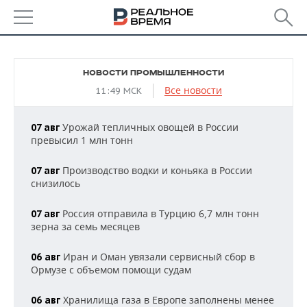
РЕГИОНЫ
НОВОСТИ ПРОМЫШЛЕННОСТИ
БАШКОРТОСТАН
НОВОСТИ
Все новости
11:49 МСК
ТАТАРСТАН
АНАЛИТИКА
Урожай тепличных овощей в России
07 авг
превысил 1 млн тонн
УДМУРТИЯ
НОВОСТИ АНАЛИТИКИ
ЭКОНОМИКА
Производство водки и коньяка в России
07 авг
ДЕКЛАРАЦИИ О ДОХОДАХ
НОВОСТИ ЭКОНОМИКИ
ПРОМЫШЛЕННОСТЬ
снизилось
КОРОЛИ ГОСЗАКАЗА ПФО
ФИНАНСЫ
НОВОСТИ
НЕДВИЖИМОСТЬ
Россия отправила в Турцию 6,7 млн тонн
07 авг
ПРОМЫШЛЕННОСТИ
зерна за семь месяцев
ВУЗЫ ТАТАРСТАНА
БАНКИ
НОВОСТИ НЕДВИЖИМОСТИ
АВТО
АГРОПРОМ
Иран и Оман увязали сервисный сбор в
06 авг
КОМУ ПРИНАДЛЕЖАТ
БЮДЖЕТ
НОВОСТИ АВТО
БИЗНЕС
Ормузе с объемом помощи судам
ТОРГОВЫЕ ЦЕНТРЫ
МАШИНОСТРОЕНИЕ
ТАТАРСТАНА
Хранилища газа в Европе заполнены менее
ИНВЕСТИЦИИ
НОВОСТИ БИЗНЕСА
06 авг
ТЕХНОЛОГИИ