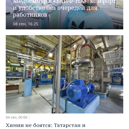
Медосмотр в «ТАИФ-НК»: комфорт
ВОДНЫЕ ВИДЫ СПОРТА
ОБРАЗОВАНИЕ
и удобство без очередей для
работников
ХОККЕЙ С МЯЧОМ
ПРОИСШЕСТВИЯ
08 сен, 16:25
04 сен, 00:00
Химии не боятся: Татарстан и