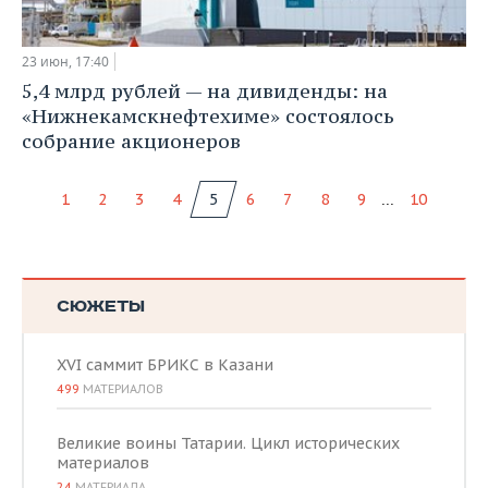
23 июн, 17:40
5,4 млрд рублей — на дивиденды: на
«Нижнекамскнефтехиме» состоялось
собрание акционеров
...
1
2
3
4
5
6
7
8
9
10
СЮЖЕТЫ
XVI саммит БРИКС в Казани
499
МАТЕРИАЛОВ
Великие воины Татарии. Цикл исторических
материалов
24
МАТЕРИАЛА