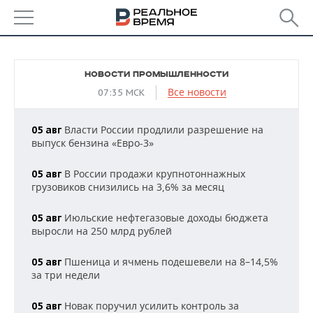
РЕГИОНЫ
НОВОСТИ ПРОМЫШЛЕННОСТИ
БАШКОРТОСТАН
НОВОСТИ
Все новости
07:35 МСК
ТАТАРСТАН
АНАЛИТИКА
Власти России продлили разрешение на
05 авг
выпуск бензина «Евро-3»
УДМУРТИЯ
НОВОСТИ АНАЛИТИКИ
ЭКОНОМИКА
В России продажи крупнотоннажных
05 авг
ДЕКЛАРАЦИИ О ДОХОДАХ
НОВОСТИ ЭКОНОМИКИ
ПРОМЫШЛЕННОСТЬ
грузовиков снизились на 3,6% за месяц
КОРОЛИ ГОСЗАКАЗА ПФО
ФИНАНСЫ
НОВОСТИ
НЕДВИЖИМОСТЬ
Июльские нефтегазовые доходы бюджета
05 авг
ПРОМЫШЛЕННОСТИ
выросли на 250 млрд рублей
ВУЗЫ ТАТАРСТАНА
БАНКИ
НОВОСТИ НЕДВИЖИМОСТИ
АВТО
АГРОПРОМ
Пшеница и ячмень подешевели на 8–14,5%
05 авг
КОМУ ПРИНАДЛЕЖАТ
БЮДЖЕТ
НОВОСТИ АВТО
БИЗНЕС
за три недели
ТОРГОВЫЕ ЦЕНТРЫ
МАШИНОСТРОЕНИЕ
ТАТАРСТАНА
Новак поручил усилить контроль за
ИНВЕСТИЦИИ
НОВОСТИ БИЗНЕСА
05 авг
ТЕХНОЛОГИИ