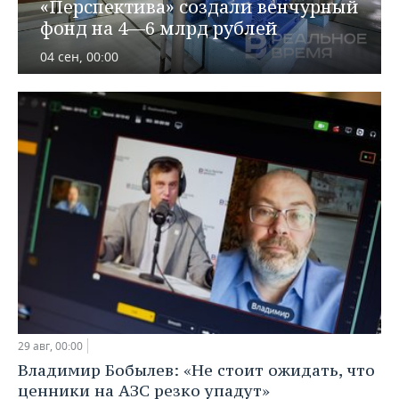
ВОДНЫЕ ВИДЫ СПОРТА
ОБРАЗОВАНИЕ
«Перспектива» создали венчурный
фонд на 4—6 млрд рублей
ХОККЕЙ С МЯЧОМ
ПРОИСШЕСТВИЯ
04 сен, 00:00
29 авг, 00:00
Владимир Бобылев: «Не стоит ожидать, что
ценники на АЗС резко упадут»