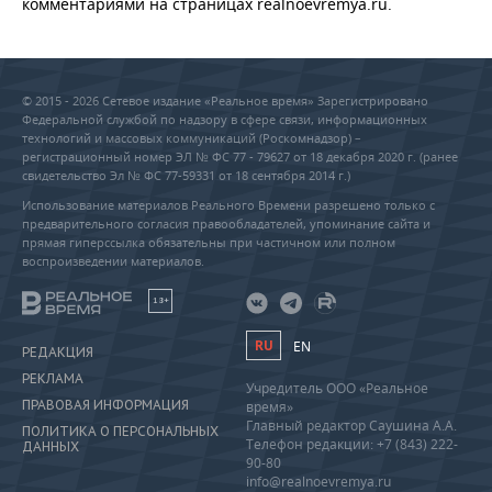
комментариями на страницах realnoevremya.ru.
© 2015 - 2026 Сетевое издание «Реальное время» Зарегистрировано
Федеральной службой по надзору в сфере связи, информационных
технологий и массовых коммуникаций (Роскомнадзор) –
регистрационный номер ЭЛ № ФС 77 - 79627 от 18 декабря 2020 г. (ранее
свидетельство Эл № ФС 77-59331 от 18 сентября 2014 г.)
Использование материалов Реального Времени разрешено только с
предварительного согласия правообладателей, упоминание сайта и
прямая гиперссылка обязательны при частичном или полном
воспроизведении материалов.
18+
RU
EN
РЕДАКЦИЯ
РЕКЛАМА
Учредитель ООО «Реальное
ПРАВОВАЯ ИНФОРМАЦИЯ
время»
Главный редактор Саушина А.А.
ПОЛИТИКА О ПЕРСОНАЛЬНЫХ
Телефон редакции: +7 (843) 222-
ДАННЫХ
90-80
info@realnoevremya.ru