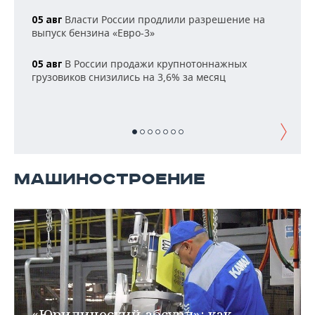
НЕФТЕХИМИЯ
Власти России продлили разрешение на
05 авг
РОЗНИЧНАЯ ТОРГОВЛЯ
НОВОСТИ ТЕХНОЛОГИЙ
МЕРОПРИЯТИЯ
выпуск бензина «Евро-3»
НЕФТЬ
ТРАНСПОРТ
IT
НОВОСТИ МЕРОПРИЯТИЙ
СПОРТ
В России продажи крупнотоннажных
05 авг
ОПК
грузовиков снизились на 3,6% за месяц
УСЛУГИ
МЕДИА
ВЫЕЗДНАЯ РЕДАКЦИЯ
НОВОСТИ СПОРТА
ОБЩЕСТВО
ЭНЕРГЕТИКА
ТЕЛЕКОММУНИКАЦИИ
БИЗНЕС-БРАНЧИ
ФУТБОЛ
НОВОСТИ ОБЩЕСТВА
ФОТОГАЛЕРЕЯ
ONLINE-КОНФЕРЕНЦИИ
ХОККЕЙ
ВЛАСТЬ
СЮЖЕТЫ
МАШИНОСТРОЕНИЕ
ОТКРЫТАЯ ЛЕКЦИЯ
БАСКЕТБОЛ
ИНФРАСТРУКТУРА
СПРАВОЧНИК
ВОЛЕЙБОЛ
ИСТОРИЯ
СПИСОК ПЕРСОН
ПОЛНАЯ ВЕРСИЯ
КИБЕРСПОРТ
КУЛЬТУРА
СПИСОК КОМПАНИЙ
ФИГУРНОЕ КАТАНИЕ
МЕДИЦИНА
«Юридический абсурд»: как