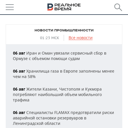
РЕГИОНЫ
НОВОСТИ ПРОМЫШЛЕННОСТИ
БАШКОРТОСТАН
НОВОСТИ
Все новости
01:23 МСК
ТАТАРСТАН
АНАЛИТИКА
Иран и Оман увязали сервисный сбор в
06 авг
Ормузе с объемом помощи судам
УДМУРТИЯ
НОВОСТИ АНАЛИТИКИ
ЭКОНОМИКА
Хранилища газа в Европе заполнены менее
06 авг
ДЕКЛАРАЦИИ О ДОХОДАХ
НОВОСТИ ЭКОНОМИКИ
ПРОМЫШЛЕННОСТЬ
чем на 58%
КОРОЛИ ГОСЗАКАЗА ПФО
ФИНАНСЫ
НОВОСТИ
НЕДВИЖИМОСТЬ
Жители Казани, Чистополя и Кукмора
06 авг
ПРОМЫШЛЕННОСТИ
потребляют наибольший объем мобильного
ВУЗЫ ТАТАРСТАНА
БАНКИ
НОВОСТИ НЕДВИЖИМОСТИ
АВТО
трафика
АГРОПРОМ
КОМУ ПРИНАДЛЕЖАТ
БЮДЖЕТ
НОВОСТИ АВТО
БИЗНЕС
Специалисты FLAMAX предотвратили риски
06 авг
ТОРГОВЫЕ ЦЕНТРЫ
МАШИНОСТРОЕНИЕ
аварийной остановки резервуаров в
ТАТАРСТАНА
Ленинградской области
ИНВЕСТИЦИИ
НОВОСТИ БИЗНЕСА
ТЕХНОЛОГИИ