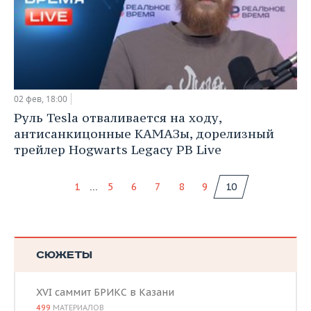
02 фев, 18:00
Руль Tesla отваливается на ходу,
антисанкицонные КАМАЗы, дорелизный
трейлер Hogwarts Legacy РВ Live
...
1
5
6
7
8
9
10
СЮЖЕТЫ
XVI саммит БРИКС в Казани
499
МАТЕРИАЛОВ