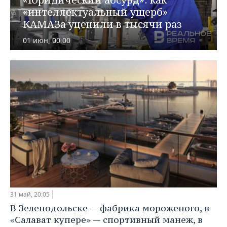
ВОДНЫЕ ВИДЫ СПОРТА
ОБРАЗОВАНИЕ
«интеллектуальный ущерб»
КАМАЗа уценили в тысячи раз
ХОККЕЙ С МЯЧОМ
ПРОИСШЕСТВИЯ
01 июн, 00:00
31 май, 20:05
В Зеленодольске — фабрика мороженого, в
«Салават купере» — спортивный манеж, в