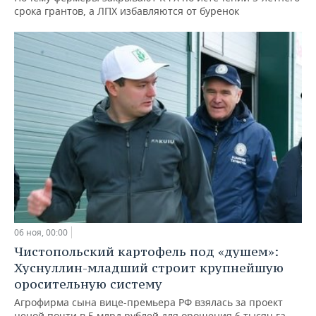
срока грантов, а ЛПХ избавляются от буренок
06 ноя, 00:00
Чистопольский картофель под «душем»:
Хуснуллин-младший строит крупнейшую
оросительную систему
Агрофирма сына вице-премьера РФ взялась за проект
ценой почти в 5 млрд рублей для орошения 6 тысяч га