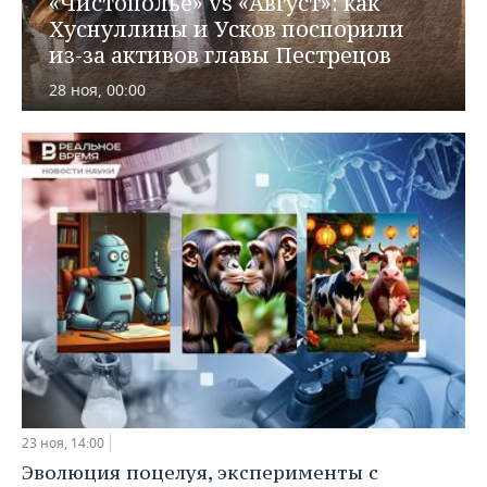
«Чистополье» vs «Август»: как
ВОДНЫЕ ВИДЫ СПОРТА
ОБРАЗОВАНИЕ
Хуснуллины и Усков поспорили
из-за активов главы Пестрецов
ХОККЕЙ С МЯЧОМ
ПРОИСШЕСТВИЯ
28 ноя, 00:00
23 ноя, 14:00
Эволюция поцелуя, эксперименты с