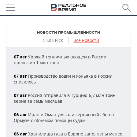
РЕГИОНЫ
НОВОСТИ ПРОМЫШЛЕННОСТИ
БАШКОРТОСТАН
НОВОСТИ
Все новости
14:05 МСК
ТАТАРСТАН
АНАЛИТИКА
Урожай тепличных овощей в России
07 авг
превысил 1 млн тонн
УДМУРТИЯ
НОВОСТИ АНАЛИТИКИ
ЭКОНОМИКА
Производство водки и коньяка в России
07 авг
ДЕКЛАРАЦИИ О ДОХОДАХ
НОВОСТИ ЭКОНОМИКИ
ПРОМЫШЛЕННОСТЬ
снизилось
КОРОЛИ ГОСЗАКАЗА ПФО
ФИНАНСЫ
НОВОСТИ
НЕДВИЖИМОСТЬ
Россия отправила в Турцию 6,7 млн тонн
07 авг
ПРОМЫШЛЕННОСТИ
зерна за семь месяцев
ВУЗЫ ТАТАРСТАНА
БАНКИ
НОВОСТИ НЕДВИЖИМОСТИ
АВТО
АГРОПРОМ
Иран и Оман увязали сервисный сбор в
06 авг
КОМУ ПРИНАДЛЕЖАТ
БЮДЖЕТ
НОВОСТИ АВТО
БИЗНЕС
Ормузе с объемом помощи судам
ТОРГОВЫЕ ЦЕНТРЫ
МАШИНОСТРОЕНИЕ
ТАТАРСТАНА
Хранилища газа в Европе заполнены менее
ИНВЕСТИЦИИ
НОВОСТИ БИЗНЕСА
06 авг
ТЕХНОЛОГИИ