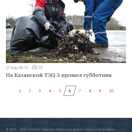
20
27 апр, 09:15
На Казанской ТЭЦ-3 прошел субботник
1
2
3
4
5
6
7
8
9
10
© 2015 - 2026 Сетевое издание «Реальное время» Зарегистрировано