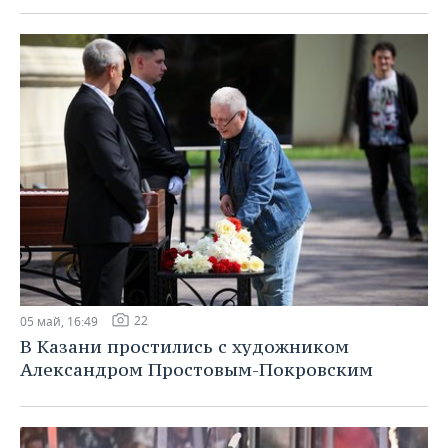
ВОДНЫЕ ВИДЫ СПОРТА
ОБРАЗОВАНИЕ
ХОККЕЙ С МЯЧОМ
ПРОИСШЕСТВИЯ
22
05 май, 16:49
В Казани простились с художником
Александром Простовым-Покровским