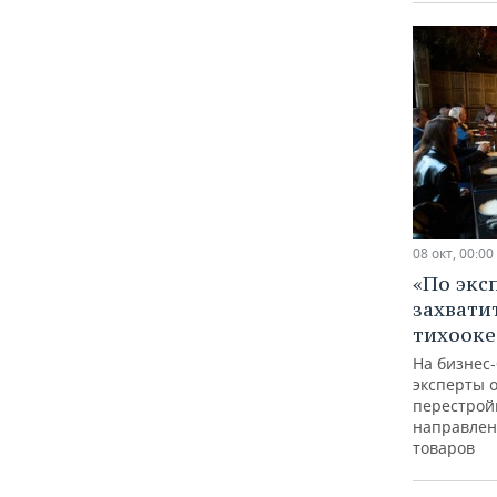
08 окт, 00:00
«По экс
захвати
тихооке
На бизнес
эксперты 
перестрой
направлен
товаров