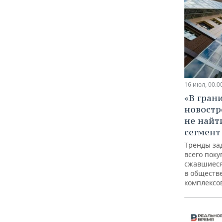
16 июл, 00:0
«В гран
новостр
не найт
сегмент
Тренды за
всего поку
сжавшиеся
в обществ
комплексо