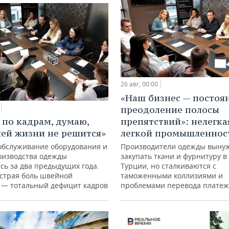
26 авг, 00:00
«Наш бизнес — постоя
преодоление полосы
 по кадрам, думаю,
препятствий»: нелегка
ей жизни не решится»
легкой промышленнос
 обслуживание оборудования и
Производители одежды выну
оизводства одежды
закупать ткани и фурнитуру в
сь за два предыдущих года.
Турции, но сталкиваются с
острая боль швейной
таможенными коллизиями и
 — тотальный дефицит кадров
проблемами перевода плате