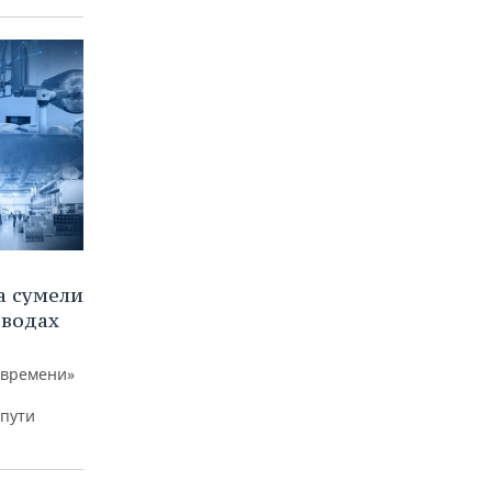
а сумели
еводах
 времени»
 пути