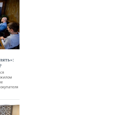
лять»:
?
ься
 жилом
ие
покупателя