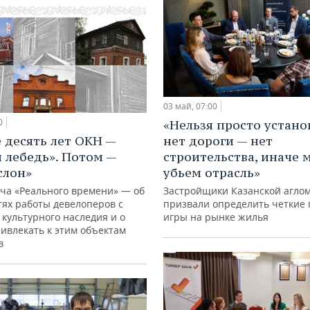
03 май, 07:00
0
«Нельзя просто устано
 десять лет ОКН —
нет дороги — нет
 лебедь». Потом —
строительства, иначе 
слон»
убьем отрасль»
нча «Реального времени» — об
Застройщики Казанской агло
тях работы девелоперов с
призвали определить четкие
культурного наследия и о
игры на рынке жилья
ривлекать к этим объектам
в