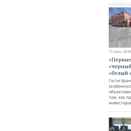
10 июн, 00:0
«Первые
«черный
«белый 
Гости бра
особеннос
объектами 
том, как п
инвесторо