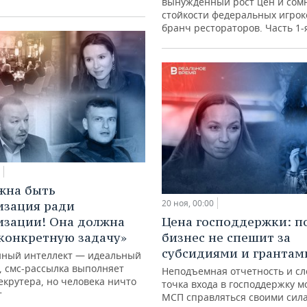
вынужденный рост цен и сом
стойкости федеральных игроко
бранч рестораторов. Часть 1-
жна быть
20 ноя, 00:00
изация ради
зации! Она должна
Цена господдержки: п
конкретную задачу»
бизнес не спешит за
субсидиями и грантам
нный интеллект — идеальный
, смс-рассылка выполняет
Неподъемная отчетность и с
екрутера, но человека ничто
точка входа в господдержку 
т
МСП справляться своими сил