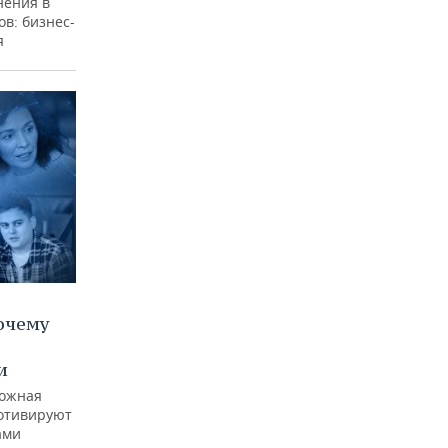
нения в
в: бизнес-
я
очему
и
ложная
мотивируют
ами