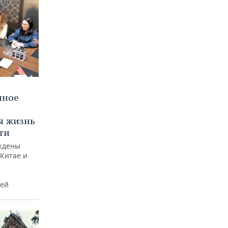
нное
я жизнь
ти
ждены
 Китае и
жей