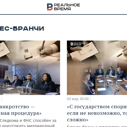
ЕС-БРАНЧИ
0
03 мар, 00:00
банкротство —
«С государством спори
НА
ная процедура»
если не невозможно, т
сложно»
 Следкома и ФНС способен за
и уничтожить миллиардный
Бизнес-бранч с юристами: ка