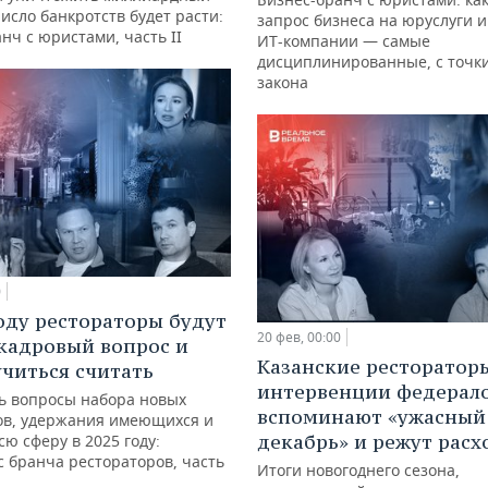
число банкротств будет расти:
запрос бизнеса на юруслуги 
нч с юристами, часть II
ИТ-компании — самые
дисциплинированные, с точк
закона
0
году рестораторы будут
20 фев, 00:00
кадровый вопрос и
Казанские ресторатор
учиться считать
интервенции федерало
ь вопросы набора новых
вспоминают «ужасный
ов, удержания имеющихся и
декабрь» и режут рас
сю сферу в 2025 году:
с бранча рестораторов, часть
Итоги новогоднего сезона,