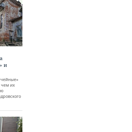
а
» и
ничейные»
 чем их
ию
ндровского