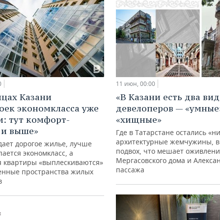
0
11 июн, 00:00
ицах Казани
«В Казани есть два вид
оек экономкласса уже
девелоперов — «умные
и: тут комфорт-
«хищные»
 и выше»
Где в Татарстане остались «
архитектурные жемчужины, в
дает дорогое жилье, лучше
подвох, что мешает оживлен
пается экономкласс, а
Мергасовского дома и Алекса
 квартиры «выплескиваются»
пассажа
енные пространства жилых
в