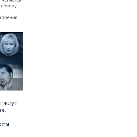
и почему
и зрения
ы ждут
в,
ходы