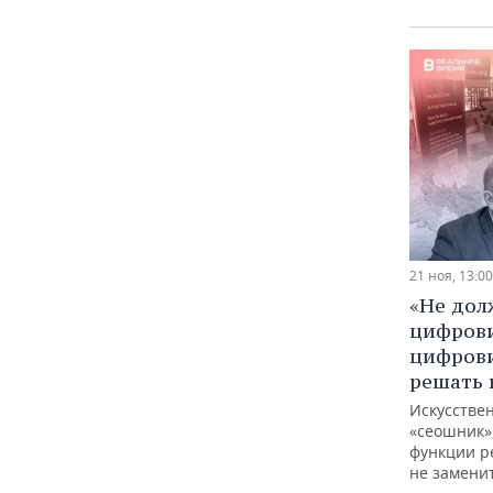
ВОДНЫЕ ВИДЫ СПОРТА
ОБРАЗОВАНИЕ
ХОККЕЙ С МЯЧОМ
ПРОИСШЕСТВИЯ
21 ноя, 13:00
«Не дол
цифров
цифрови
решать 
Искусстве
«сеошник»
функции р
не замени