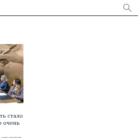
ть стало
о очень
к меняется