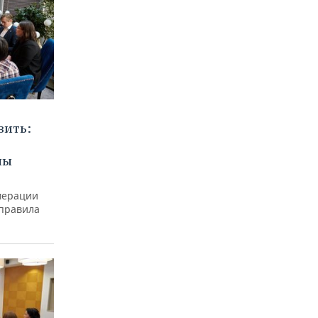
вить:
мы
мерации
 правила