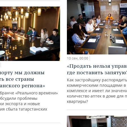
10 сен, 00:00
«Продать нельзя управ
порту мы должны
где поставить запятую
ть все страны
Как застройщику распорядит
анского региона»
коммерческими площадями в
комплексе и имеет ли значен
-бранче «Реального времени»
количество аптек в доме для 
обсудили проблемы
квартиры?
ки экспорта и новые
ия сбыта татарстанских