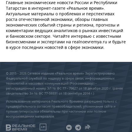
Главные экономические новости России и Республики
Татарстан в интернет-газете «Реальное время».
Актуальные материалы о проблемах и перспективах
роста отечественной экономики, обзоры главных
экономических событий страны и региона, прогнозы и
комментарии ведущих аналитиков о рынках инвестиций
и банковском секторе. Читайте интервью с известными
бизнесменами и экспертами на realnoevremya.ru и будьте
в курсе последних новостей в сфере экономики.
© 2015 - 2026 Сетевое издание «Реальное время» Зарегистрировано
Федеральной службой по надзору в сфере связи, информационных
технологий и массовых коммуникаций (Роскомнадзор) –
регистрационный номер ЭЛ № ФС 77 - 79627 от 18 декабря 2020 г. (ранее
свидетельство Эл № ФС 77-59331 от 18 сентября 2014 г.)
Использование материалов Реального Времени разрешено только с
предварительного согласия правообладателей, упоминание сайта и
прямая гиперссылка обязательны при частичном или полном
воспроизведении материалов.
18+