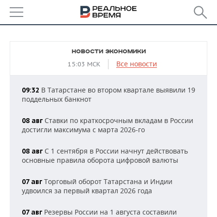
РЕГИОНЫ
НОВОСТИ ЭКОНОМИКИ
БАШКОРТОСТАН
НОВОСТИ
Все новости
15:03 МСК
ТАТАРСТАН
АНАЛИТИКА
В Татарстане во втором квартале выявили 19
09:32
поддельных банкнот
УДМУРТИЯ
НОВОСТИ АНАЛИТИКИ
ЭКОНОМИКА
Ставки по краткосрочным вкладам в России
08 авг
ДЕКЛАРАЦИИ О ДОХОДАХ
НОВОСТИ ЭКОНОМИКИ
ПРОМЫШЛЕННОСТЬ
достигли максимума с марта 2026-го
КОРОЛИ ГОСЗАКАЗА ПФО
ФИНАНСЫ
НОВОСТИ
НЕДВИЖИМОСТЬ
С 1 сентября в России начнут действовать
08 авг
ПРОМЫШЛЕННОСТИ
основные правила оборота цифровой валюты
ВУЗЫ ТАТАРСТАНА
БАНКИ
НОВОСТИ НЕДВИЖИМОСТИ
АВТО
АГРОПРОМ
Торговый оборот Татарстана и Индии
07 авг
КОМУ ПРИНАДЛЕЖАТ
БЮДЖЕТ
НОВОСТИ АВТО
БИЗНЕС
удвоился за первый квартал 2026 года
ТОРГОВЫЕ ЦЕНТРЫ
МАШИНОСТРОЕНИЕ
ТАТАРСТАНА
Резервы России на 1 августа составили
ИНВЕСТИЦИИ
НОВОСТИ БИЗНЕСА
07 авг
ТЕХНОЛОГИИ