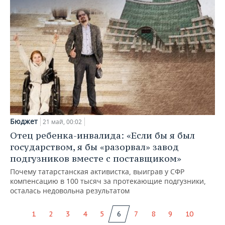
Бюджет
21 май, 00:02
Отец ребенка-инвалида: «Если бы я был
государством, я бы «разорвал» завод
подгузников вместе с поставщиком»
Почему татарстанская активистка, выиграв у СФР
компенсацию в 100 тысяч за протекающие подгузники,
осталась недовольна результатом
1
2
3
4
5
6
7
8
9
10