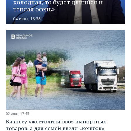
ВОДНЫЕ ВИДЫ СПОРТА
ОБРАЗОВАНИЕ
холодная, то будет длинная и
теплая осень»
ХОККЕЙ С МЯЧОМ
ПРОИСШЕСТВИЯ
04 июн, 16:38
02 июн, 17:45
Бизнесу ужесточили ввоз импортных
товаров, а для семей ввели «кешбэк»