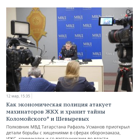
12 мар, 15:35
Как экономическая полиция атакует
махинаторов ЖКХ и хранит тайны
Коломойского* и Шевыревых
Полковник МВД Татарстана Рафаэль Усманов приоткрыл
детали борьбы с хищениями в сферах оборонзаказа,
ИЖС, коммуналки и со взяточниками во власти