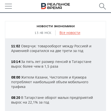
РЕГИОНЫ
НОВОСТИ ЭКОНОМИКИ
БАШКОРТОСТАН
НОВОСТИ
Все новости
13:48 МСК
ТАТАРСТАН
АНАЛИТИКА
Оверчук: товарооборот между Россией и
11:02
Арменией сократился на две трети за год
УДМУРТИЯ
НОВОСТИ АНАЛИТИКИ
ЭКОНОМИКА
За пять лет размер пенсий в Татарстане
10:14
ДЕКЛАРАЦИИ О ДОХОДАХ
НОВОСТИ ЭКОНОМИКИ
ПРОМЫШЛЕННОСТЬ
вырос более чем в 1,5 раза
КОРОЛИ ГОСЗАКАЗА ПФО
ФИНАНСЫ
НОВОСТИ
НЕДВИЖИМОСТЬ
Жители Казани, Чистополя и Кукмора
08:00
ПРОМЫШЛЕННОСТИ
потребляют наибольший объем мобильного
ВУЗЫ ТАТАРСТАНА
БАНКИ
НОВОСТИ НЕДВИЖИМОСТИ
АВТО
трафика
АГРОПРОМ
КОМУ ПРИНАДЛЕЖАТ
БЮДЖЕТ
НОВОСТИ АВТО
БИЗНЕС
В Татарстане оборот малых предприятий
08:20
ТОРГОВЫЕ ЦЕНТРЫ
МАШИНОСТРОЕНИЕ
вырос на 22,1% за год
ТАТАРСТАНА
ИНВЕСТИЦИИ
НОВОСТИ БИЗНЕСА
ТЕХНОЛОГИИ