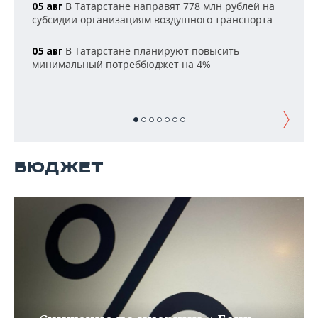
НЕФТЕХИМИЯ
В Татарстане направят 778 млн рублей на
05 авг
субсидии организациям воздушного транспорта
РОЗНИЧНАЯ ТОРГОВЛЯ
НОВОСТИ ТЕХНОЛОГИЙ
МЕРОПРИЯТИЯ
НЕФТЬ
В Татарстане планируют повысить
05 авг
ТРАНСПОРТ
IT
НОВОСТИ МЕРОПРИЯТИЙ
СПОРТ
минимальный потреббюджет на 4%
ОПК
УСЛУГИ
МЕДИА
ВЫЕЗДНАЯ РЕДАКЦИЯ
НОВОСТИ СПОРТА
ОБЩЕСТВО
ЭНЕРГЕТИКА
ТЕЛЕКОММУНИКАЦИИ
БИЗНЕС-БРАНЧИ
ФУТБОЛ
НОВОСТИ ОБЩЕСТВА
ФОТОГАЛЕРЕЯ
ONLINE-КОНФЕРЕНЦИИ
ХОККЕЙ
ВЛАСТЬ
СЮЖЕТЫ
БЮДЖЕТ
ОТКРЫТАЯ ЛЕКЦИЯ
БАСКЕТБОЛ
ИНФРАСТРУКТУРА
СПРАВОЧНИК
ВОЛЕЙБОЛ
ИСТОРИЯ
СПИСОК ПЕРСОН
ПОЛНАЯ ВЕРСИЯ
КИБЕРСПОРТ
КУЛЬТУРА
СПИСОК КОМПАНИЙ
ФИГУРНОЕ КАТАНИЕ
МЕДИЦИНА