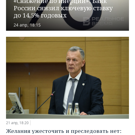
«Снижение по инерции»: Банк
ВОДНЫЕ ВИДЫ СПОРТА
ОБРАЗОВАНИЕ
России снизил ключевую ставку
до 14,5% годовых
ХОККЕЙ С МЯЧОМ
ПРОИСШЕСТВИЯ
24 апр, 18:15
21 апр, 18:20
Желания ужесточить и преследовать нет: