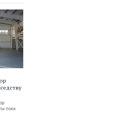
ор
оседству
ор
ты пока