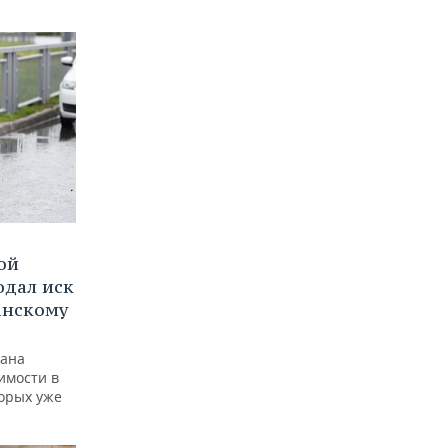
ой
одал иск
анскому
тана
имости в
торых уже