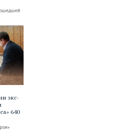
рошедшей
ии экс-
и
са» 640
троя»