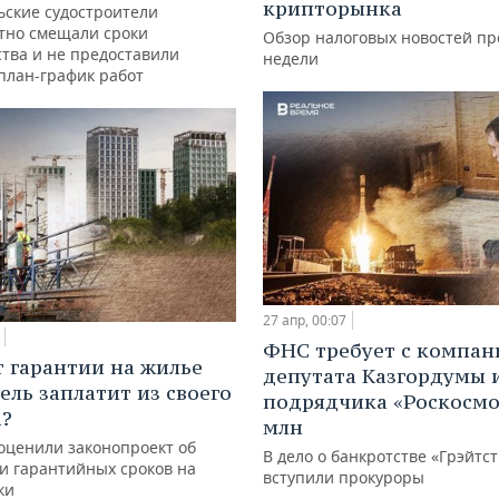
крипторынка
ьские судостроители
тно смещали сроки
Обзор налоговых новостей п
ства и не предоставили
недели
план-график работ
27 апр, 00:07
ФНС требует с компан
ет гарантии на жилье
депутата Казгордумы 
ель заплатит из своего
подрядчика «Роскосмо
а?
млн
 оценили законопроект об
В дело о банкротстве «Грэйтс
и гарантийных сроков на
вступили прокуроры
ки