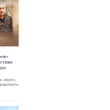
роя»
йствие
йке
, «Волго-
продолжить