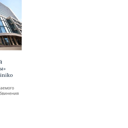
й
ы»
iniko
гаемого
обвинения