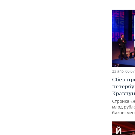
23 апр, 00:07
Сбер пр
петербу
Кравцун
Стройка «
млрд рубле
бизнесмен