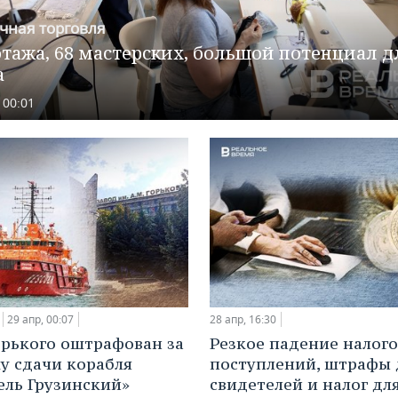
чная торговля
этажа, 68 мастерских, большой потенциал д
а
 00:01
29 апр, 00:07
28 апр, 16:30
орького оштрафован за
Резкое падение налог
у сдачи корабля
поступлений, штрафы 
ель Грузинский»
свидетелей и налог дл