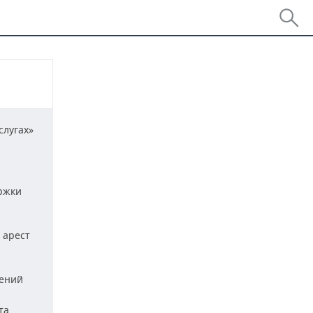
слугах»
«Аэрофлот» с октября начнет летать в стол
15:25
Для пострадавших от БПЛА селлеров WB хо
14:39
банкротства
ржки
Аэропорт Шереметьево разрешили продат
06 авг
 арест
Премьер-министр Монголии примет участ
06 авг
экономическом форуме
нений
Авиакомпания «Ижавиа» работает над во
06 авг
та
Иран и Оман увязали сервисный сбор в О
06 авг