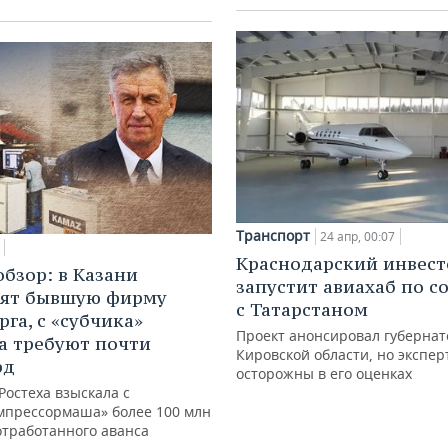
Транспорт
24 апр, 00:07
Краснодарский инвест
обзор: в Казани
запустит авиахаб по с
тят бывшую фирму
с Татарстаном
рга, с «субчика»
Проект анонсировал губернат
а требуют почти
Кировской области, но экспер
рд
осторожны в его оценках
Ростеха взыскала с
мпрессормаша» более 100 млн
отработанного аванса