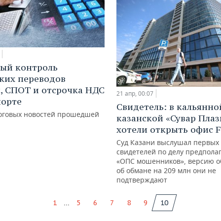
ый контроль
ких переводов
, СПОТ и отсрочка НДС
21 апр, 00:07
порте
Свидетель: в кальянно
оговых новостей прошедшей
казанской «Сувар Плаз
хотели открыть офис F
Суд Казани выслушал первых
свидетелей по делу предпола
«ОПС мошенников», версию 
об обмане на 209 млн они не
подтверждают
...
1
5
6
7
8
9
10