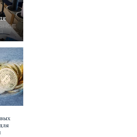
ля
овых
для
я