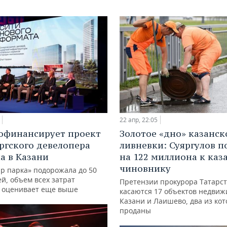
22 апр, 22:05
офинансирует проект
Золотое «дно» казанск
ргского девелопера
ливневки: Суяргулов п
а в Казани
на 122 миллиона к каз
чиновнику
Яр парка» подорожала до 50
й, объем всех затрат
Претензии прокурора Татарс
 оценивает еще выше
касаются 17 объектов недвиж
Казани и Лаишево, два из ко
проданы