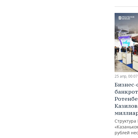
25 апр, 00:07
Бизнес-
банкро
Ротенбе
Казилов
миллиа
Структура 
«Казанько
рублей не