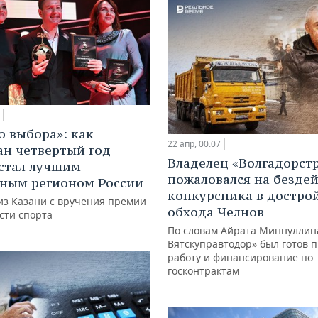
о выбора»: как
22 апр, 00:07
ан четвертый год
Владелец «Волгадорст
стал лучшим
пожаловался на безде
ным регионом России
конкурсника в достро
из Казани с вручения премии
обхода Челнов
сти спорта
По словам Айрата Миннуллина
Вятскуправтодор» был готов 
работу и финансирование по
госконтрактам