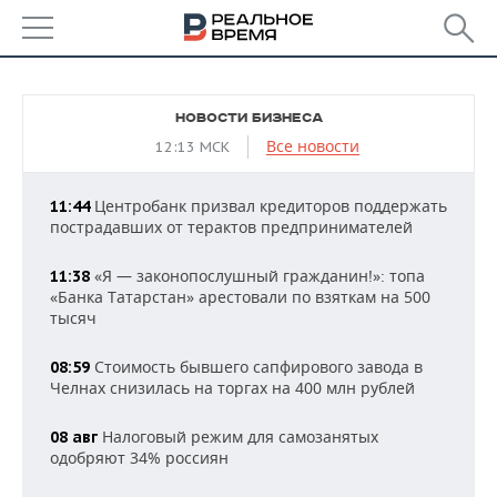
РЕГИОНЫ
НОВОСТИ БИЗНЕСА
БАШКОРТОСТАН
НОВОСТИ
Все новости
12:13 МСК
ТАТАРСТАН
АНАЛИТИКА
Центробанк призвал кредиторов поддержать
11:44
пострадавших от терактов предпринимателей
УДМУРТИЯ
НОВОСТИ АНАЛИТИКИ
ЭКОНОМИКА
«Я — законопослушный гражданин!»: топа
11:38
ДЕКЛАРАЦИИ О ДОХОДАХ
НОВОСТИ ЭКОНОМИКИ
ПРОМЫШЛЕННОСТЬ
«Банка Татарстан» арестовали по взяткам на 500
тысяч
КОРОЛИ ГОСЗАКАЗА ПФО
ФИНАНСЫ
НОВОСТИ
НЕДВИЖИМОСТЬ
ПРОМЫШЛЕННОСТИ
Стоимость бывшего сапфирового завода в
08:59
ВУЗЫ ТАТАРСТАНА
БАНКИ
НОВОСТИ НЕДВИЖИМОСТИ
АВТО
Челнах снизилась на торгах на 400 млн рублей
АГРОПРОМ
КОМУ ПРИНАДЛЕЖАТ
БЮДЖЕТ
НОВОСТИ АВТО
БИЗНЕС
Налоговый режим для самозанятых
08 авг
ТОРГОВЫЕ ЦЕНТРЫ
МАШИНОСТРОЕНИЕ
одобряют 34% россиян
ТАТАРСТАНА
ИНВЕСТИЦИИ
НОВОСТИ БИЗНЕСА
ТЕХНОЛОГИИ