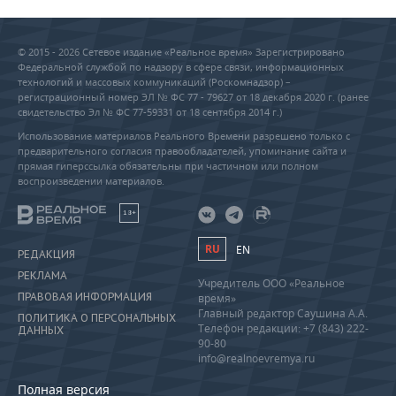
© 2015 - 2026 Сетевое издание «Реальное время» Зарегистрировано
Федеральной службой по надзору в сфере связи, информационных
технологий и массовых коммуникаций (Роскомнадзор) –
регистрационный номер ЭЛ № ФС 77 - 79627 от 18 декабря 2020 г. (ранее
свидетельство Эл № ФС 77-59331 от 18 сентября 2014 г.)
Использование материалов Реального Времени разрешено только с
предварительного согласия правообладателей, упоминание сайта и
прямая гиперссылка обязательны при частичном или полном
воспроизведении материалов.
18+
RU
EN
РЕДАКЦИЯ
РЕКЛАМА
Учредитель ООО «Реальное
ПРАВОВАЯ ИНФОРМАЦИЯ
время»
Главный редактор Саушина А.А.
ПОЛИТИКА О ПЕРСОНАЛЬНЫХ
Телефон редакции: +7 (843) 222-
ДАННЫХ
90-80
info@realnoevremya.ru
Полная версия