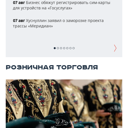
НЕФТЕХИМИЯ
Бизнес обяжут регистрировать сим-карты
07 авг
для устройств на «Госуслугах»
РОЗНИЧНАЯ ТОРГОВЛЯ
НОВОСТИ ТЕХНОЛОГИЙ
МЕРОПРИЯТИЯ
НЕФТЬ
Хуснуллин заявил о заморозке проекта
07 авг
ТРАНСПОРТ
IT
НОВОСТИ МЕРОПРИЯТИЙ
СПОРТ
трассы «Меридиан»
ОПК
УСЛУГИ
МЕДИА
ВЫЕЗДНАЯ РЕДАКЦИЯ
НОВОСТИ СПОРТА
ОБЩЕСТВО
ЭНЕРГЕТИКА
ТЕЛЕКОММУНИКАЦИИ
БИЗНЕС-БРАНЧИ
ФУТБОЛ
НОВОСТИ ОБЩЕСТВА
ФОТОГАЛЕРЕЯ
ONLINE-КОНФЕРЕНЦИИ
ХОККЕЙ
ВЛАСТЬ
СЮЖЕТЫ
РОЗНИЧНАЯ ТОРГОВЛЯ
ОТКРЫТАЯ ЛЕКЦИЯ
БАСКЕТБОЛ
ИНФРАСТРУКТУРА
СПРАВОЧНИК
ВОЛЕЙБОЛ
ИСТОРИЯ
СПИСОК ПЕРСОН
ПОЛНАЯ ВЕРСИЯ
КИБЕРСПОРТ
КУЛЬТУРА
СПИСОК КОМПАНИЙ
ФИГУРНОЕ КАТАНИЕ
МЕДИЦИНА