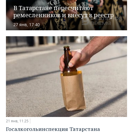
ВОДНЫЕ ВИДЫ СПОРТА
ОБРАЗОВАНИЕ
В Татарстане пересчитают
ремесленников и внесут в реестр
ХОККЕЙ С МЯЧОМ
ПРОИСШЕСТВИЯ
27 янв, 17:40
21 янв, 11:25
Госалкогольинспекция Татарстана