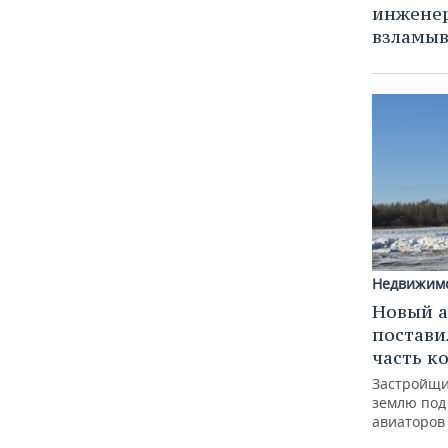
инженер
взламы
Недвижим
Новый а
постави
часть к
Застройщи
землю под 
авиаторов