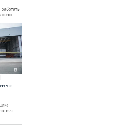
 работать
в ночи
атег»
щика
чаться