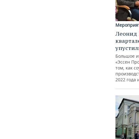
ВОДНЫЕ ВИДЫ СПОРТА
ОБРАЗОВАНИЕ
ХОККЕЙ С МЯЧОМ
ПРОИСШЕСТВИЯ
Мероприя
Леонид 
квартал
упустил
Большое и
«Эссен Пр
том, как с
производс
2022 года