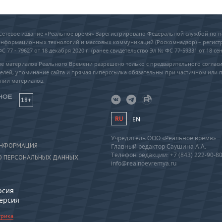
6 Сетевое издание «Реальное время» Зарегистрировано Федеральной службой по н
 информационных технологий и массовых коммуникаций (Роскомнадзор) – регис
 77 - 79627 от 18 декабря 2020 г. (ранее свидетельство Эл № ФС 77-59331 от 18 сен
е материалов Реального Времени разрешено только с предварительного соглас
елей, упоминание сайта и прямая гиперссылка обязательны при частичном или 
нии материалов.
18+
RU
EN
Учредитель ООО «Реальное время»
ИНФОРМАЦИЯ
Главный редактор Саушина А.А.
Телефон редакции: +7 (843) 222-90-8
О ПЕРСОНАЛЬНЫХ ДАННЫХ
info@realnoevremya.ru
рсия
версия