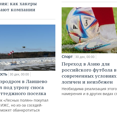
ия: как хакеры
вают компании
Спорт
30 дек, 00:00
Переход в Азию для
российского футбола в
ость
30 дек, 00:00
современных условиях
эродром в Лаишево
логичен и неизбежен
л под угрозу сноса
Необходима реализация этого
оттеджного поселка
намерения и в других видах с
к «Лесных полян» покупал
ИЖС, но из-за соседей-
 может обанкротиться