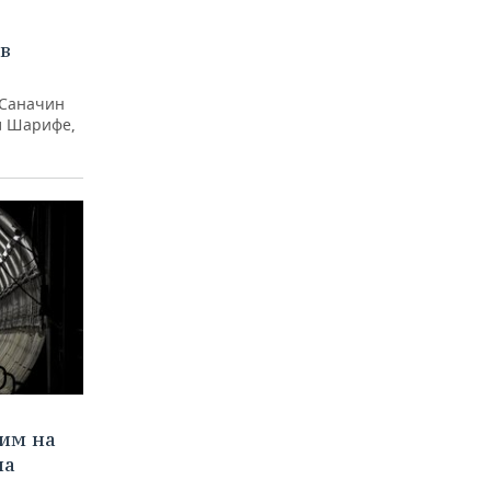
 в
 Саначин
л Шарифе,
дим на
на