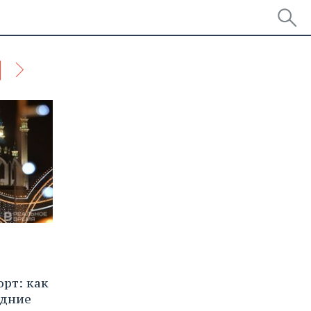
рт: как
одние