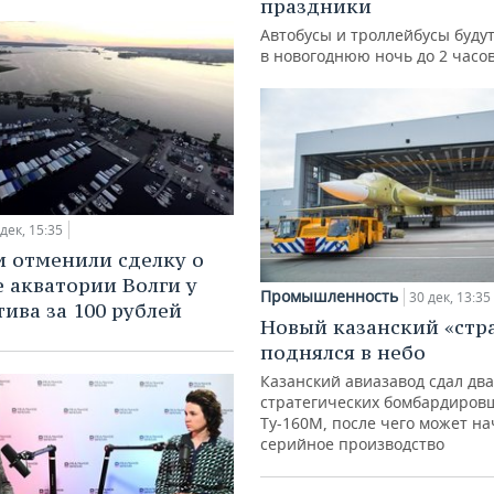
праздники
Автобусы и троллейбусы будут
в новогоднюю ночь до 2 часо
 дек, 15:35
и отменили сделку о
 акватории Волги у
Промышленность
30 дек, 13:35
ива за 100 рублей
Новый казанский «стр
поднялся в небо
Казанский авиазавод сдал два
стратегических бомбардиров
Ту-160М, после чего может на
серийное производство