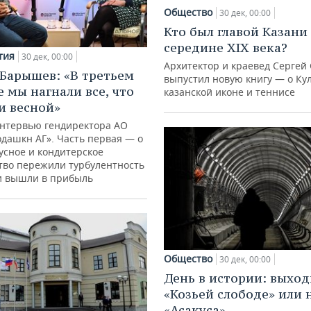
Общество
30 дек, 00:00
Кто был главой Казани
середине XIX века?
тия
30 дек, 00:00
Архитектор и краевед Сергей
Барышев: «В третьем
выпустил новую книгу — о Ку
е мы нагнали все, что
казанской иконе и теннисе
и весной»
нтервью гендиректора АО
одашкн АГ». Часть первая — о
оусное и кондитерское
тво пережили турбулентность
 и вышли в прибыль
Общество
30 дек, 00:00
День в истории: выхо
«Козьей слободе» или 
«Асакуса»