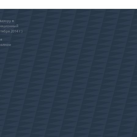
адзору в
трационный
тября 2014 г.)
ия
полном
0