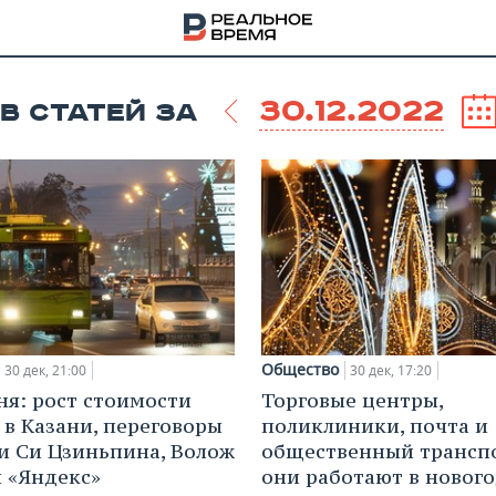
30.12.2022
В СТАТЕЙ ЗА
Общество
30 дек, 21:00
30 дек, 17:20
ня: рост стоимости
Торговые центры,
 в Казани, переговоры
поликлиники, почта и
НА
и Си Цзиньпина, Волож
общественный транспо
 «Яндекс»
они работают в новог