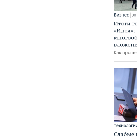
Бизнес
30
Итоги г
«Идея»:
многоо
вложени
Как прошел
Технологи
Слабые 