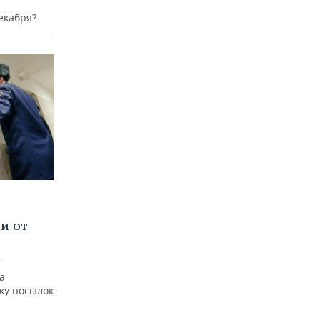
екабря?
и от
»
а
ку посылок