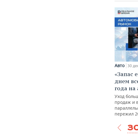
Авто
30 де
«Запас 
днем вс
года на
Уход боль
продаж и 
параллель
пережил 2
30