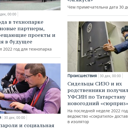
Чем примечательна дата 30 д
 дек, 00:00
ода в технопарке
 новые партнеры,
бещающие проекты и
я в будущее
 2022 год для технопарка
Происшествия
30 дек, 00:00
Сидельцы СИЗО и их
родственники получил
УФСИН по Татарстану
новогодний «сюрприз
На последней неделе 2022 год
ведомство «сократило» достав
и
30 дек, 00:00
в изолятор
пароли и социальная