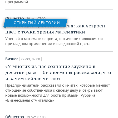
ВОДНЫЕ ВИДЫ СПОРТА
ОБРАЗОВАНИЕ
программой
ХОККЕЙ С МЯЧОМ
ПРОИСШЕСТВИЯ
Общество
29 окт, 07:00
ОТКРЫТЫЙ ЛЕКТОРИЙ
Лекция Дмитрия Николаева: как устроен
цвет с точки зрения математики
Ученый о математике цвета, оптических иллюзиях и
прикладном применении исследований цвета
Бизнес
29 окт, 07:00
«У многих из нас сознание заужено в
десятки раз» — бизнесмены рассказали, что
и зачем сейчас читают
Предприниматели рассказали о книгах, которые меняют
отношение собственника к своему делу и открывают
новые возможности для роста прибыли. Рубрика
«Бизнесмены отчитались»
Общество
29 окт, 07:00