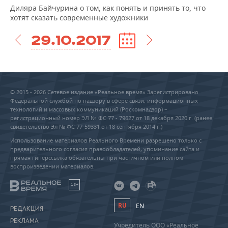
Диляра Байчурина о том, как понять и принять то, что
хотят сказать современные художники
29.10.2017
© 2015 - 2026 Сетевое издание «Реальное время» Зарегистрировано
Федеральной службой по надзору в сфере связи, информационных
технологий и массовых коммуникаций (Роскомнадзор) –
регистрационный номер ЭЛ № ФС 77 - 79627 от 18 декабря 2020 г. (ранее
свидетельство Эл № ФС 77-59331 от 18 сентября 2014 г.)
Использование материалов Реального Времени разрешено только с
предварительного согласия правообладателей, упоминание сайта и
прямая гиперссылка обязательны при частичном или полном
воспроизведении материалов.
18+
RU
EN
РЕДАКЦИЯ
РЕКЛАМА
Учредитель ООО «Реальное