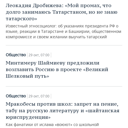
НЕФТЕХИМИЯ
Леокадия Дробижева: «Мой промах, что
РОЗНИЧНАЯ ТОРГОВЛЯ
НОВОСТИ ТЕХНОЛОГИЙ
МЕРОПРИЯТИЯ
долго занимаюсь Татарстаном, но не знаю
НЕФТЬ
татарского»
ТРАНСПОРТ
IT
НОВОСТИ МЕРОПРИЯТИЙ
СПОРТ
Известный этносоциолог: об указаниях президента РФ о
ОПК
языке, реакции в Татарстане и Башкирии, общественном
УСЛУГИ
МЕДИА
ВЫЕЗДНАЯ РЕДАКЦИЯ
НОВОСТИ СПОРТА
компромиссе и своем желании выучить татарский
ОБЩЕСТВО
ЭНЕРГЕТИКА
ТЕЛЕКОММУНИКАЦИИ
БИЗНЕС-БРАНЧИ
ФУТБОЛ
НОВОСТИ ОБЩЕСТВА
ФОТОГАЛЕРЕЯ
Общество
29 окт, 07:00
Минтимеру Шаймиеву предложили
ONLINE-КОНФЕРЕНЦИИ
ХОККЕЙ
ВЛАСТЬ
СЮЖЕТЫ
возглавить Россию в проекте «Великий
Шелковый путь»
ОТКРЫТАЯ ЛЕКЦИЯ
БАСКЕТБОЛ
ИНФРАСТРУКТУРА
СПРАВОЧНИК
ВОЛЕЙБОЛ
ИСТОРИЯ
СПИСОК ПЕРСОН
ПОЛНАЯ ВЕРСИЯ
Общество
29 окт, 07:00
КИБЕРСПОРТ
КУЛЬТУРА
СПИСОК КОМПАНИЙ
Мракобесы против школ: запрет на пение,
табу на русскую литературу и «шайтанская
ФИГУРНОЕ КАТАНИЕ
МЕДИЦИНА
юриспруденция»
Как фанатики от ислама «воюют» со школьной