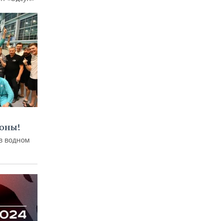
оны!
 в водном