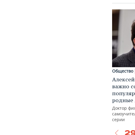
ВОДНЫЕ ВИДЫ СПОРТА
ОБРАЗОВАНИЕ
ХОККЕЙ С МЯЧОМ
ПРОИСШЕСТВИЯ
Общество
Алексей
важно с
популяр
родные 
Доктор фил
самоучител
серии
2