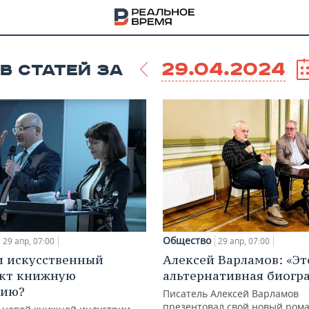
29.04.2024
В СТАТЕЙ ЗА
Общество
29 апр, 07:00
29 апр, 07:00
и искусственный
Алексей Варламов: «Эт
НА
ект книжную
альтернативная биогр
рию?
Писатель Алексей Варламов
презентовал свой новый рома