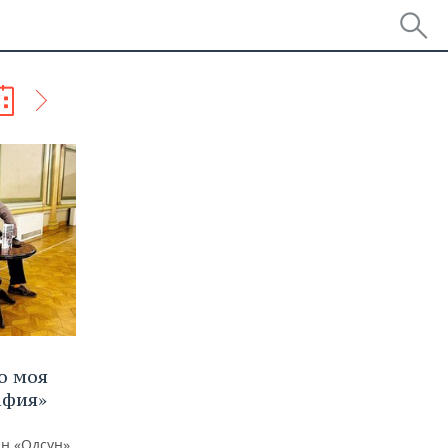
о моя
афия»
н «Одсун»