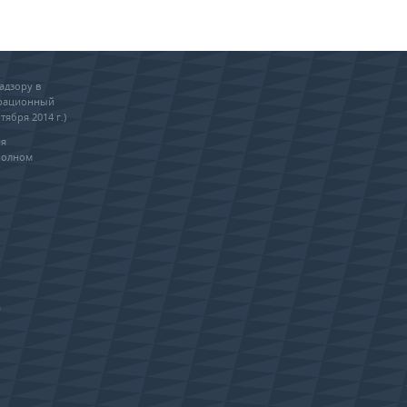
адзору в
трационный
тября 2014 г.)
ия
полном
0