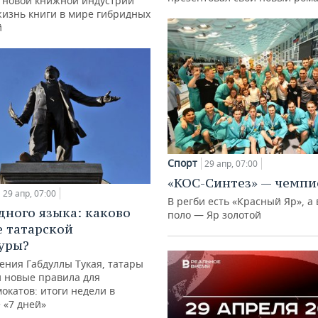
 новой книжной индустрии
жизнь книги в мире гибридных
й
Спорт
29 апр, 07:00
«КОС-Синтез» — чемпи
29 апр, 07:00
В регби есть «Красный Яр», а
дного языка: каково
поло — Яр золотой
 татарской
уры?
ения Габдуллы Тукая, татары
и новые правила для
окатов: итоги недели в
 «7 дней»