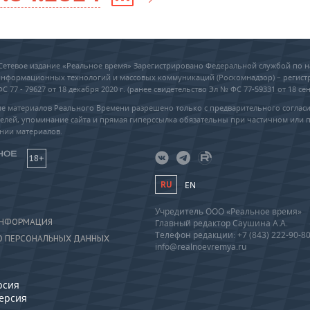
6 Сетевое издание «Реальное время» Зарегистрировано Федеральной службой по н
 информационных технологий и массовых коммуникаций (Роскомнадзор) – регис
 77 - 79627 от 18 декабря 2020 г. (ранее свидетельство Эл № ФС 77-59331 от 18 сен
е материалов Реального Времени разрешено только с предварительного соглас
елей, упоминание сайта и прямая гиперссылка обязательны при частичном или 
нии материалов.
18+
RU
EN
Учредитель ООО «Реальное время»
ИНФОРМАЦИЯ
Главный редактор Саушина А.А.
Телефон редакции: +7 (843) 222-90-8
О ПЕРСОНАЛЬНЫХ ДАННЫХ
info@realnoevremya.ru
рсия
версия