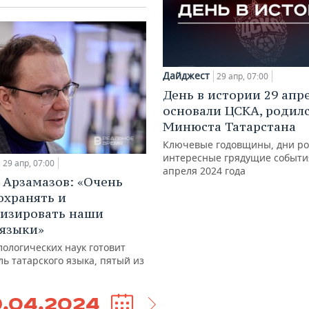
Дайджест
29 апр, 07:00
День в истории 29 апр
основали ЦСКА, родилс
Минюста Татарстана
Ключевые годовщины, дни ро
интересные грядущие событи
29 апр, 07:00
апреля 2024 года
 Арзамазов: «Очень
охранять и
изировать наши
языки»
ологических наук готовит
ь татарского языка, пятый из
9.04.2024