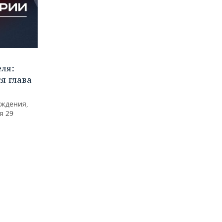
еля:
я глава
ждения,
я 29