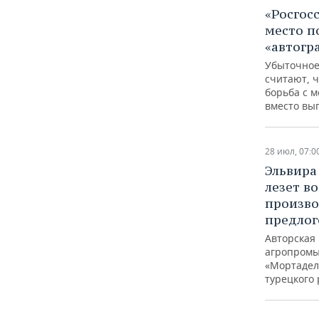
«Росгос
место п
«автогр
Убыточное
считают, ч
борьба с 
вместо вы
28 июл, 07:0
Эльвира
лезет в
произво
предлог
Авторская
агропромы
«Мортадел
турецкого