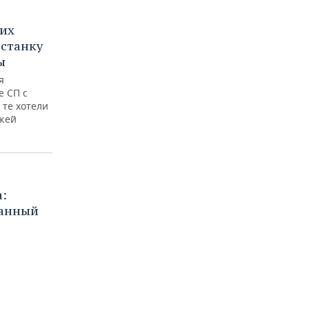
их
 станку
ы
я
е СП с
те хотели
жей
:
банный