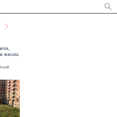
ича,
 и жизнь
йской