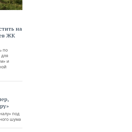
стить на
ев ЖК
ь по
 для
ам» и
дной
ер,
ру»
еналу» под
ного шума