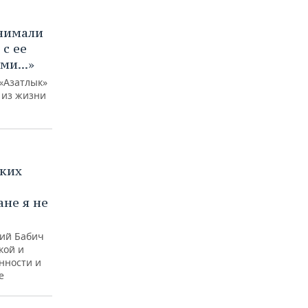
нимали
с ее
ми...»
 «Азатлык»
 из жизни
аких
ане я не
ий Бабич
кой и
нности и
е