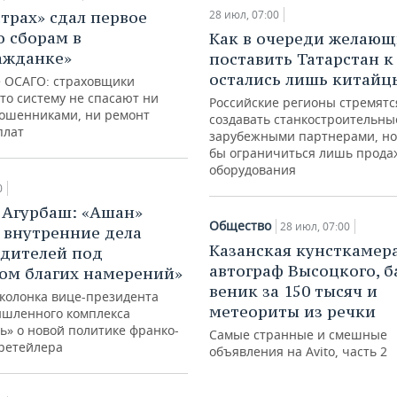
страх» сдал первое
28 июл, 07:00
о сборам в
Как в очереди желающ
ажданке»
поставить Татарстан к
остались лишь китайц
 ОСАГО: страховщики
то систему не спасают ни
Российские регионы стремятс
мошенниками, ни ремонт
создавать станкостроительны
плат
зарубежными партнерами, но 
бы ограничиться лишь прода
оборудования
0
 Агурбаш: «Ашан»
Общество
28 июл, 07:00
о внутренние дела
Казанская кунсткамера
дителей под
автограф Высоцкого, 
ом благих намерений»
веник за 150 тысяч и
 колонка вице-президента
метеориты из речки
шленного комплекса
ь» о новой политике франко-
Самые странные и смешные
 ретейлера
объявления на Avito, часть 2