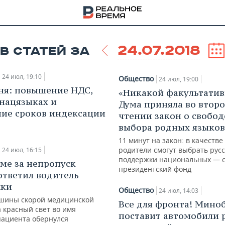
24.07.2018
В СТАТЕЙ ЗА
24 июл, 19:10
Общество
24 июл, 19:00
ня: повышение НДС,
«Никакой факультатив
 нацязыках и
Дума приняла во втор
ие сроков индексации
чтении закон о свобод
выбора родных языков
11 минут на закон: в качестве
родители смогут выбрать русс
24 июл, 16:15
поддержки национальных — 
ьме за непропуск
президентский фонд
ответил водитель
жки
Общество
24 июл, 14:03
НА
шины скорой медицинской
Все для фронта! Мино
 красный свет во имя
поставит автомобили 
пациента обернулся