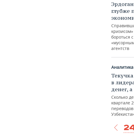
Эрдоган
глубже 
экономи
Справивши
кризисом»
бороться 
«мусорным
агентств
Аналитика
Текучка
в лидер
денег, а
Сколько де
квартале 2
переводов
Узбекиста
24