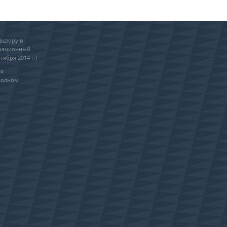
адзору в
трационный
тября 2014 г.)
ия
полном
0