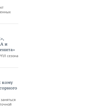
кт
венных
»,
А и
Зенита»
РПЛ сезона
: кому
сорного
 заняться
сточной