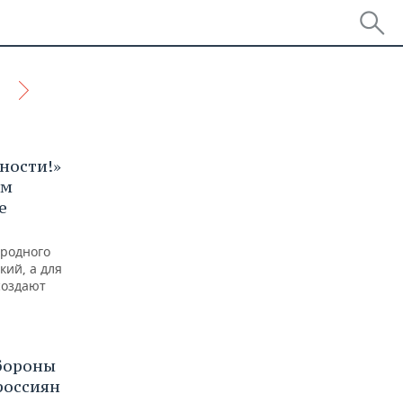
ности!»
ом
е
 родного
кий, а для
создают
бороны
россиян