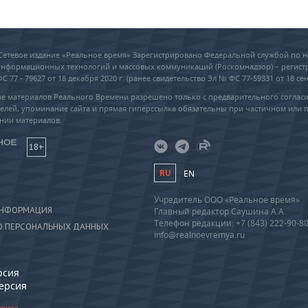
6 Сетевое издание «Реальное время» Зарегистрировано Федеральной службой по н
 информационных технологий и массовых коммуникаций (Роскомнадзор) – регис
 77 - 79627 от 18 декабря 2020 г. (ранее свидетельство Эл № ФС 77-59331 от 18 сен
е материалов Реального Времени разрешено только с предварительного соглас
елей, упоминание сайта и прямая гиперссылка обязательны при частичном или 
нии материалов.
18+
RU
EN
Учредитель ООО «Реальное время»
ИНФОРМАЦИЯ
Главный редактор Саушина А.А.
Телефон редакции: +7 (843) 222-90-8
О ПЕРСОНАЛЬНЫХ ДАННЫХ
info@realnoevremya.ru
рсия
версия