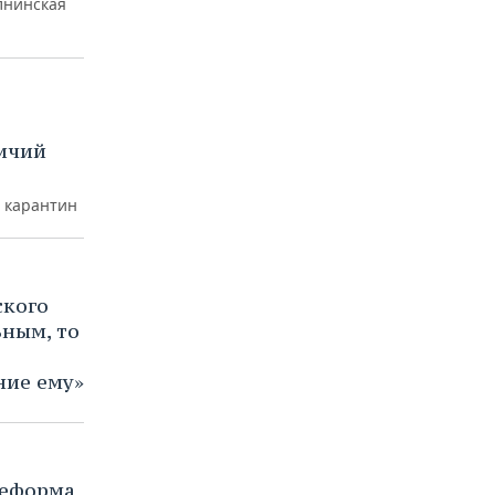
лнинская
тичий
 карантин
ского
ьным, то
ние ему»
Реформа