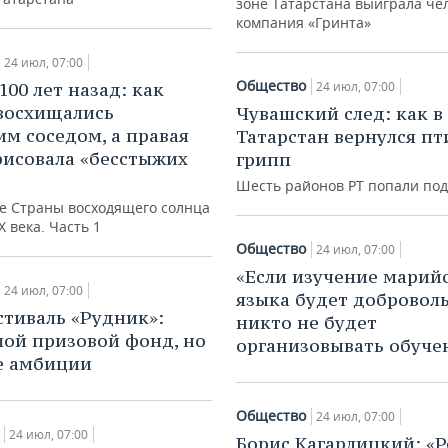
зоне Татарстана выиграла че
компания «Гринта»
24 июл, 07:00
Общество
100 лет назад: как
24 июл, 07:00
восхищались
Чувашский след: как в
им соседом, а правая
Татарстан вернулся п
рисовала «бесстыжих
грипп
Шесть районов РТ попали под
е Страны восходящего солнца
X века. Часть 1
Общество
24 июл, 07:00
«Если изучение марий
24 июл, 07:00
языка будет добровол
тиваль «Рудник»:
никто не будет
ой призовой фонд, но
организовывать обуче
е амбиции
Общество
24 июл, 07:00
24 июл, 07:00
Борис Кагарлицкий: «