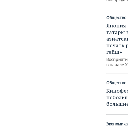
ВОДНЫЕ ВИДЫ СПОРТА
ОБРАЗОВАНИЕ
ХОККЕЙ С МЯЧОМ
ПРОИСШЕСТВИЯ
Общество
Япония 
татары 
азиатск
печать 
гейш»
Восприяти
в начале X
Общество
Кинофес
небольш
больши
Экономика