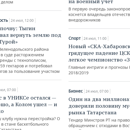
на военный учет
 делом
В первую очередь законопрое
коснется владельцев отечест
внедорожников
ость
24 июл, 12:00
почву: Тыгин
вал вернуть землю под
Спорт
24 июл, 11:00
Турой»
Новый «СКА-Хабаровск
Зеленодольского района
грядущее падение ЦСК
 в суде расторжением
легкое чемпионство «
аренды с технополисом,
59 гектаров и потребовал
Главные интриги и прогнозы 
гов за пользование участком
2018/2019
июл, 07:00
Бизнес
24 июл, 07:00
 в УНИКСе остался —
Один на два миллиона
ошо, а Колом ушел — и
доверили половину му
хо
рынка Татарстана
у клубу нужна перестройка? О
Тендер Минстроя РТ на право
в стане баскетбольного
обращением с отходами в Во
Татарстана