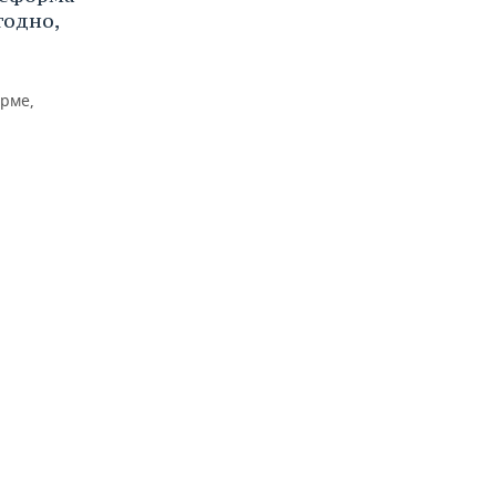
годно,
рме,