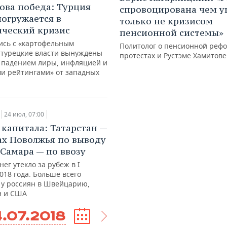
ова победа: Турция
спровоцирована чем у
погружается в
только не кризисом
ческий кризис
пенсионной системы»
сь с «картофельным
Политолог о пенсионной рефо
 турецкие власти вынуждены
протестах и Рустэме Хамитове
с падением лиры, инфляцией и
и рейтингами» от западных
24 июл, 07:00
 капитала: Татарстан —
ах Поволжья по выводу
 Самара — по ввозу
нег утекло за рубеж в I
018 года. Больше всего
 у россиян в Швейцарию,
н и США
.07.2018