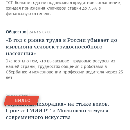
ВОДНЫЕ ВИДЫ СПОРТА
ОБРАЗОВАНИЕ
ТСП больше года не подписывал кредитное соглашение,
ожидая понижения ключевой ставки до 7,5% в
финансовую оттепель
ХОККЕЙ С МЯЧОМ
ПРОИСШЕСТВИЯ
Общество
24 мар, 07:00
«В год с рынка труда в России убывает до
миллиона человек трудоспособного
населения»
Эксперты о том, кто высасывает трудовые ресурсы из
нашей страны, трудностях общения с роботами в
Сбербанке и исчезновении профессии водителя через 25
лет
Общество
24 мар, 07:00
ВИДЕО
«Мин алтын матур чэчэк»: чем
«Архивная лихорадка» на стыке веков.
украшали себя татарки до
Проект ГМИИ РТ и Московского музея
революции?
современного искусства
24 мар, 07:00