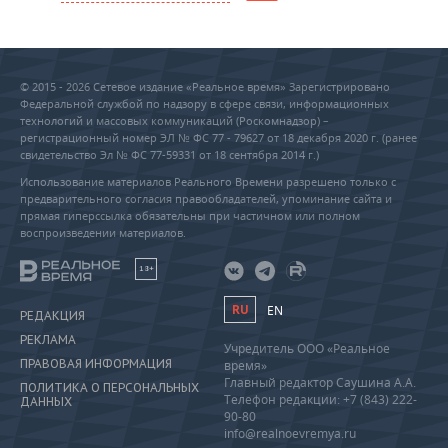
© 2015 - 2026 Сетевое издание «Реальное время» Зарегистрировано
Федеральной службой по надзору в сфере связи, информационных
технологий и массовых коммуникаций (Роскомнадзор) –
регистрационный номер ЭЛ № ФС 77 - 79627 от 18 декабря 2020 г. (ранее
свидетельство Эл № ФС 77-59331 от 18 сентября 2014 г.)
Использование материалов Реального Времени разрешено только с
предварительного согласия правообладателей, упоминание сайта и
прямая гиперссылка обязательны при частичном или полном
воспроизведении материалов.
18+
RU
EN
РЕДАКЦИЯ
РЕКЛАМА
Учредитель ООО «Реальное
ПРАВОВАЯ ИНФОРМАЦИЯ
время»
Главный редактор Саушина А.А.
ПОЛИТИКА О ПЕРСОНАЛЬНЫХ
Телефон редакции: +7 (843) 222-
ДАННЫХ
90-80
info@realnoevremya.ru