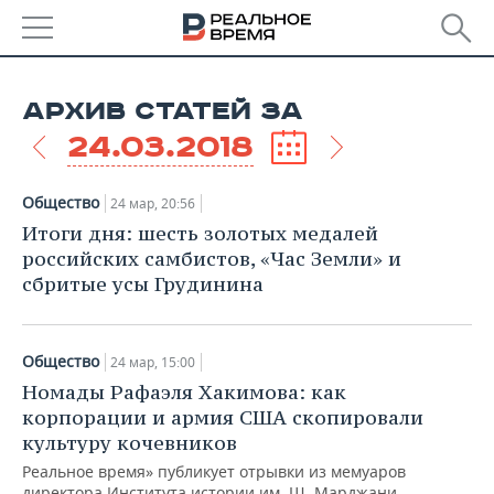
РЕГИОНЫ
АРХИВ СТАТЕЙ ЗА
БАШКОРТОСТАН
НОВОСТИ
24.03.2018
ТАТАРСТАН
АНАЛИТИКА
Общество
24 мар, 20:56
УДМУРТИЯ
НОВОСТИ АНАЛИТИКИ
ЭКОНОМИКА
Итоги дня: шесть золотых медалей
российских самбистов, «Час Земли» и
ДЕКЛАРАЦИИ О ДОХОДАХ
НОВОСТИ ЭКОНОМИКИ
ПРОМЫШЛЕННОСТЬ
сбритые усы Грудинина
КОРОЛИ ГОСЗАКАЗА ПФО
ФИНАНСЫ
НОВОСТИ
НЕДВИЖИМОСТЬ
ПРОМЫШЛЕННОСТИ
Общество
24 мар, 15:00
ВУЗЫ ТАТАРСТАНА
БАНКИ
НОВОСТИ НЕДВИЖИМОСТИ
АВТО
Номады Рафаэля Хакимова: как
АГРОПРОМ
корпорации и армия США скопировали
КОМУ ПРИНАДЛЕЖАТ
БЮДЖЕТ
НОВОСТИ АВТО
БИЗНЕС
культуру кочевников
ТОРГОВЫЕ ЦЕНТРЫ
МАШИНОСТРОЕНИЕ
ТАТАРСТАНА
Реальное время» публикует отрывки из мемуаров
ИНВЕСТИЦИИ
НОВОСТИ БИЗНЕСА
ТЕХНОЛОГИИ
директора Института истории им. Ш. Марджани