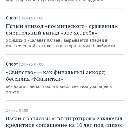
НЕФТЕХИМИЯ
РОЗНИЧНАЯ ТОРГОВЛЯ
НОВОСТИ ТЕХНОЛОГИЙ
МЕРОПРИЯТИЯ
НЕФТЬ
Спорт
24 мар, 07:00
ТРАНСПОРТ
IT
НОВОСТИ МЕРОПРИЯТИЙ
СПОРТ
Пятый эпизод «космического» сражения»:
ОПК
смертельный выпад «экс-ястреба»
УСЛУГИ
МЕДИА
ВЫЕЗДНАЯ РЕДАКЦИЯ
НОВОСТИ СПОРТА
ОБЩЕСТВО
Уфимский «Салават Юлаев» вырывается вперед в
ЭНЕРГЕТИКА
ожесточенной схватке с «трактористами» Челябинска
ТЕЛЕКОММУНИКАЦИИ
БИЗНЕС-БРАНЧИ
ФУТБОЛ
НОВОСТИ ОБЩЕСТВА
ФОТОГАЛЕРЕЯ
Спорт
ONLINE-КОНФЕРЕНЦИИ
ХОККЕЙ
ВЛАСТЬ
СЮЖЕТЫ
24 мар, 07:00
«Свинство» — как финальный аккорд
ОТКРЫТАЯ ЛЕКЦИЯ
БАСКЕТБОЛ
ИНФРАСТРУКТУРА
СПРАВОЧНИК
бессилия «Магнитки»
«Ак Барс» с легкостью отправил «не тех» уральцев в
ВОЛЕЙБОЛ
ИСТОРИЯ
СПИСОК ПЕРСОН
ПОЛНАЯ ВЕРСИЯ
отпуск
КИБЕРСПОРТ
КУЛЬТУРА
СПИСОК КОМПАНИЙ
24 мар, 07:00
ФИГУРНОЕ КАТАНИЕ
МЕДИЦИНА
Взяли с запасом: «Татспиртпром» заключил
кредитное соглашение на 10 лет под «пиво»