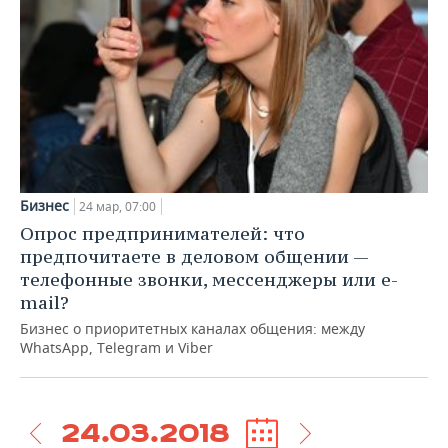
Бизнес
24 мар, 07:00
Опрос предпринимателей: что
предпочитаете в деловом общении —
Спорт
телефонные звонки, мессенджеры или e-
Мемуары экс-капитана ФК «Рубин»:
mail?
«Изобилие по-советски» кружило
голову»
Бизнес о приоритетных каналах общения: между
WhatsApp, Telegram и Viber
24 мар, 07:00
24.03.2018