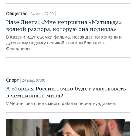
Общество
24 мар, 07:00
Общество
Илзе Лиепа: «Мне неприятна «Матильда»
«По имени Хюррем»: как
волной раздора, которую она подняла»
революционерка из гарема
разделила власть с турецким
В Казани идут съемки фильма, посвященного жизни и
султаном
духовному подвигу великой княгини Елизаветы
Федоровны
24 мар, 07:00
Спорт
24 мар, 07:00
А сборная России точно будет участвовать
в чемпионате мира?
У Черчесова очень много работы перед мундиалем