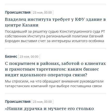
ВОДНЫЕ ВИДЫ СПОРТА
ОБРАЗОВАНИЕ
ХОККЕЙ С МЯЧОМ
ПРОИСШЕСТВИЯ
Происшествия
23 ноя, 00:00
Владелец института требует у КФУ здание в
центре Казани
Посадивший за решетку судью Конституционного суда РТ
собственник Института региональной политики Евгений
Бородин выставил счет за интерьеры изъятого особняка
Бизнес
23 ноя, 00:00
С покрытием в районах, заботой о клиентах
и грамотным таргетингом: каким бизнес
видит идеального оператора связи?
Мы спросили, на что обращают внимание руководители
татарстанских компаний при выборе поставщика связи
Происшествия
23 ноя, 00:00
«Нашли дурачка и мучаете его столько