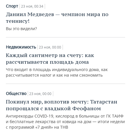
НЕФТЕХИМИЯ
Спорт
23 ноя, 00:34
РОЗНИЧНАЯ ТОРГОВЛЯ
НОВОСТИ ТЕХНОЛОГИЙ
МЕРОПРИЯТИЯ
Даниил Медведев — чемпион мира по
НЕФТЬ
теннису!
ТРАНСПОРТ
IT
НОВОСТИ МЕРОПРИЯТИЙ
СПОРТ
Вы это видели?
ОПК
УСЛУГИ
МЕДИА
ВЫЕЗДНАЯ РЕДАКЦИЯ
НОВОСТИ СПОРТА
ОБЩЕСТВО
ЭНЕРГЕТИКА
Недвижимость
23 ноя, 00:00
ТЕЛЕКОММУНИКАЦИИ
БИЗНЕС-БРАНЧИ
ФУТБОЛ
НОВОСТИ ОБЩЕСТВА
ФОТОГАЛЕРЕЯ
Каждый сантиметр на счету: как
рассчитывается площадь дома
ONLINE-КОНФЕРЕНЦИИ
ХОККЕЙ
ВЛАСТЬ
СЮЖЕТЫ
Что входит в площадь индивидуального дома, как
рассчитывается налог и как на нем сэкономить
ОТКРЫТАЯ ЛЕКЦИЯ
БАСКЕТБОЛ
ИНФРАСТРУКТУРА
СПРАВОЧНИК
ВОЛЕЙБОЛ
ИСТОРИЯ
СПИСОК ПЕРСОН
ПОЛНАЯ ВЕРСИЯ
Общество
23 ноя, 00:00
Покинул мир, воплотив мечту: Татарстан
КИБЕРСПОРТ
КУЛЬТУРА
СПИСОК КОМПАНИЙ
попрощался с владыкой Феофаном
Антирекорды COVID-19, кислород в больницы от ГК ТАИФ
ФИГУРНОЕ КАТАНИЕ
МЕДИЦИНА
и бесплатные лекарства от ковида на дом — итоги недели
с программой «7 дней» на ТНВ