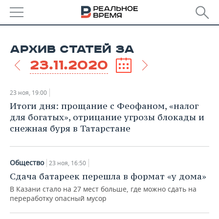
РЕГИОНЫ
АРХИВ СТАТЕЙ ЗА
БАШКОРТОСТАН
НОВОСТИ
23.11.2020
ТАТАРСТАН
АНАЛИТИКА
23 ноя, 19:00
УДМУРТИЯ
НОВОСТИ АНАЛИТИКИ
ЭКОНОМИКА
Итоги дня: прощание с Феофаном, «налог
для богатых», отрицание угрозы блокады и
ДЕКЛАРАЦИИ О ДОХОДАХ
НОВОСТИ ЭКОНОМИКИ
ПРОМЫШЛЕННОСТЬ
снежная буря в Татарстане
КОРОЛИ ГОСЗАКАЗА ПФО
ФИНАНСЫ
НОВОСТИ
НЕДВИЖИМОСТЬ
ПРОМЫШЛЕННОСТИ
Общество
23 ноя, 16:50
ВУЗЫ ТАТАРСТАНА
БАНКИ
НОВОСТИ НЕДВИЖИМОСТИ
АВТО
Сдача батареек перешла в формат «у дома»
АГРОПРОМ
В Казани стало на 27 мест больше, где можно сдать на
КОМУ ПРИНАДЛЕЖАТ
БЮДЖЕТ
НОВОСТИ АВТО
БИЗНЕС
переработку опасный мусор
ТОРГОВЫЕ ЦЕНТРЫ
МАШИНОСТРОЕНИЕ
ТАТАРСТАНА
ИНВЕСТИЦИИ
НОВОСТИ БИЗНЕСА
ТЕХНОЛОГИИ