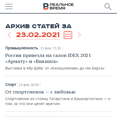
РЕГИОНЫ
АРХИВ СТАТЕЙ ЗА
БАШКОРТОСТАН
НОВОСТИ
23.02.2021
ТАТАРСТАН
АНАЛИТИКА
Промышленность
23 фев, 15:20
УДМУРТИЯ
НОВОСТИ АНАЛИТИКИ
ЭКОНОМИКА
Россия привезла на салон IDEX 2021
«Армату» и «Викинга»
ДЕКЛАРАЦИИ О ДОХОДАХ
НОВОСТИ ЭКОНОМИКИ
ПРОМЫШЛЕННОСТЬ
Выставка в Абу-Даби: от «Калашникова» до «Ак Барса»
КОРОЛИ ГОСЗАКАЗА ПФО
ФИНАНСЫ
НОВОСТИ
НЕДВИЖИМОСТЬ
ПРОМЫШЛЕННОСТИ
Спорт
23 фев, 00:00
ВУЗЫ ТАТАРСТАНА
БАНКИ
НОВОСТИ НЕДВИЖИМОСТИ
АВТО
От спортсменок — с любовью
АГРОПРОМ
Спортсменки из столиц Татарстана и Башкортостана — о
КОМУ ПРИНАДЛЕЖАТ
БЮДЖЕТ
НОВОСТИ АВТО
БИЗНЕС
том, за что они ценят мужчин
ТОРГОВЫЕ ЦЕНТРЫ
МАШИНОСТРОЕНИЕ
ТАТАРСТАНА
ИНВЕСТИЦИИ
НОВОСТИ БИЗНЕСА
ТЕХНОЛОГИИ