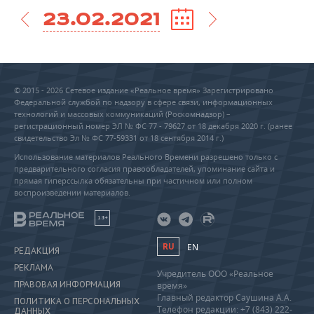
23.02.2021
© 2015 - 2026 Сетевое издание «Реальное время» Зарегистрировано
Федеральной службой по надзору в сфере связи, информационных
технологий и массовых коммуникаций (Роскомнадзор) –
регистрационный номер ЭЛ № ФС 77 - 79627 от 18 декабря 2020 г. (ранее
свидетельство Эл № ФС 77-59331 от 18 сентября 2014 г.)
Использование материалов Реального Времени разрешено только с
предварительного согласия правообладателей, упоминание сайта и
прямая гиперссылка обязательны при частичном или полном
воспроизведении материалов.
18+
RU
EN
РЕДАКЦИЯ
РЕКЛАМА
Учредитель ООО «Реальное
ПРАВОВАЯ ИНФОРМАЦИЯ
время»
Главный редактор Саушина А.А.
ПОЛИТИКА О ПЕРСОНАЛЬНЫХ
Телефон редакции: +7 (843) 222-
ДАННЫХ