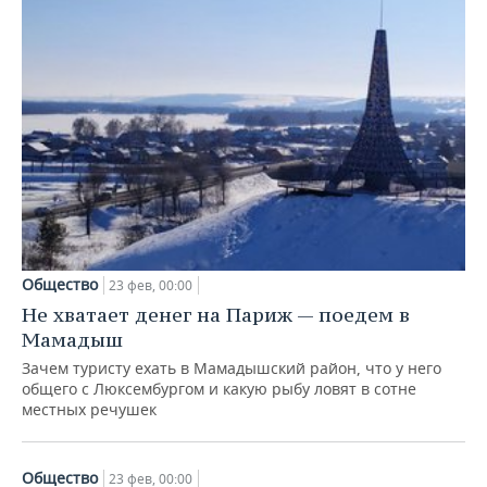
НЕФТЕХИМИЯ
РОЗНИЧНАЯ ТОРГОВЛЯ
НОВОСТИ ТЕХНОЛОГИЙ
МЕРОПРИЯТИЯ
НЕФТЬ
ТРАНСПОРТ
IT
НОВОСТИ МЕРОПРИЯТИЙ
СПОРТ
ОПК
УСЛУГИ
МЕДИА
ВЫЕЗДНАЯ РЕДАКЦИЯ
НОВОСТИ СПОРТА
ОБЩЕСТВО
ЭНЕРГЕТИКА
ТЕЛЕКОММУНИКАЦИИ
БИЗНЕС-БРАНЧИ
ФУТБОЛ
НОВОСТИ ОБЩЕСТВА
ФОТОГАЛЕРЕЯ
ONLINE-КОНФЕРЕНЦИИ
ХОККЕЙ
ВЛАСТЬ
СЮЖЕТЫ
Общество
23 фев, 00:00
ОТКРЫТАЯ ЛЕКЦИЯ
БАСКЕТБОЛ
ИНФРАСТРУКТУРА
СПРАВОЧНИК
Не хватает денег на Париж — поедем в
Мамадыш
ВОЛЕЙБОЛ
ИСТОРИЯ
СПИСОК ПЕРСОН
ПОЛНАЯ ВЕРСИЯ
Зачем туристу ехать в Мамадышский район, что у него
общего с Люксембургом и какую рыбу ловят в сотне
КИБЕРСПОРТ
КУЛЬТУРА
СПИСОК КОМПАНИЙ
местных речушек
ФИГУРНОЕ КАТАНИЕ
МЕДИЦИНА
Общество
23 фев, 00:00