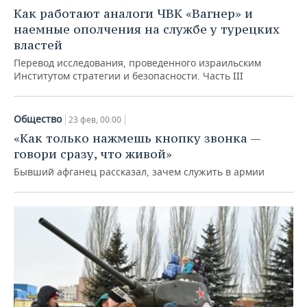
ВОДНЫЕ ВИДЫ СПОРТА
ОБРАЗОВАНИЕ
Как работают аналоги ЧВК «Вагнер» и
наемные ополчения на службе у турецких
ХОККЕЙ С МЯЧОМ
ПРОИСШЕСТВИЯ
властей
Перевод исследования, проведенного израильским
Институтом стратегии и безопасности. Часть III
Общество
23 фев, 00:00
«Как только нажмешь кнопку звонка —
говори сразу, что живой»
Бывший афганец рассказал, зачем служить в армии