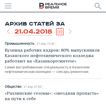
РЕГИОНЫ
АРХИВ СТАТЕЙ ЗА
БАШКОРТОСТАН
НОВОСТИ
21.04.2018
ТАТАРСТАН
АНАЛИТИКА
Промышленность
21 апр, 15:40
УДМУРТИЯ
НОВОСТИ АНАЛИТИКИ
ЭКОНОМИКА
Кузница рабочих кадров: 80% выпускников
Казанского нефтехимического колледжа
ДЕКЛАРАЦИИ О ДОХОДАХ
НОВОСТИ ЭКОНОМИКИ
ПРОМЫШЛЕННОСТЬ
работают на «Казаньоргсинтезе»
Самая востребованная специальность в Казанском
КОРОЛИ ГОСЗАКАЗА ПФО
ФИНАНСЫ
НОВОСТИ
НЕДВИЖИМОСТЬ
нефтехимическом колледже — слесарь-ремонтник
ПРОМЫШЛЕННОСТИ
ВУЗЫ ТАТАРСТАНА
БАНКИ
НОВОСТИ НЕДВИЖИМОСТИ
АВТО
АГРОПРОМ
Общество
21 апр, 07:00
«Рахлинские сезоны»: «звездная пропасть»
КОМУ ПРИНАДЛЕЖАТ
БЮДЖЕТ
НОВОСТИ АВТО
БИЗНЕС
ТОРГОВЫЕ ЦЕНТРЫ
МАШИНОСТРОЕНИЕ
на пути к себе
ТАТАРСТАНА
ИНВЕСТИЦИИ
НОВОСТИ БИЗНЕСА
ТЕХНОЛОГИИ