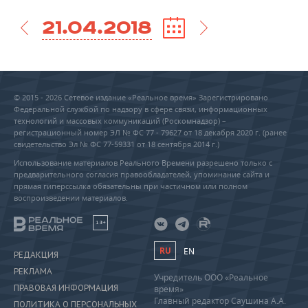
21.04.2018
© 2015 - 2026 Сетевое издание «Реальное время» Зарегистрировано
Федеральной службой по надзору в сфере связи, информационных
технологий и массовых коммуникаций (Роскомнадзор) –
регистрационный номер ЭЛ № ФС 77 - 79627 от 18 декабря 2020 г. (ранее
свидетельство Эл № ФС 77-59331 от 18 сентября 2014 г.)
Использование материалов Реального Времени разрешено только с
предварительного согласия правообладателей, упоминание сайта и
прямая гиперссылка обязательны при частичном или полном
воспроизведении материалов.
18+
RU
EN
РЕДАКЦИЯ
РЕКЛАМА
Учредитель ООО «Реальное
ПРАВОВАЯ ИНФОРМАЦИЯ
время»
Главный редактор Саушина А.А.
ПОЛИТИКА О ПЕРСОНАЛЬНЫХ