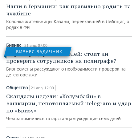
ВОДНЫЕ ВИДЫ СПОРТА
ОБРАЗОВАНИЕ
Наши в Германии: как правильно родить на
чужбине
ХОККЕЙ С МЯЧОМ
ПРОИСШЕСТВИЯ
Колонка жительницы Казани, переехавшей в Лейпциг, о
родах в ФРГ
Бизнес
21 апр, 07:00
БИЗНЕС-ЗАДАЧНИК
Опрос предпринимателей: стоит ли
проверять сотрудников на полиграфе?
Бизнесмены рассуждают о необходимости проверок на
детекторе лжи
Общество
21 апр, 12:00
Скандалы недели: «Колумбайн» в
Башкирии, непотопляемый Telegram и удар
по «Бризу»
Чем запомнились татарстанцам уходящие семь дней
Спорт