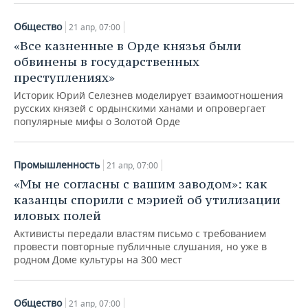
НЕФТЕХИМИЯ
РОЗНИЧНАЯ ТОРГОВЛЯ
НОВОСТИ ТЕХНОЛОГИЙ
МЕРОПРИЯТИЯ
Общество
21 апр, 07:00
НЕФТЬ
«Все казненные в Орде князья были
ТРАНСПОРТ
IT
НОВОСТИ МЕРОПРИЯТИЙ
СПОРТ
обвинены в государственных
ОПК
преступлениях»
УСЛУГИ
МЕДИА
ВЫЕЗДНАЯ РЕДАКЦИЯ
НОВОСТИ СПОРТА
ОБЩЕСТВО
Историк Юрий Селезнев моделирует взаимоотношения
ЭНЕРГЕТИКА
русских князей с ордынскими ханами и опровергает
ТЕЛЕКОММУНИКАЦИИ
БИЗНЕС-БРАНЧИ
ФУТБОЛ
НОВОСТИ ОБЩЕСТВА
ФОТОГАЛЕРЕЯ
популярные мифы о Золотой Орде
ONLINE-КОНФЕРЕНЦИИ
ХОККЕЙ
ВЛАСТЬ
СЮЖЕТЫ
Промышленность
21 апр, 07:00
«Мы не согласны с вашим заводом»: как
ОТКРЫТАЯ ЛЕКЦИЯ
БАСКЕТБОЛ
ИНФРАСТРУКТУРА
СПРАВОЧНИК
казанцы спорили с мэрией об утилизации
иловых полей
ВОЛЕЙБОЛ
ИСТОРИЯ
СПИСОК ПЕРСОН
ПОЛНАЯ ВЕРСИЯ
Активисты передали властям письмо с требованием
провести повторные публичные слушания, но уже в
КИБЕРСПОРТ
КУЛЬТУРА
СПИСОК КОМПАНИЙ
родном Доме культуры на 300 мест
ФИГУРНОЕ КАТАНИЕ
МЕДИЦИНА
Общество
21 апр, 07:00