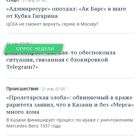
21 апр, 07:00
«Админресурс» опоздал: «Ак Барс» в шаге
от Кубка Гагарина
ЦСКА не сможет вернуть серию в Москву?
21 апр, 07:00
ОПРОС НЕДЕЛИ
Видеоопрос: «Вас как-то обеспокоила
ситуация, связанная с блокировкой
Telegram?»
Происшествия
21 апр, 07:00
«Пролетарская злоба»: обвиняемый в краже
Общество
раритета заявил, что в Казани и без «Мерса»
«Их нравы»: как кровавый османский
много лома
султан воевал, объявил сухой закон
— и надорвался
В Казани финиширует процесс по краже с уничтожением
Mercedes-Benz 1937 года
21 апр, 07:00