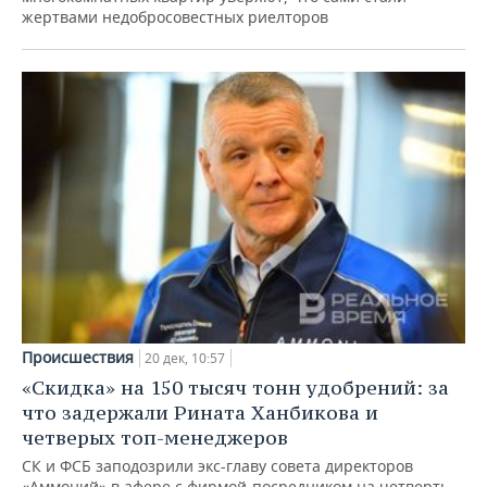
жертвами недобросовестных риелторов
Происшествия
20 дек, 10:57
«Скидка» на 150 тысяч тонн удобрений: за
что задержали Рината Ханбикова и
четверых топ-менеджеров
СК и ФСБ заподозрили экс-главу совета директоров
«Аммоний» в афере с фирмой-посредником на четверть