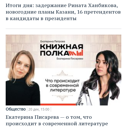
НЕФТЕХИМИЯ
Итоги дня: задержание Рината Ханбикова,
РОЗНИЧНАЯ ТОРГОВЛЯ
НОВОСТИ ТЕХНОЛОГИЙ
МЕРОПРИЯТИЯ
новогодние планы Казани, 16 претендентов
НЕФТЬ
в кандидаты в президенты
ТРАНСПОРТ
IT
НОВОСТИ МЕРОПРИЯТИЙ
СПОРТ
ОПК
УСЛУГИ
МЕДИА
ВЫЕЗДНАЯ РЕДАКЦИЯ
НОВОСТИ СПОРТА
ОБЩЕСТВО
ЭНЕРГЕТИКА
ТЕЛЕКОММУНИКАЦИИ
БИЗНЕС-БРАНЧИ
ФУТБОЛ
НОВОСТИ ОБЩЕСТВА
ФОТОГАЛЕРЕЯ
ONLINE-КОНФЕРЕНЦИИ
ХОККЕЙ
ВЛАСТЬ
СЮЖЕТЫ
ОТКРЫТАЯ ЛЕКЦИЯ
БАСКЕТБОЛ
ИНФРАСТРУКТУРА
СПРАВОЧНИК
ВОЛЕЙБОЛ
ИСТОРИЯ
СПИСОК ПЕРСОН
ПОЛНАЯ ВЕРСИЯ
КИБЕРСПОРТ
КУЛЬТУРА
СПИСОК КОМПАНИЙ
Общество
20 дек, 15:00
ФИГУРНОЕ КАТАНИЕ
МЕДИЦИНА
Екатерина Писарева — о том, что
происходит в современной литературе