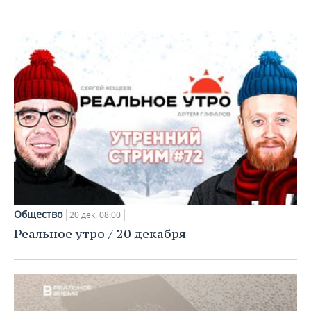
ВОДНЫЕ ВИДЫ СПОРТА
ОБРАЗОВАНИЕ
ХОККЕЙ С МЯЧОМ
ПРОИСШЕСТВИЯ
Общество
20 дек, 08:00
Реальное утро / 20 декабря