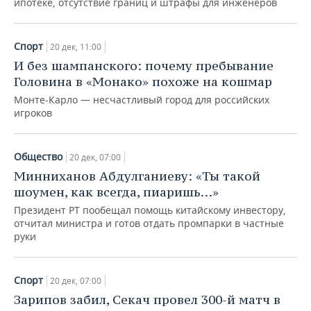
ипотеке, отсутствие границ и штрафы для инженеров
НЕФТЕХИМИЯ
РОЗНИЧНАЯ ТОРГОВЛЯ
НОВОСТИ ТЕХНОЛОГИЙ
МЕРОПРИЯТИЯ
НЕФТЬ
Спорт
20 дек, 11:00
ТРАНСПОРТ
IT
НОВОСТИ МЕРОПРИЯТИЙ
СПОРТ
И без шампанского: почему пребывание
ОПК
Головина в «Монако» похоже на кошмар
УСЛУГИ
МЕДИА
ВЫЕЗДНАЯ РЕДАКЦИЯ
НОВОСТИ СПОРТА
ОБЩЕСТВО
Монте-Карло — несчастливый город для российских
ЭНЕРГЕТИКА
игроков
ТЕЛЕКОММУНИКАЦИИ
БИЗНЕС-БРАНЧИ
ФУТБОЛ
НОВОСТИ ОБЩЕСТВА
ФОТОГАЛЕРЕЯ
ONLINE-КОНФЕРЕНЦИИ
ХОККЕЙ
ВЛАСТЬ
СЮЖЕТЫ
Общество
20 дек, 07:00
Минниханов Абдулганиеву: «Ты такой
ОТКРЫТАЯ ЛЕКЦИЯ
БАСКЕТБОЛ
ИНФРАСТРУКТУРА
СПРАВОЧНИК
шоумен, как всегда, пиаришь…»
Президент РТ пообещал помощь китайскому инвестору,
ВОЛЕЙБОЛ
ИСТОРИЯ
СПИСОК ПЕРСОН
ПОЛНАЯ ВЕРСИЯ
отчитал министра и готов отдать промпарки в частные
руки
КИБЕРСПОРТ
КУЛЬТУРА
СПИСОК КОМПАНИЙ
Спорт
ФИГУРНОЕ КАТАНИЕ
МЕДИЦИНА
20 дек, 07:00
Зарипов забил, Секач провел 300-й матч в