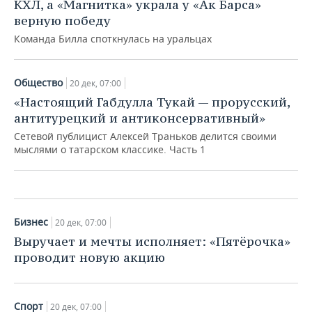
ВОДНЫЕ ВИДЫ СПОРТА
ОБРАЗОВАНИЕ
КХЛ, а «Магнитка» украла у «Ак Барса»
верную победу
ХОККЕЙ С МЯЧОМ
ПРОИСШЕСТВИЯ
Команда Билла споткнулась на уральцах
Общество
20 дек, 07:00
Недвижимость
«Настоящий Габдулла Тукай — прорусский,
Всем — респект! Эльвира Набиуллина
антитурецкий и антиконсервативный»
сделала «подарок» рынку долевого
строительства
Сетевой публицист Алексей Траньков делится своими
мыслями о татарском классике. Часть 1
20 дек, 07:00
Бизнес
20 дек, 07:00
Выручает и мечты исполняет: «Пятёрочка»
проводит новую акцию
Спорт
20 дек, 07:00