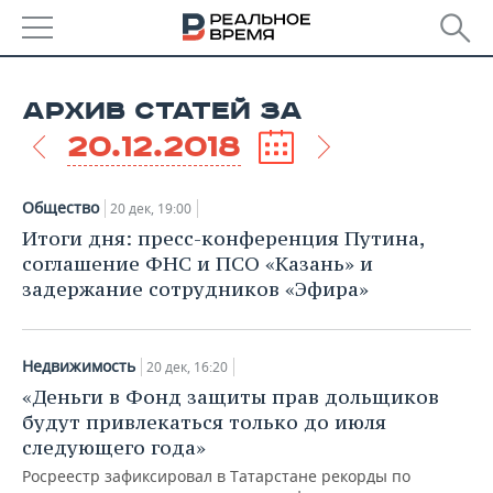
РЕГИОНЫ
АРХИВ СТАТЕЙ ЗА
БАШКОРТОСТАН
НОВОСТИ
20.12.2018
ТАТАРСТАН
АНАЛИТИКА
Общество
20 дек, 19:00
УДМУРТИЯ
НОВОСТИ АНАЛИТИКИ
ЭКОНОМИКА
Итоги дня: пресс-конференция Путина,
соглашение ФНС и ПСО «Казань» и
ДЕКЛАРАЦИИ О ДОХОДАХ
НОВОСТИ ЭКОНОМИКИ
ПРОМЫШЛЕННОСТЬ
задержание сотрудников «Эфира»
КОРОЛИ ГОСЗАКАЗА ПФО
ФИНАНСЫ
НОВОСТИ
НЕДВИЖИМОСТЬ
ПРОМЫШЛЕННОСТИ
Недвижимость
20 дек, 16:20
ВУЗЫ ТАТАРСТАНА
БАНКИ
НОВОСТИ НЕДВИЖИМОСТИ
АВТО
«Деньги в Фонд защиты прав дольщиков
АГРОПРОМ
будут привлекаться только до июля
КОМУ ПРИНАДЛЕЖАТ
БЮДЖЕТ
НОВОСТИ АВТО
БИЗНЕС
следующего года»
ТОРГОВЫЕ ЦЕНТРЫ
МАШИНОСТРОЕНИЕ
ТАТАРСТАНА
Росреестр зафиксировал в Татарстане рекорды по
ИНВЕСТИЦИИ
НОВОСТИ БИЗНЕСА
ТЕХНОЛОГИИ