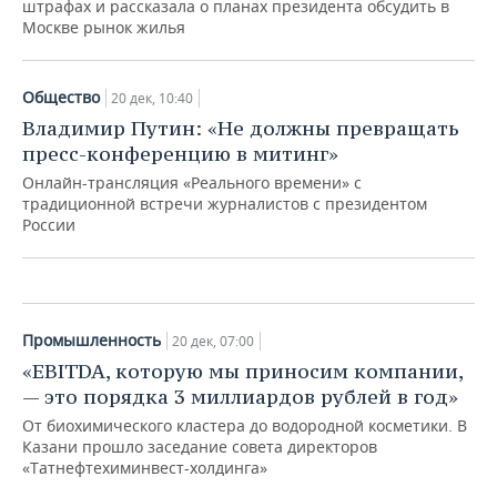
штрафах и рассказала о планах президента обсудить в
Москве рынок жилья
Общество
20 дек, 10:40
Общество
Владимир Путин: «Не должны превращать
пресс-конференцию в митинг»
Огузский мир: вторжение турок в
Армению, трудная судьба Романа
Онлайн-трансляция «Реального времени» с
Диогена и «Великая туретчина»
традиционной встречи журналистов с президентом
России
20 дек, 07:00
Промышленность
20 дек, 07:00
«EBITDA, которую мы приносим компании,
— это порядка 3 миллиардов рублей в год»
От биохимического кластера до водородной косметики. В
Казани прошло заседание совета директоров
«Татнефтехиминвест-холдинга»