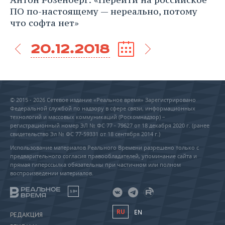
ПО по-настоящему — нереально, потому
что софта нет»
20.12.2018
© 2015 - 2026 Сетевое издание «Реальное время» Зарегистрировано
Федеральной службой по надзору в сфере связи, информационных
технологий и массовых коммуникаций (Роскомнадзор) –
регистрационный номер ЭЛ № ФС 77 - 79627 от 18 декабря 2020 г. (ранее
свидетельство Эл № ФС 77-59331 от 18 сентября 2014 г.)
Использование материалов Реального Времени разрешено только с
предварительного согласия правообладателей, упоминание сайта и
прямая гиперссылка обязательны при частичном или полном
воспроизведении материалов.
18+
RU
EN
РЕДАКЦИЯ