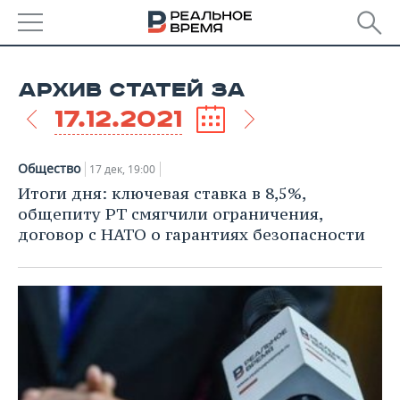
РЕГИОНЫ
АРХИВ СТАТЕЙ ЗА
БАШКОРТОСТАН
НОВОСТИ
17.12.2021
ТАТАРСТАН
АНАЛИТИКА
Общество
17 дек, 19:00
УДМУРТИЯ
НОВОСТИ АНАЛИТИКИ
ЭКОНОМИКА
Итоги дня: ключевая ставка в 8,5%,
общепиту РТ смягчили ограничения,
ДЕКЛАРАЦИИ О ДОХОДАХ
НОВОСТИ ЭКОНОМИКИ
ПРОМЫШЛЕННОСТЬ
договор с НАТО о гарантиях безопасности
КОРОЛИ ГОСЗАКАЗА ПФО
ФИНАНСЫ
НОВОСТИ
НЕДВИЖИМОСТЬ
ПРОМЫШЛЕННОСТИ
ВУЗЫ ТАТАРСТАНА
БАНКИ
НОВОСТИ НЕДВИЖИМОСТИ
АВТО
АГРОПРОМ
КОМУ ПРИНАДЛЕЖАТ
БЮДЖЕТ
НОВОСТИ АВТО
БИЗНЕС
ТОРГОВЫЕ ЦЕНТРЫ
МАШИНОСТРОЕНИЕ
ТАТАРСТАНА
ИНВЕСТИЦИИ
НОВОСТИ БИЗНЕСА
ТЕХНОЛОГИИ