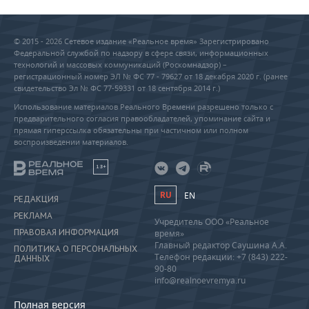
© 2015 - 2026 Сетевое издание «Реальное время» Зарегистрировано
Федеральной службой по надзору в сфере связи, информационных
технологий и массовых коммуникаций (Роскомнадзор) –
регистрационный номер ЭЛ № ФС 77 - 79627 от 18 декабря 2020 г. (ранее
свидетельство Эл № ФС 77-59331 от 18 сентября 2014 г.)
Использование материалов Реального Времени разрешено только с
предварительного согласия правообладателей, упоминание сайта и
прямая гиперссылка обязательны при частичном или полном
воспроизведении материалов.
18+
RU
EN
РЕДАКЦИЯ
РЕКЛАМА
Учредитель ООО «Реальное
ПРАВОВАЯ ИНФОРМАЦИЯ
время»
Главный редактор Саушина А.А.
ПОЛИТИКА О ПЕРСОНАЛЬНЫХ
Телефон редакции: +7 (843) 222-
ДАННЫХ
90-80
info@realnoevremya.ru
Полная версия