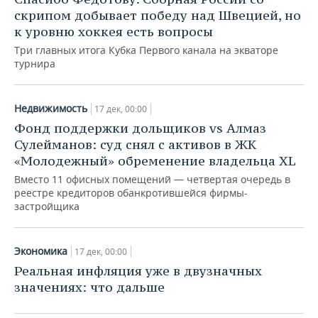
ВОДНЫЕ ВИДЫ СПОРТА
ОБРАЗОВАНИЕ
скрипом добывает победу над Швецией, но
к уровню хоккея есть вопросы
ХОККЕЙ С МЯЧОМ
ПРОИСШЕСТВИЯ
Три главных итога Кубка Первого канала на экваторе
турнира
Недвижимость
17 дек, 00:00
Фонд поддержки дольщиков vs Алмаз
Сулейманов: суд снял с активов в ЖК
«Молодежный» обременение владельца XL
Вместо 11 офисных помещений — четвертая очередь в
реестре кредиторов обанкротившейся фирмы-
застройщика
Экономика
17 дек, 00:00
Реальная инфляция уже в двузначных
значениях: что дальше