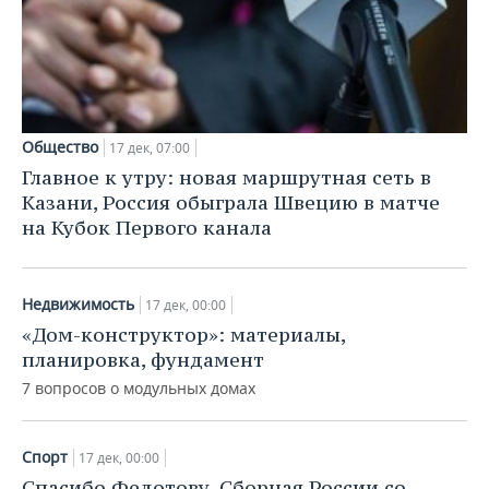
НЕФТЕХИМИЯ
РОЗНИЧНАЯ ТОРГОВЛЯ
НОВОСТИ ТЕХНОЛОГИЙ
МЕРОПРИЯТИЯ
НЕФТЬ
ТРАНСПОРТ
IT
НОВОСТИ МЕРОПРИЯТИЙ
СПОРТ
ОПК
УСЛУГИ
МЕДИА
ВЫЕЗДНАЯ РЕДАКЦИЯ
НОВОСТИ СПОРТА
ОБЩЕСТВО
Общество
17 дек, 07:00
ЭНЕРГЕТИКА
Главное к утру: новая маршрутная сеть в
ТЕЛЕКОММУНИКАЦИИ
БИЗНЕС-БРАНЧИ
ФУТБОЛ
НОВОСТИ ОБЩЕСТВА
ФОТОГАЛЕРЕЯ
Казани, Россия обыграла Швецию в матче
на Кубок Первого канала
ONLINE-КОНФЕРЕНЦИИ
ХОККЕЙ
ВЛАСТЬ
СЮЖЕТЫ
ОТКРЫТАЯ ЛЕКЦИЯ
БАСКЕТБОЛ
ИНФРАСТРУКТУРА
СПРАВОЧНИК
Недвижимость
17 дек, 00:00
«Дом-конструктор»: материалы,
ВОЛЕЙБОЛ
ИСТОРИЯ
СПИСОК ПЕРСОН
ПОЛНАЯ ВЕРСИЯ
планировка, фундамент
7 вопросов о модульных домах
КИБЕРСПОРТ
КУЛЬТУРА
СПИСОК КОМПАНИЙ
ФИГУРНОЕ КАТАНИЕ
МЕДИЦИНА
Спорт
17 дек, 00:00
Спасибо Федотову. Сборная России со