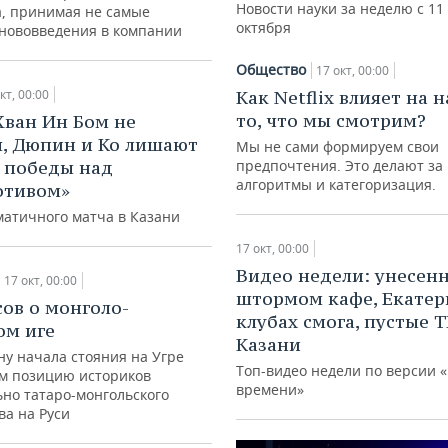
Новости науки за неделю с 11
а, принимая не самые
октября
нововведения в компании
Общество
17 окт, 00:00
Как Netflix влияет на н
кт, 00:00
то, что мы смотрим?
Хван Ин Бом не
я, Дюпин и Ко лишают
Мы не сами формируем свои
предпочтения. Это делают за
 победы над
алгоритмы и категоризация.
отивом»
матичного матча в Казани
17 окт, 00:00
Видео недели: унесен
17 окт, 00:00
штормом кафе, Екатер
сов о монголо-
клубах смога, пустые Т
ом иге
Казани
ну начала стояния на Угре
Топ-видео недели по версии 
м позицию историков
времени»
ьно татаро-монгольского
ва на Руси