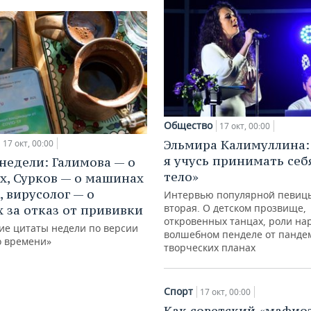
Общество
17 окт, 00:00
Эльмира Калимуллина:
17 окт, 00:00
я учусь принимать себ
недели: Галимова — о
тело»
х, Сурков — о машинах
, вирусолог — о
Интервью популярной певиц
вторая. О детском прозвище,
 за отказ от прививки
откровенных танцах, роли на
ие цитаты недели по версии
волшебном пенделе от панде
о времени»
творческих планах
Спорт
17 окт, 00:00
Как советский «мафио