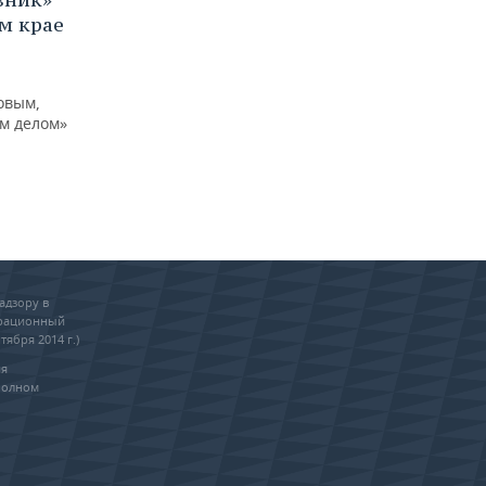
м крае
овым,
м делом»
адзору в
трационный
тября 2014 г.)
ия
полном