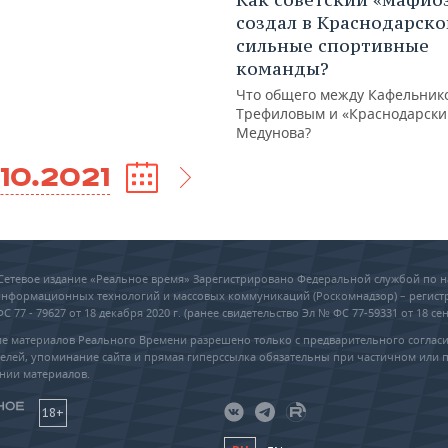
создал в Краснодарско
сильные спортивные
команды?
Что общего между Кафельник
Трефиловым и «Краснодарски
Медунова?
.10.2021
6 Сетевое издание «Реальное время» Зарегистрировано Федеральной службой по н
 информационных технологий и массовых коммуникаций (Роскомнадзор) – регис
 77 - 79627 от 18 декабря 2020 г. (ранее свидетельство Эл № ФС 77-59331 от 18 сен
е материалов Реального Времени разрешено только с предварительного соглас
елей, упоминание сайта и прямая гиперссылка обязательны при частичном или 
нии материалов.
18+