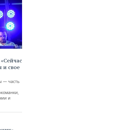
 «Сейчас
я и свое
ы — часть
ркоманки,
мии и
зник»