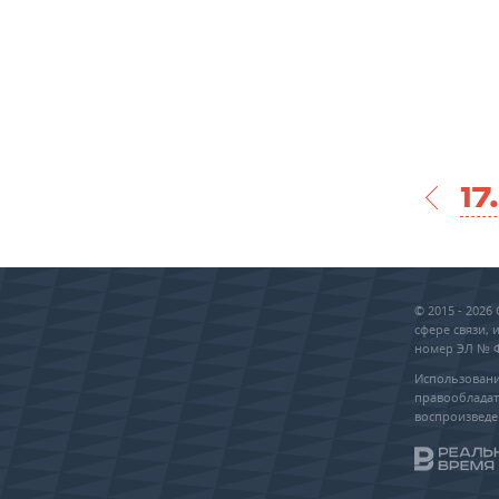
17
© 2015 - 202
сфере связи,
номер ЭЛ № ФС
Использовани
правообладат
воспроизведе