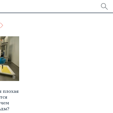
я плохая
тся
 чем
ьды?