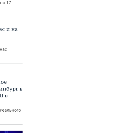
 по 17
ас и на
 нас
ное
инбург в
Ц в
«Реального