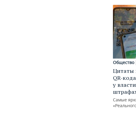
ВОДНЫЕ ВИДЫ СПОРТА
ОБРАЗОВАНИЕ
ХОККЕЙ С МЯЧОМ
ПРОИСШЕСТВИЯ
Общество
Цитаты 
QR-кода
у власти
штрафах
Самые ярк
«Реальног