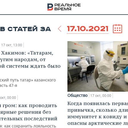
17.10.2021
В СТАТЕЙ ЗА
17 окт, 13:00
 Хакимов: «Татарам,
ругим народам, от
ой системы ждать было
кий путь татар» казанского
асть 47-я
Общество
17 окт, 00:00
окт, 00:00
Когда появилась перва
л гром: как проводить
привычка, сколько дли
ярные решения без
НА
иммунитет к ковиду и
тельных последствий
опасны арктические л
: как сохранить лояльность