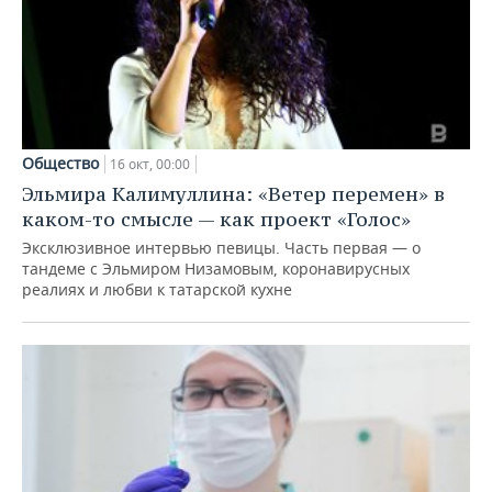
ВОДНЫЕ ВИДЫ СПОРТА
ОБРАЗОВАНИЕ
ХОККЕЙ С МЯЧОМ
ПРОИСШЕСТВИЯ
Общество
16 окт, 00:00
Эльмира Калимуллина: «Ветер перемен» в
каком-то смысле — как проект «Голос»
Эксклюзивное интервью певицы. Часть первая — о
тандеме с Эльмиром Низамовым, коронавирусных
реалиях и любви к татарской кухне