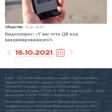
Общество
16 окт, 00:00
Видеоопрос: «У вас есть QR-код
вакцинированного?»
16.10.2021
© 2015 - 2026 Сетевое издание «Реальное время» Зарегистрировано
Федеральной службой по надзору в сфере связи, информационных
технологий и массовых коммуникаций (Роскомнадзор) –
регистрационный номер ЭЛ № ФС 77 - 79627 от 18 декабря 2020 г. (ранее
свидетельство Эл № ФС 77-59331 от 18 сентября 2014 г.)
Использование материалов Реального Времени разрешено только с
предварительного согласия правообладателей, упоминание сайта и
прямая гиперссылка обязательны при частичном или полном