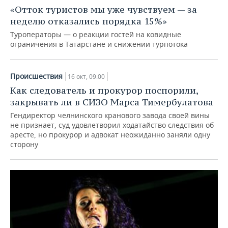
НЕФТЕХИМИЯ
«Отток туристов мы уже чувствуем — за
РОЗНИЧНАЯ ТОРГОВЛЯ
НОВОСТИ ТЕХНОЛОГИЙ
МЕРОПРИЯТИЯ
неделю отказались порядка 15%»
НЕФТЬ
Туроператоры — о реакции гостей на ковидные
ТРАНСПОРТ
IT
НОВОСТИ МЕРОПРИЯТИЙ
СПОРТ
ограничения в Татарстане и снижении турпотока
ОПК
УСЛУГИ
МЕДИА
ВЫЕЗДНАЯ РЕДАКЦИЯ
НОВОСТИ СПОРТА
ОБЩЕСТВО
ЭНЕРГЕТИКА
Происшествия
16 окт, 09:00
ТЕЛЕКОММУНИКАЦИИ
БИЗНЕС-БРАНЧИ
ФУТБОЛ
НОВОСТИ ОБЩЕСТВА
ФОТОГАЛЕРЕЯ
Как следователь и прокурор поспорили,
закрывать ли в СИЗО Марса Тимербулатова
ONLINE-КОНФЕРЕНЦИИ
ХОККЕЙ
ВЛАСТЬ
СЮЖЕТЫ
Гендиректор челнинского кранового завода своей вины
не признает, суд удовлетворил ходатайство следствия об
аресте, но прокурор и адвокат неожиданно заняли одну
ОТКРЫТАЯ ЛЕКЦИЯ
БАСКЕТБОЛ
ИНФРАСТРУКТУРА
СПРАВОЧНИК
сторону
ВОЛЕЙБОЛ
ИСТОРИЯ
СПИСОК ПЕРСОН
ПОЛНАЯ ВЕРСИЯ
КИБЕРСПОРТ
КУЛЬТУРА
СПИСОК КОМПАНИЙ
ФИГУРНОЕ КАТАНИЕ
МЕДИЦИНА