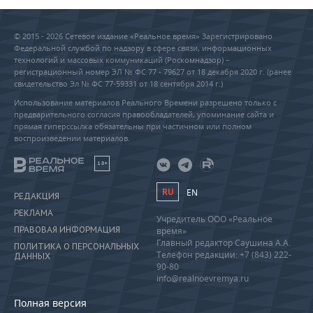
© 2015 - 2026 Сетевое издание «Реальное время» Зарегистрировано
Федеральной службой по надзору в сфере связи, информационных
технологий и массовых коммуникаций (Роскомнадзор) –
регистрационный номер ЭЛ № ФС 77 - 79627 от 18 декабря 2020 г. (ранее
свидетельство Эл № ФС 77-59331 от 18 сентября 2014 г.)
Использование материалов Реального Времени разрешено только с
предварительного согласия правообладателей, упоминание сайта и
прямая гиперссылка обязательны при частичном или полном
воспроизведении материалов.
18+
RU
EN
РЕДАКЦИЯ
РЕКЛАМА
Учредитель ООО «Реальное
ПРАВОВАЯ ИНФОРМАЦИЯ
время»
Главный редактор Саушина А.А.
ПОЛИТИКА О ПЕРСОНАЛЬНЫХ
Телефон редакции: +7 (843) 222-
ДАННЫХ
90-80
info@realnoevremya.ru
Полная версия