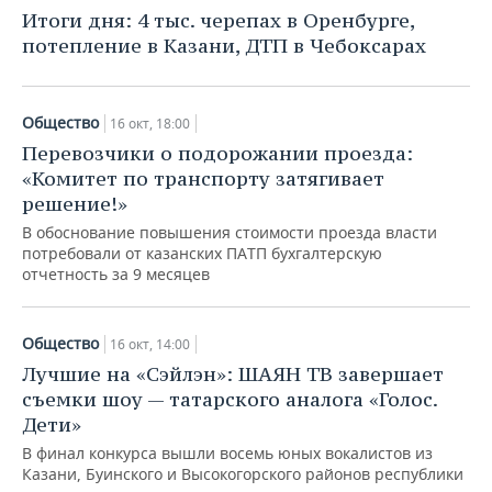
НЕФТЕХИМИЯ
Итоги дня: 4 тыс. черепах в Оренбурге,
РОЗНИЧНАЯ ТОРГОВЛЯ
НОВОСТИ ТЕХНОЛОГИЙ
МЕРОПРИЯТИЯ
потепление в Казани, ДТП в Чебоксарах
НЕФТЬ
ТРАНСПОРТ
IT
НОВОСТИ МЕРОПРИЯТИЙ
СПОРТ
ОПК
Общество
16 окт, 18:00
УСЛУГИ
МЕДИА
ВЫЕЗДНАЯ РЕДАКЦИЯ
НОВОСТИ СПОРТА
ОБЩЕСТВО
Перевозчики о подорожании проезда:
ЭНЕРГЕТИКА
«Комитет по транспорту затягивает
ТЕЛЕКОММУНИКАЦИИ
БИЗНЕС-БРАНЧИ
ФУТБОЛ
НОВОСТИ ОБЩЕСТВА
ФОТОГАЛЕРЕЯ
решение!»
В обоснование повышения стоимости проезда власти
ONLINE-КОНФЕРЕНЦИИ
ХОККЕЙ
ВЛАСТЬ
СЮЖЕТЫ
потребовали от казанских ПАТП бухгалтерскую
отчетность за 9 месяцев
ОТКРЫТАЯ ЛЕКЦИЯ
БАСКЕТБОЛ
ИНФРАСТРУКТУРА
СПРАВОЧНИК
ВОЛЕЙБОЛ
ИСТОРИЯ
СПИСОК ПЕРСОН
Общество
ПОЛНАЯ ВЕРСИЯ
16 окт, 14:00
Лучшие на «Сэйлэн»: ШАЯН ТВ завершает
КИБЕРСПОРТ
КУЛЬТУРА
СПИСОК КОМПАНИЙ
съемки шоу — татарского аналога «Голос.
Дети»
ФИГУРНОЕ КАТАНИЕ
МЕДИЦИНА
В финал конкурса вышли восемь юных вокалистов из
Казани, Буинского и Высокогорского районов республики