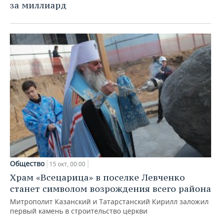
ВОДНЫЕ ВИДЫ СПОРТА
ОБРАЗОВАНИЕ
за миллиард
ХОККЕЙ С МЯЧОМ
ПРОИСШЕСТВИЯ
Общество
15 окт, 00:00
Храм «Всецарица» в поселке Левченко
станет символом возрождения всего района
Митрополит Казанский и Татарстанский Кирилл заложил
первый камень в строительство церкви