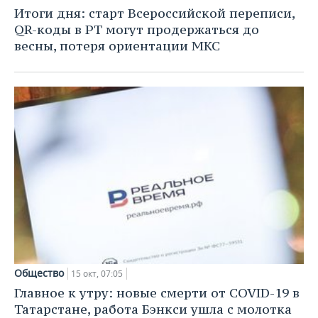
НЕФТЕХИМИЯ
Итоги дня: старт Всероссийской переписи,
РОЗНИЧНАЯ ТОРГОВЛЯ
НОВОСТИ ТЕХНОЛОГИЙ
МЕРОПРИЯТИЯ
QR-коды в РТ могут продержаться до
НЕФТЬ
весны, потеря ориентации МКС
ТРАНСПОРТ
IT
НОВОСТИ МЕРОПРИЯТИЙ
СПОРТ
ОПК
УСЛУГИ
МЕДИА
ВЫЕЗДНАЯ РЕДАКЦИЯ
НОВОСТИ СПОРТА
ОБЩЕСТВО
ЭНЕРГЕТИКА
ТЕЛЕКОММУНИКАЦИИ
БИЗНЕС-БРАНЧИ
ФУТБОЛ
НОВОСТИ ОБЩЕСТВА
ФОТОГАЛЕРЕЯ
ONLINE-КОНФЕРЕНЦИИ
ХОККЕЙ
ВЛАСТЬ
СЮЖЕТЫ
ОТКРЫТАЯ ЛЕКЦИЯ
БАСКЕТБОЛ
ИНФРАСТРУКТУРА
СПРАВОЧНИК
ВОЛЕЙБОЛ
ИСТОРИЯ
СПИСОК ПЕРСОН
ПОЛНАЯ ВЕРСИЯ
КИБЕРСПОРТ
КУЛЬТУРА
СПИСОК КОМПАНИЙ
Общество
15 окт, 07:05
ФИГУРНОЕ КАТАНИЕ
МЕДИЦИНА
Главное к утру: новые смерти от COVID-19 в
Татарстане, работа Бэнкси ушла с молотка