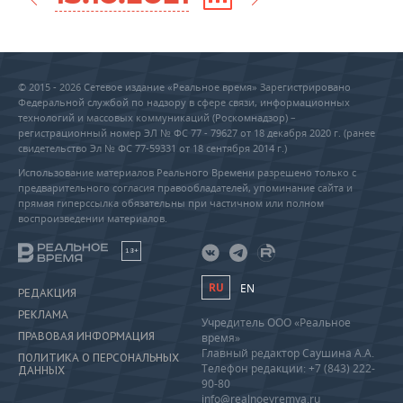
© 2015 - 2026 Сетевое издание «Реальное время» Зарегистрировано
Федеральной службой по надзору в сфере связи, информационных
технологий и массовых коммуникаций (Роскомнадзор) –
регистрационный номер ЭЛ № ФС 77 - 79627 от 18 декабря 2020 г. (ранее
свидетельство Эл № ФС 77-59331 от 18 сентября 2014 г.)
Использование материалов Реального Времени разрешено только с
предварительного согласия правообладателей, упоминание сайта и
прямая гиперссылка обязательны при частичном или полном
воспроизведении материалов.
18+
RU
EN
РЕДАКЦИЯ
РЕКЛАМА
Учредитель ООО «Реальное
ПРАВОВАЯ ИНФОРМАЦИЯ
время»
Главный редактор Саушина А.А.
ПОЛИТИКА О ПЕРСОНАЛЬНЫХ
Телефон редакции: +7 (843) 222-
ДАННЫХ
90-80
info@realnoevremya.ru