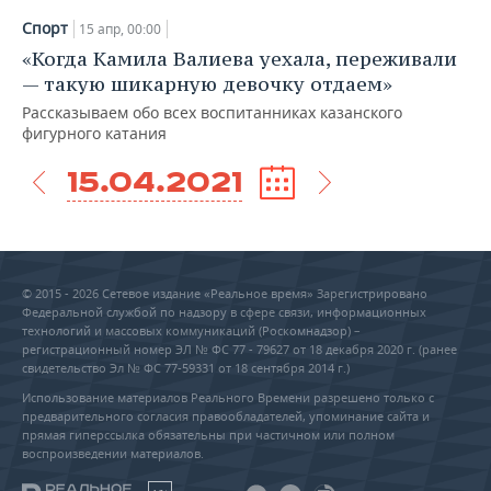
Спорт
15 апр, 00:00
«Когда Камила Валиева уехала, переживали
— такую шикарную девочку отдаем»
Рассказываем обо всех воспитанниках казанского
фигурного катания
15.04.2021
© 2015 - 2026 Сетевое издание «Реальное время» Зарегистрировано
Федеральной службой по надзору в сфере связи, информационных
технологий и массовых коммуникаций (Роскомнадзор) –
регистрационный номер ЭЛ № ФС 77 - 79627 от 18 декабря 2020 г. (ранее
свидетельство Эл № ФС 77-59331 от 18 сентября 2014 г.)
Использование материалов Реального Времени разрешено только с
предварительного согласия правообладателей, упоминание сайта и
прямая гиперссылка обязательны при частичном или полном
воспроизведении материалов.