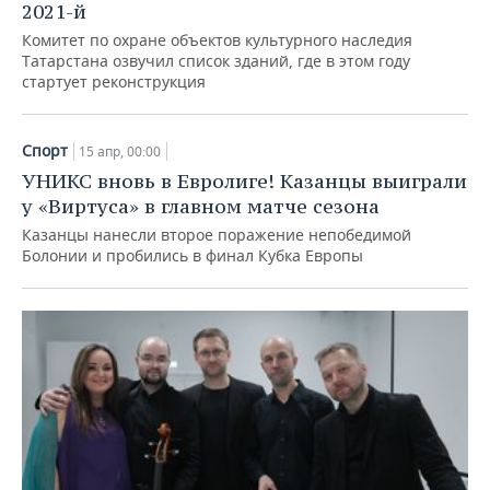
ВОДНЫЕ ВИДЫ СПОРТА
ОБРАЗОВАНИЕ
2021-й
Комитет по охране объектов культурного наследия
ХОККЕЙ С МЯЧОМ
ПРОИСШЕСТВИЯ
Татарстана озвучил список зданий, где в этом году
стартует реконструкция
Спорт
15 апр, 00:00
УНИКС вновь в Евролиге! Казанцы выиграли
у «Виртуса» в главном матче сезона
Казанцы нанесли второе поражение непобедимой
Болонии и пробились в финал Кубка Европы