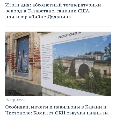
НЕФТЕХИМИЯ
Итоги дня: абсолютный температурный
РОЗНИЧНАЯ ТОРГОВЛЯ
НОВОСТИ ТЕХНОЛОГИЙ
МЕРОПРИЯТИЯ
рекорд в Татарстане, санкции США,
НЕФТЬ
приговор убийце Деданина
ТРАНСПОРТ
IT
НОВОСТИ МЕРОПРИЯТИЙ
СПОРТ
ОПК
УСЛУГИ
МЕДИА
ВЫЕЗДНАЯ РЕДАКЦИЯ
НОВОСТИ СПОРТА
ОБЩЕСТВО
ЭНЕРГЕТИКА
ТЕЛЕКОММУНИКАЦИИ
БИЗНЕС-БРАНЧИ
ФУТБОЛ
НОВОСТИ ОБЩЕСТВА
ФОТОГАЛЕРЕЯ
ONLINE-КОНФЕРЕНЦИИ
ХОККЕЙ
ВЛАСТЬ
СЮЖЕТЫ
ОТКРЫТАЯ ЛЕКЦИЯ
БАСКЕТБОЛ
ИНФРАСТРУКТУРА
СПРАВОЧНИК
ВОЛЕЙБОЛ
ИСТОРИЯ
СПИСОК ПЕРСОН
ПОЛНАЯ ВЕРСИЯ
КИБЕРСПОРТ
КУЛЬТУРА
СПИСОК КОМПАНИЙ
15 апр, 16:20
ФИГУРНОЕ КАТАНИЕ
МЕДИЦИНА
Особняки, мечети и павильоны в Казани и
Чистополе: Комитет ОКН озвучил планы на