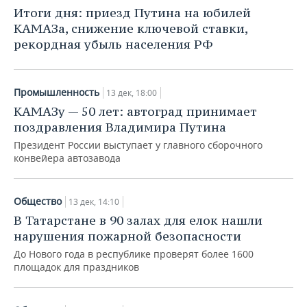
НЕФТЕХИМИЯ
Итоги дня: приезд Путина на юбилей
РОЗНИЧНАЯ ТОРГОВЛЯ
НОВОСТИ ТЕХНОЛОГИЙ
МЕРОПРИЯТИЯ
КАМАЗа, снижение ключевой ставки,
НЕФТЬ
рекордная убыль населения РФ
ТРАНСПОРТ
IT
НОВОСТИ МЕРОПРИЯТИЙ
СПОРТ
ОПК
УСЛУГИ
МЕДИА
ВЫЕЗДНАЯ РЕДАКЦИЯ
НОВОСТИ СПОРТА
ОБЩЕСТВО
Промышленность
13 дек, 18:00
ЭНЕРГЕТИКА
КАМАЗу — 50 лет: автоград принимает
ТЕЛЕКОММУНИКАЦИИ
БИЗНЕС-БРАНЧИ
ФУТБОЛ
НОВОСТИ ОБЩЕСТВА
ФОТОГАЛЕРЕЯ
поздравления Владимира Путина
Президент России выступает у главного сборочного
ONLINE-КОНФЕРЕНЦИИ
ХОККЕЙ
ВЛАСТЬ
СЮЖЕТЫ
конвейера автозавода
ОТКРЫТАЯ ЛЕКЦИЯ
БАСКЕТБОЛ
ИНФРАСТРУКТУРА
СПРАВОЧНИК
Общество
13 дек, 14:10
ВОЛЕЙБОЛ
ИСТОРИЯ
СПИСОК ПЕРСОН
ПОЛНАЯ ВЕРСИЯ
В Татарстане в 90 залах для елок нашли
нарушения пожарной безопасности
КИБЕРСПОРТ
КУЛЬТУРА
СПИСОК КОМПАНИЙ
До Нового года в республике проверят более 1600
площадок для праздников
ФИГУРНОЕ КАТАНИЕ
МЕДИЦИНА