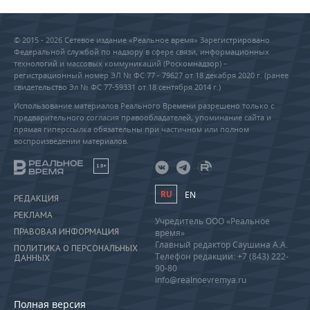
© 2015 - 2026 Сетевое издание «Реальное время» Зарегистрировано
Федеральной службой по надзору в сфере связи, информационных
технологий и массовых коммуникаций (Роскомнадзор) –
регистрационный номер ЭЛ № ФС 77 - 79627 от 18 декабря 2020 г. (ранее
свидетельство Эл № ФС 77-59331 от 18 сентября 2014 г.)
Использование материалов Реального Времени разрешено только с
предварительного согласия правообладателей, упоминание сайта и
прямая гиперссылка обязательны при частичном или полном
воспроизведении материалов.
18+
RU
EN
РЕДАКЦИЯ
РЕКЛАМА
Учредитель ООО «Реальное
ПРАВОВАЯ ИНФОРМАЦИЯ
время»
Главный редактор Саушина А.А.
ПОЛИТИКА О ПЕРСОНАЛЬНЫХ
Телефон редакции: +7 (843) 222-
ДАННЫХ
90-80
info@realnoevremya.ru
Полная версия