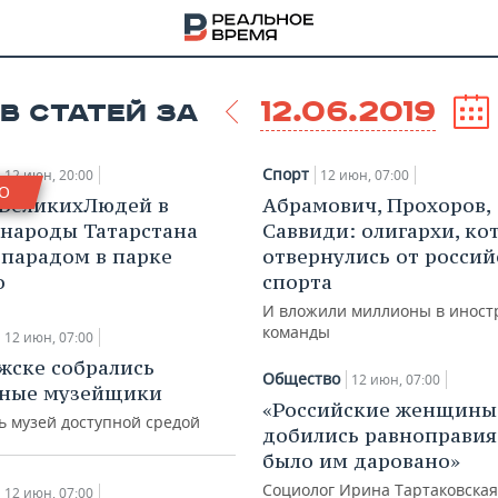
12.06.2019
В СТАТЕЙ ЗА
Спорт
12 июн, 20:00
12 июн, 07:00
О
ВеликихЛюдей в
Абрамович, Прохоров,
 народы Татарстана
Саввиди: олигархи, ко
парадом в парке
отвернулись от россий
о
спорта
И вложили миллионы в инос
команды
12 июн, 07:00
жске собрались
Общество
12 июн, 07:00
вные музейщики
«Российские женщины
ь музей доступной средой
добились равноправия
НА
было им даровано»
Социолог Ирина Тартаковская
12 июн, 07:00