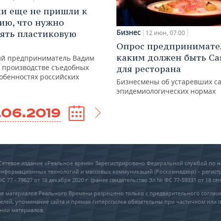
ии еще не пришли к
ию, что нужно
Бизнес
ять пластиковую
12 июн, 07:00
Опрос предпринимате
каким должен быть С
й предприниматель Вадим
о производстве съедобных
для ресторана
собенностях российских
Бизнесмены об устаревших с
эпидемиологических нормах
.06.2019
6 Сетевое издание «Реальное время» Зарегистрировано Федеральной службой по н
 информационных технологий и массовых коммуникаций (Роскомнадзор) – регис
 77 - 79627 от 18 декабря 2020 г. (ранее свидетельство Эл № ФС 77-59331 от 18 сен
е материалов Реального Времени разрешено только с предварительного соглас
елей, упоминание сайта и прямая гиперссылка обязательны при частичном или 
нии материалов.