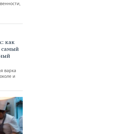
венности,
х: как
ь самый
нный
ая варка
околе и