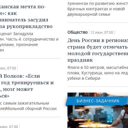
тренингах по развитию женст
анская мечта по-
брачных контрактах и новой
и»: как
двухкарьерной семье
ниматель засудил
за рукоприкладство
Общество
12 июн, 07:00
еценат Загидулла
. Часть 4: сотрудничество и
День России в региона
муллами, признание
страна будет отмечат
ан
молодой государстве
праздник
Флаги в 50 метров, масштабн
июн, 07:00
плова, Кустурица, кино на лед
 Волков: «Если
узбеки в Сибири
 год тренируешься и
, мозг может
ься»
БИЗНЕС-ЗАДАЧНИК
с самым зажигательным
олейбольной сборной России
 июн, 07:00