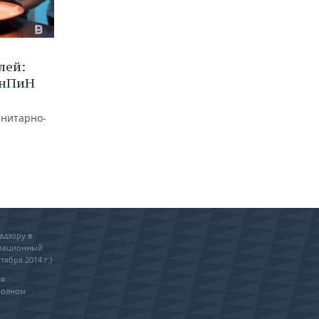
лей:
анПиН
анитарно-
адзору в
трационный
тября 2014 г.)
ия
полном