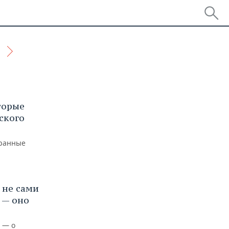
торые
ского
транные
 не сами
 — оно
 — о