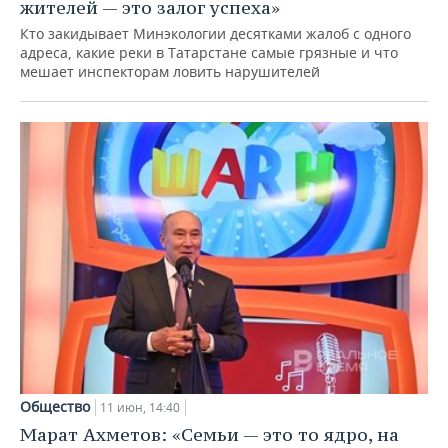
ВОДНЫЕ ВИДЫ СПОРТА
ОБРАЗОВАНИЕ
жителей — это залог успеха»
Кто закидывает Минэкологии десятками жалоб с одного
ХОККЕЙ С МЯЧОМ
ПРОИСШЕСТВИЯ
адреса, какие реки в Татарстане самые грязные и что
мешает инспекторам ловить нарушителей
Общество
11 июн, 14:40
Марат Ахметов: «Семьи — это то ядро, на