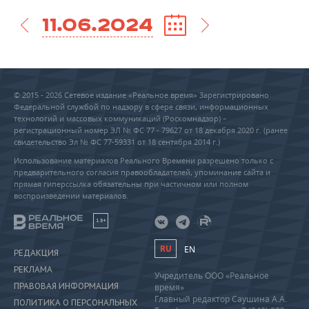
11.06.2024
© 2015 - 2026 Сетевое издание «Реальное время» Зарегистрировано
Федеральной службой по надзору в сфере связи, информационных
технологий и массовых коммуникаций (Роскомнадзор) –
регистрационный номер ЭЛ № ФС 77 - 79627 от 18 декабря 2020 г. (ранее
свидетельство Эл № ФС 77-59331 от 18 сентября 2014 г.)
Использование материалов Реального Времени разрешено только с
предварительного согласия правообладателей, упоминание сайта и
прямая гиперссылка обязательны при частичном или полном
воспроизведении материалов.
18+
RU
EN
РЕДАКЦИЯ
РЕКЛАМА
Учредитель ООО «Реальное
ПРАВОВАЯ ИНФОРМАЦИЯ
время»
Главный редактор Саушина А.А.
ПОЛИТИКА О ПЕРСОНАЛЬНЫХ