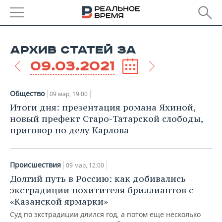
РЕГИОНЫ
АРХИВ СТАТЕЙ ЗА
БАШКОРТОСТАН
НОВОСТИ
09.03.2021
ТАТАРСТАН
АНАЛИТИКА
Общество
09 мар, 19:00
УДМУРТИЯ
НОВОСТИ АНАЛИТИКИ
ЭКОНОМИКА
Итоги дня: презентация романа Яхиной,
новый префект Старо-Татарской слободы,
ДЕКЛАРАЦИИ О ДОХОДАХ
НОВОСТИ ЭКОНОМИКИ
ПРОМЫШЛЕННОСТЬ
приговор по делу Карлова
КОРОЛИ ГОСЗАКАЗА ПФО
ФИНАНСЫ
НОВОСТИ
НЕДВИЖИМОСТЬ
ПРОМЫШЛЕННОСТИ
Происшествия
09 мар, 12:00
ВУЗЫ ТАТАРСТАНА
БАНКИ
НОВОСТИ НЕДВИЖИМОСТИ
АВТО
Долгий путь в Россию: как добивались
АГРОПРОМ
экстрадиции похитителя бриллиантов с
КОМУ ПРИНАДЛЕЖАТ
БЮДЖЕТ
НОВОСТИ АВТО
БИЗНЕС
«Казанской ярмарки»
ТОРГОВЫЕ ЦЕНТРЫ
МАШИНОСТРОЕНИЕ
ТАТАРСТАНА
Суд по экстрадиции длился год, а потом еще несколько
ИНВЕСТИЦИИ
НОВОСТИ БИЗНЕСА
ТЕХНОЛОГИИ