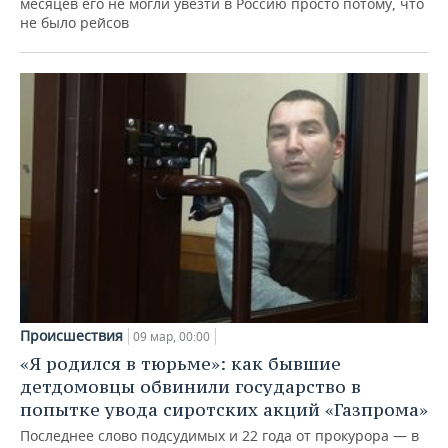
месяцев его не могли увезти в Россию просто потому, что
НЕФТЕХИМИЯ
не было рейсов
РОЗНИЧНАЯ ТОРГОВЛЯ
НОВОСТИ ТЕХНОЛОГИЙ
МЕРОПРИЯТИЯ
НЕФТЬ
ТРАНСПОРТ
IT
НОВОСТИ МЕРОПРИЯТИЙ
СПОРТ
ОПК
УСЛУГИ
МЕДИА
ВЫЕЗДНАЯ РЕДАКЦИЯ
НОВОСТИ СПОРТА
ОБЩЕСТВО
ЭНЕРГЕТИКА
ТЕЛЕКОММУНИКАЦИИ
БИЗНЕС-БРАНЧИ
ФУТБОЛ
НОВОСТИ ОБЩЕСТВА
ФОТОГАЛЕРЕЯ
ONLINE-КОНФЕРЕНЦИИ
ХОККЕЙ
ВЛАСТЬ
СЮЖЕТЫ
ОТКРЫТАЯ ЛЕКЦИЯ
БАСКЕТБОЛ
ИНФРАСТРУКТУРА
СПРАВОЧНИК
ВОЛЕЙБОЛ
ИСТОРИЯ
СПИСОК ПЕРСОН
ПОЛНАЯ ВЕРСИЯ
Происшествия
09 мар, 00:00
КИБЕРСПОРТ
КУЛЬТУРА
СПИСОК КОМПАНИЙ
«Я родился в тюрьме»: как бывшие
детдомовцы обвинили государство в
ФИГУРНОЕ КАТАНИЕ
МЕДИЦИНА
попытке увода сиротских акций «Газпрома»
Последнее слово подсудимых и 22 года от прокурора — в