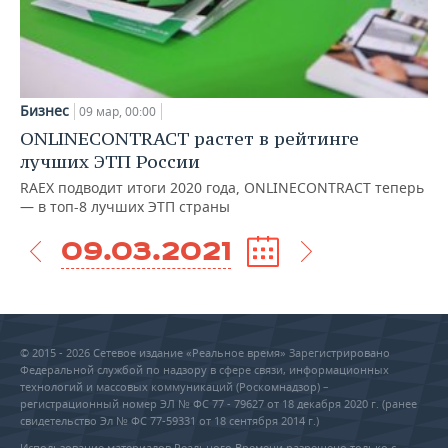
Бизнес
09 мар, 00:00
ONLINECONTRACT растет в рейтинге
лучших ЭТП России
RAEX подводит итоги 2020 года, ONLINECONTRACT теперь
— в топ-8 лучших ЭТП страны
09.03.2021
© 2015 - 2026 Сетевое издание «Реальное время» Зарегистрировано
Федеральной службой по надзору в сфере связи, информационных
технологий и массовых коммуникаций (Роскомнадзор) –
регистрационный номер ЭЛ № ФС 77 - 79627 от 18 декабря 2020 г. (ранее
свидетельство Эл № ФС 77-59331 от 18 сентября 2014 г.)
Использование материалов Реального Времени разрешено только с