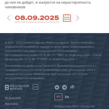
до них не дойдет, и жалуются на нерасторопность
чиновников
08.09.2025
© 2015 - 2026 Сетевое издание «Реальное время» Зарегистрировано
Федеральной службой по надзору в сфере связи, информационных
технологий и массовых коммуникаций (Роскомнадзор) –
регистрационный номер ЭЛ № ФС 77 - 79627 от 18 декабря 2020 г. (ранее
свидетельство Эл № ФС 77-59331 от 18 сентября 2014 г.)
Использование материалов Реального Времени разрешено только с
предварительного согласия правообладателей, упоминание сайта и
прямая гиперссылка обязательны при частичном или полном
воспроизведении материалов.
18+
RU
EN
РЕДАКЦИЯ
РЕКЛАМА
Учредитель ООО «Реальное