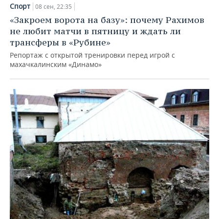
НЕФТЕХИМИЯ
Спорт
08 сен, 22:35
РОЗНИЧНАЯ ТОРГОВЛЯ
НОВОСТИ ТЕХНОЛОГИЙ
МЕРОПРИЯТИЯ
«Закроем ворота на базу»: почему Рахимов
НЕФТЬ
не любит матчи в пятницу и ждать ли
ТРАНСПОРТ
IT
НОВОСТИ МЕРОПРИЯТИЙ
СПОРТ
трансферы в «Рубине»
ОПК
Репортаж с открытой тренировки перед игрой с
УСЛУГИ
МЕДИА
ВЫЕЗДНАЯ РЕДАКЦИЯ
НОВОСТИ СПОРТА
ОБЩЕСТВО
махачкалинским «Динамо»
ЭНЕРГЕТИКА
ТЕЛЕКОММУНИКАЦИИ
БИЗНЕС-БРАНЧИ
ФУТБОЛ
НОВОСТИ ОБЩЕСТВА
ФОТОГАЛЕРЕЯ
ONLINE-КОНФЕРЕНЦИИ
ХОККЕЙ
ВЛАСТЬ
СЮЖЕТЫ
ОТКРЫТАЯ ЛЕКЦИЯ
БАСКЕТБОЛ
ИНФРАСТРУКТУРА
СПРАВОЧНИК
ВОЛЕЙБОЛ
ИСТОРИЯ
СПИСОК ПЕРСОН
ПОЛНАЯ ВЕРСИЯ
КИБЕРСПОРТ
КУЛЬТУРА
СПИСОК КОМПАНИЙ
ФИГУРНОЕ КАТАНИЕ
МЕДИЦИНА