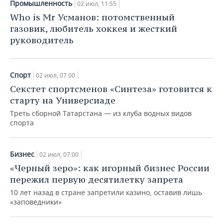
ВОДНЫЕ ВИДЫ СПОРТА
ОБРАЗОВАНИЕ
Промышленность
02 июл, 11:55
Who is Mr Усманов: потомственный
ХОККЕЙ С МЯЧОМ
ПРОИСШЕСТВИЯ
газовик, любитель хоккея и жесткий
руководитель
Спорт
02 июл, 07:00
Секстет спортсменов «Синтеза» готовится к
старту на Универсиаде
Треть сборной Татарстана — из клуба водных видов
спорта
Бизнес
02 июл, 07:00
«Черный зеро»: как игорный бизнес России
пережил первую десятилетку запрета
10 лет назад в стране запретили казино, оставив лишь
«заповедники»