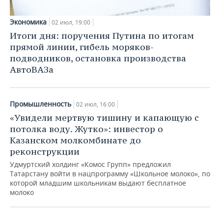
НЕФТЕХИМИЯ
РОЗНИЧНАЯ ТОРГОВЛЯ
НОВОСТИ ТЕХНОЛОГИЙ
МЕРОПРИЯТИЯ
Экономика
02 июл, 19:00
НЕФТЬ
Итоги дня: поручения Путина по итогам
ТРАНСПОРТ
IT
НОВОСТИ МЕРОПРИЯТИЙ
СПОРТ
прямой линии, гибель моряков-
ОПК
подводников, остановка производства
УСЛУГИ
МЕДИА
ВЫЕЗДНАЯ РЕДАКЦИЯ
НОВОСТИ СПОРТА
ОБЩЕСТВО
АвтоВАЗа
ЭНЕРГЕТИКА
ТЕЛЕКОММУНИКАЦИИ
БИЗНЕС-БРАНЧИ
ФУТБОЛ
НОВОСТИ ОБЩЕСТВА
ФОТОГАЛЕРЕЯ
Промышленность
02 июл, 16:00
ONLINE-КОНФЕРЕНЦИИ
ХОККЕЙ
ВЛАСТЬ
СЮЖЕТЫ
«Увидели мертвую тишину и капающую с
потолка воду. Жутко»: инвестор о
ОТКРЫТАЯ ЛЕКЦИЯ
БАСКЕТБОЛ
ИНФРАСТРУКТУРА
СПРАВОЧНИК
Казанском молкомбинате до
реконструкции
ВОЛЕЙБОЛ
ИСТОРИЯ
СПИСОК ПЕРСОН
ПОЛНАЯ ВЕРСИЯ
Удмуртский холдинг «Комос Групп» предложил
Татарстану войти в нацпрограмму «Школьное молоко», по
КИБЕРСПОРТ
КУЛЬТУРА
СПИСОК КОМПАНИЙ
которой младшим школьникам выдают бесплатное
молоко
ФИГУРНОЕ КАТАНИЕ
МЕДИЦИНА