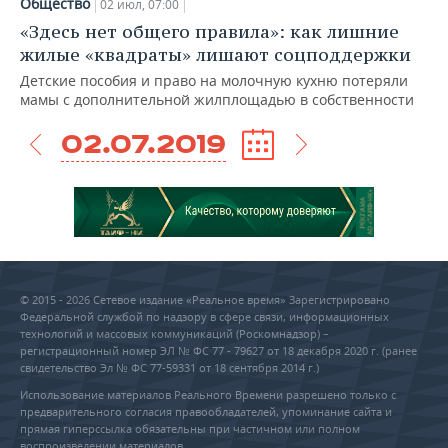
Общество
02 июл, 07:00
«Здесь нет общего правила»: как лишние
жилые «квадраты» лишают соцподдержки
Детские пособия и право на молочную кухню потеряли
мамы с дополнительной жилплощадью в собственности
02.07.2019
© 2015 - 2026 Сетевое издание «Реальное время» Зарегистрировано
Федеральной службой по надзору в сфере связи, информационных
технологий и массовых коммуникаций (Роскомнадзор) –
регистрационный номер ЭЛ № ФС 77 - 79627 от 18 декабря 2020 г. (ранее
свидетельство Эл № ФС 77-59331 от 18 сентября 2014 г.)
Использование материалов Реального Времени разрешено только с
предварительного согласия правообладателей, упоминание сайта и
прямая гиперссылка обязательны при частичном или полном
воспроизведении материалов.