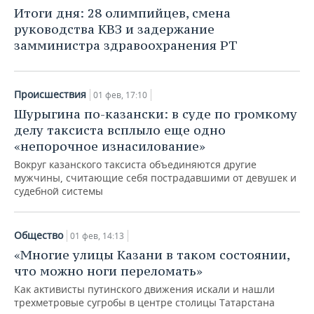
НЕФТЕХИМИЯ
Итоги дня: 28 олимпийцев, смена
РОЗНИЧНАЯ ТОРГОВЛЯ
НОВОСТИ ТЕХНОЛОГИЙ
МЕРОПРИЯТИЯ
руководства КВЗ и задержание
НЕФТЬ
замминистра здравоохранения РТ
ТРАНСПОРТ
IT
НОВОСТИ МЕРОПРИЯТИЙ
СПОРТ
ОПК
УСЛУГИ
МЕДИА
ВЫЕЗДНАЯ РЕДАКЦИЯ
НОВОСТИ СПОРТА
ОБЩЕСТВО
Происшествия
01 фев, 17:10
ЭНЕРГЕТИКА
Шурыгина по-казански: в суде по громкому
ТЕЛЕКОММУНИКАЦИИ
БИЗНЕС-БРАНЧИ
ФУТБОЛ
НОВОСТИ ОБЩЕСТВА
ФОТОГАЛЕРЕЯ
делу таксиста всплыло еще одно
«непорочное изнасилование»
ONLINE-КОНФЕРЕНЦИИ
ХОККЕЙ
ВЛАСТЬ
СЮЖЕТЫ
Вокруг казанского таксиста объединяются другие
мужчины, считающие себя пострадавшими от девушек и
ОТКРЫТАЯ ЛЕКЦИЯ
БАСКЕТБОЛ
ИНФРАСТРУКТУРА
СПРАВОЧНИК
судебной системы
ВОЛЕЙБОЛ
ИСТОРИЯ
СПИСОК ПЕРСОН
ПОЛНАЯ ВЕРСИЯ
Общество
01 фев, 14:13
КИБЕРСПОРТ
КУЛЬТУРА
СПИСОК КОМПАНИЙ
«Многие улицы Казани в таком состоянии,
что можно ноги переломать»
ФИГУРНОЕ КАТАНИЕ
МЕДИЦИНА
Как активисты путинского движения искали и нашли
трехметровые сугробы в центре столицы Татарстана