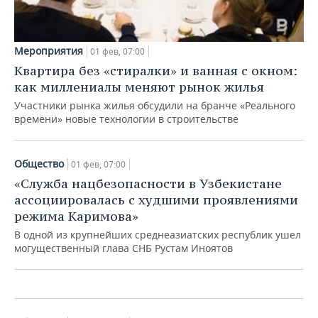
Мероприятия
01 фев, 07:00
Квартира без «стиралки» и ванная с окном:
как миллениалы меняют рынок жилья
Участники рынка жилья обсудили на бранче «Реального
времени» новые технологии в строительстве
Общество
01 фев, 07:00
«Служба нацбезопасности в Узбекистане
ассоциировалась с худшими проявлениями
режима Каримова»
Загадка сакалиба: можно ли
отождествлять их со славянами?
В одной из крупнейших среднеазиатских республик ушел
могущественный глава СНБ Рустам Иноятов
01 фев, 07:00