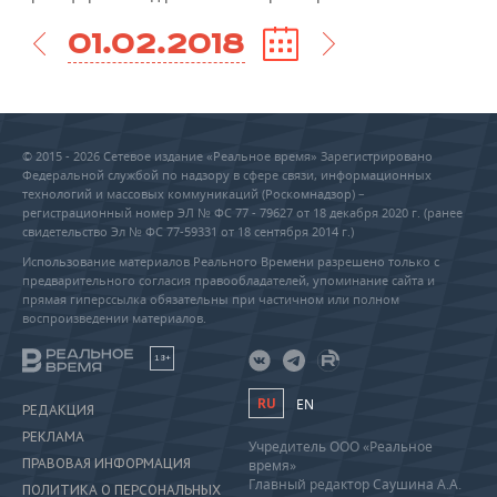
01.02.2018
© 2015 - 2026 Сетевое издание «Реальное время» Зарегистрировано
Федеральной службой по надзору в сфере связи, информационных
технологий и массовых коммуникаций (Роскомнадзор) –
регистрационный номер ЭЛ № ФС 77 - 79627 от 18 декабря 2020 г. (ранее
свидетельство Эл № ФС 77-59331 от 18 сентября 2014 г.)
Использование материалов Реального Времени разрешено только с
предварительного согласия правообладателей, упоминание сайта и
прямая гиперссылка обязательны при частичном или полном
воспроизведении материалов.
18+
RU
EN
РЕДАКЦИЯ
РЕКЛАМА
Учредитель ООО «Реальное
ПРАВОВАЯ ИНФОРМАЦИЯ
время»
Главный редактор Саушина А.А.
ПОЛИТИКА О ПЕРСОНАЛЬНЫХ