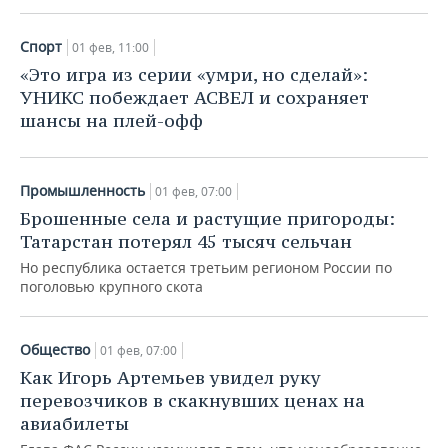
ВОДНЫЕ ВИДЫ СПОРТА
ОБРАЗОВАНИЕ
Спорт
ХОККЕЙ С МЯЧОМ
ПРОИСШЕСТВИЯ
01 фев, 11:00
«Это игра из серии «умри, но сделай»:
УНИКС побеждает АСВЕЛ и сохраняет
шансы на плей-офф
Промышленность
01 фев, 07:00
Брошенные села и растущие пригороды:
Татарстан потерял 45 тысяч сельчан
Но республика остается третьим регионом России по
поголовью крупного скота
Общество
01 фев, 07:00
Как Игорь Артемьев увидел руку
перевозчиков в скакнувших ценах на
авиабилеты