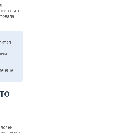
от
отвратить.
етовала
питал
опим
ие еще
ЧТО
 долей
 вложения