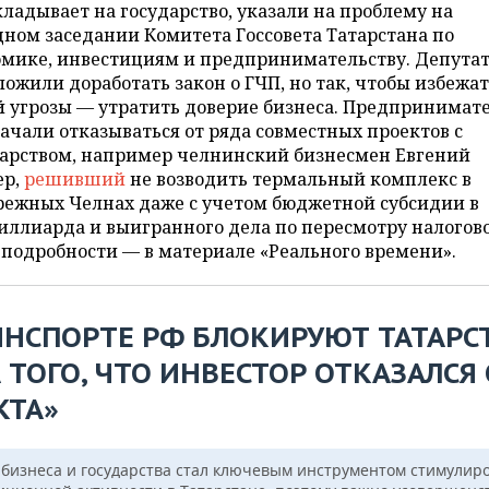
ладывает на государство, указали на проблему на
ном заседании Комитета Госсовета Татарстана по
омике, инвестициям и предпринимательству. Депута
ожили доработать закон о ГЧП, но так, чтобы избежа
й угрозы — утратить доверие бизнеса. Предпринимат
ачали отказываться от ряда совместных проектов с
дарством, например челнинский бизнесмен Евгений
ер,
решивший
не возводить термальный комплекс в
режных Челнах даже с учетом бюджетной субсидии в
иллиарда и выигранного дела по пересмотру налогов
 подробности — в материале «Реального времени».
ИНСПОРТЕ РФ БЛОКИРУЮТ ТАТАРС
 ТОГО, ЧТО ИНВЕСТОР ОТКАЗАЛСЯ
КТА»
 бизнеса и государства стал ключевым инструментом стимулир