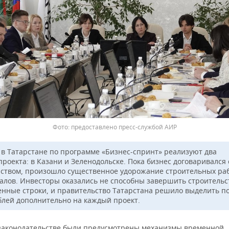
предоставлено пресс-службой АИР
 в Татарстане по программе «Бизнес-спринт» реализуют два
роекта: в Казани и Зеленодольске. Пока бизнес договаривался 
рством, произошло существенное удорожание строительных раб
алов. Инвесторы оказались не способны завершить строительс
енные строки, и правительство Татарстана решило выделить по
блей дополнительно на каждый проект.
 законодательстве были предусмотрены механизмы временной