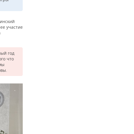
нинский
шее участие
а
лый год
ого что
мы
овы.