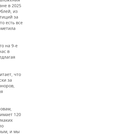
ане в 2025
блей, из
тиций за
то есть все
аметила
о на 9-е
час в
едлагая
итает, что
ски за
оноров,
ия
ловам,
имает 120
икаких
по
ным, и мы