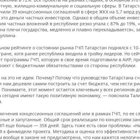
ртную, жилищно-коммунальную и социальную сферы. В Татарст
чили 39 концессионных соглашений в сфере ЖКХ на 5,7 млрд ру
 это деньги частных инвесторов. Однако в общем объеме инвес
оля частных вложений в республике резко упала с 87% до 19%, «
 на плечи государства, медленно и плавно перекладывается», з
уллина.
ном рейтинге о состоянии рынка ГЧП Татарстан поднялся с 10-г
тране, хотя ранее республика входила в тройку лидеров. Но сей
т программы ГЧП, которую в свое время подготовили в АИР, пр
роект с бюджетными обязательствами со стороны республики.
на это не идем. Почему? Потому что руководство Татарстана сч
и нам дешевле самим построить за счет бюджета, чем нести ри
 Понимаете, этот момент остается ключевым у всех регионов-д
а сегодня имеют такую позитивную экономику, — пояснила Тал
.
лючения концессионных соглашений или в рамках ГЧП, по ее с
жные и запутанные. Общий срок реализации по концессиям зан
ЧП еще больше — 358 дней. Здесь тоже есть свои проблемы. «Н
й к финмодели проекта. Методика и оценка его эффективности 
м вообще в законе не предусмотрена, что нам кажется нелогич