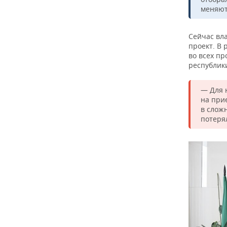
меняют
Сейчас вл
проект. В 
во всех п
республик
— Для 
на при
в слож
потеря