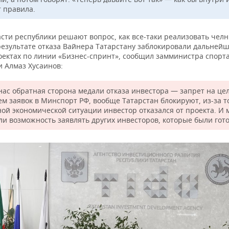
 правила.
асти республики решают вопрос, как все-таки реализовать чел
результате отказа Вайнера Татарстану заблокировали дальней
роектах по линии «Бизнес-спринт», сообщил замминистра спорт
и Алмаз Хусаинов:
нас обратная сторона медали отказа инвестора — запрет на це
ем заявок в Минспорт РФ, вообще Татарстан блокируют, из-за т
ной экономической ситуации инвестор отказался от проекта. И 
ли возможность заявлять других инвесторов, которые были гот