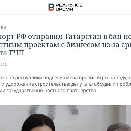
ИКА
орт РФ отправил Татарстан в бан п
стным проектам с бизнесом из-за с
та ГЧП
2026
сторов республики подвели смена правил игры на ходу, 
Б и удорожание строительства: депутаты обсудили проб
ии государственно-частного партнерства
НА