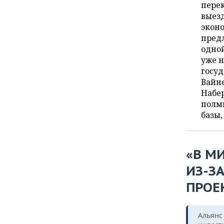
ВОДНЫЕ ВИДЫ СПОРТА
ОБРАЗОВАНИЕ
перек
выезд
ХОККЕЙ С МЯЧОМ
ПРОИСШЕСТВИЯ
экон
предл
одно
уже н
госу
Вайн
Набе
полм
базы,
«В М
ИЗ-ЗА
ПРОЕ
Альянс