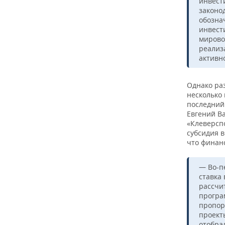
инвест
законо
обозна
инвест
мирово
реализ
активн
Однако ра
несколько 
последний 
Евгений В
«Клеверсп
субсидия в
что финан
— Во-п
ставка 
рассчи
програ
пропор
проект
отобрал