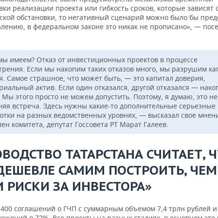
ки реализации проекта или гибкость сроков, которые зависят 
ской обстановки, то негативный сценарий можно было бы пред
алению, в федеральном законе это никак не прописано», — пос
мы имеем? Отказ от инвестиционных проектов в процессе
трения. Если мы накопим таких отказов много, мы разрушим ка
я. Самое страшное, что может быть, — это капитал доверия,
риальный актив. Если один отказался, другой отказался — нак
 Мы этого просто не можем допустить. Поэтому, я думаю, это не
няя встреча. Здесь нужны какие-то дополнительные серьезные
отки на разных ведомственных уровнях, — высказал свое мнен
ен комитета, депутат Госсовета РТ Марат Галеев.
ОВОДСТВО ТАТАРСТАНА СЧИТАЕТ, 
ДЕШЕВЛЕ САМИМ ПОСТРОИТЬ, ЧЕМ
И РИСКИ ЗА ИНВЕСТОРА»
 400 соглашений о ГЧП с суммарным объемом 7,4 трлн рублей и
ожений в 72%. Все проекты на разных стадиях, в основном это