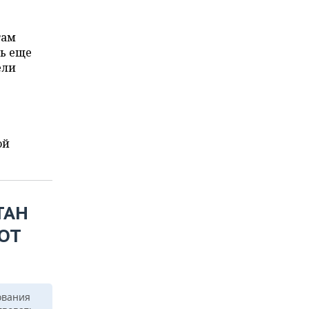
там
ть еще
ели
ой
ТАН
 ОТ
ования