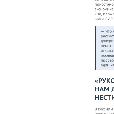
приостанов
экономиче
«Но, к сож
глава АИР.
— Что 
рассмо
довери
немате
отказы.
послед
прораб
один чл
«РУК
НАМ 
НЕСТ
В России 4
частных вл