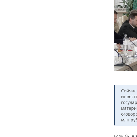
Сейчас
инвестп
госуда
матери
оговор
млн ру
Если бы в