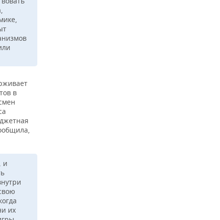
твовать
,
мике,
ыт
анизмов
или
ерживает
тов в
есмен
са
юджетная
сообщила,
 и
ть
внутри
свою
когда
ни их
игры