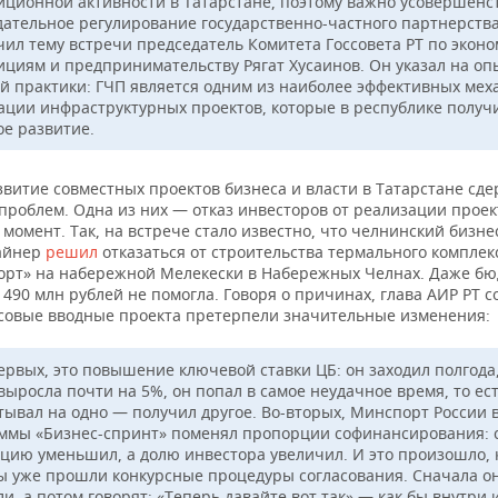
иционной активности в Татарстане, поэтому важно усовершенс
дательное регулирование государственно-частного партнерства
чил тему встречи председатель Комитета Госсовета РТ по эконо
ициям и предпринимательству Рягат Хусаинов. Он указал на оп
й практики: ГЧП является одним из наиболее эффективных мех
ации инфраструктурных проектов, которые в республике получ
ое развитие.
звитие совместных проектов бизнеса и власти в Татарстане сд
проблем. Одна из них — отказ инвесторов от реализации проек
момент. Так, на встрече стало известно, что челнинский бизн
айнер
решил
отказаться от строительства термального комплек
орт» на набережной Мелекески в Набережных Челнах. Даже б
 490 млн рублей не помогла. Говоря о причинах, глава АИР РТ 
совые вводные проекта претерпели значительные изменения:
ервых, это повышение ключевой ставки ЦБ: он заходил полгода,
выросла почти на 5%, он попал в самое неудачное время, то ес
тывал на одно — получил другое. Во-вторых, Минспорт России 
ммы «Бизнес-спринт» поменял пропорции софинансирования: 
цию уменьшил, а долю инвестора увеличил. И это произошло, 
ы уже прошли конкурсные процедуры согласования. Сначала о
и, а потом говорят: «Теперь давайте вот так» — как бы внутри 