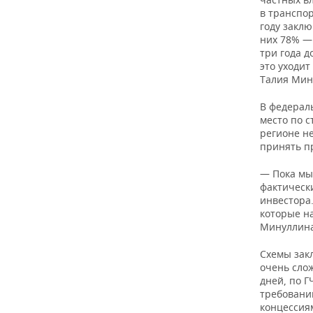
в транспо
году заклю
них 78% —
три года д
это уходит
Талия Мин
В федераль
место по с
регионе не
принять п
— Пока мы 
фактическ
инвестора.
которые н
Минуллина
Схемы зак
очень сло
дней, по Г
требовани
концессия