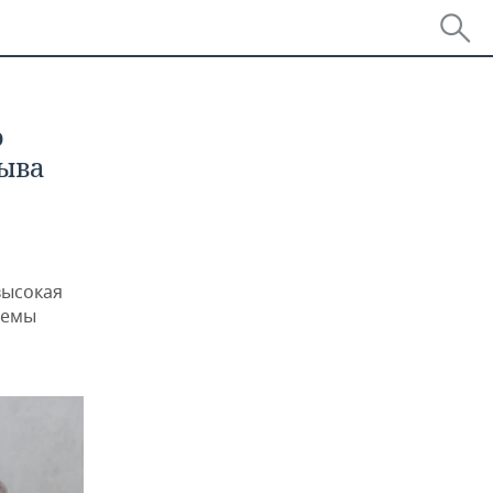
о
рыва
высокая
лемы