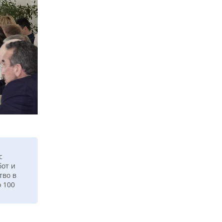
с
от и
тво в
 100