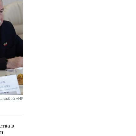
-службой АИР
тва в
ки