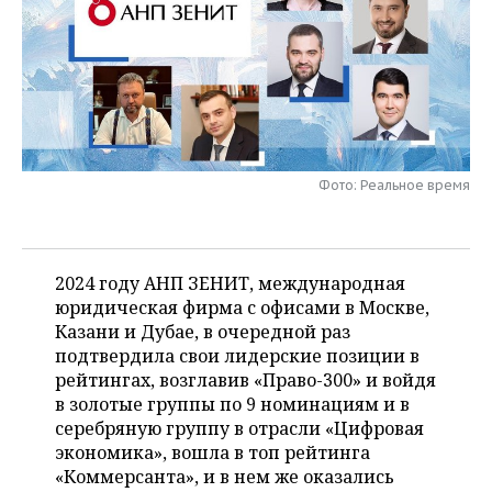
НЕФТЕХИМИЯ
РОЗНИЧНАЯ ТОРГОВЛЯ
НОВОСТИ ТЕХНОЛОГИЙ
МЕРОПРИЯТИЯ
НЕФТЬ
ТРАНСПОРТ
IT
НОВОСТИ МЕРОПРИЯТИЙ
СПОРТ
ОПК
УСЛУГИ
МЕДИА
ВЫЕЗДНАЯ РЕДАКЦИЯ
НОВОСТИ СПОРТА
ОБЩЕСТВО
ЭНЕРГЕТИКА
Фото: Реальное время
ТЕЛЕКОММУНИКАЦИИ
БИЗНЕС-БРАНЧИ
ФУТБОЛ
НОВОСТИ ОБЩЕСТВА
ФОТОГАЛЕРЕЯ
ONLINE-КОНФЕРЕНЦИИ
ХОККЕЙ
ВЛАСТЬ
СЮЖЕТЫ
2024 году АНП ЗЕНИТ, международная
ОТКРЫТАЯ ЛЕКЦИЯ
БАСКЕТБОЛ
ИНФРАСТРУКТУРА
СПРАВОЧНИК
юридическая фирма с офисами в Москве,
Казани и Дубае, в очередной раз
ВОЛЕЙБОЛ
ИСТОРИЯ
СПИСОК ПЕРСОН
ПОЛНАЯ ВЕРСИЯ
подтвердила свои лидерские позиции в
рейтингах, возглавив «Право-300» и войдя
КИБЕРСПОРТ
КУЛЬТУРА
СПИСОК КОМПАНИЙ
в золотые группы по 9 номинациям и в
серебряную группу в отрасли «Цифровая
ФИГУРНОЕ КАТАНИЕ
МЕДИЦИНА
экономика», вошла в топ рейтинга
«Коммерсанта», и в нем же оказались