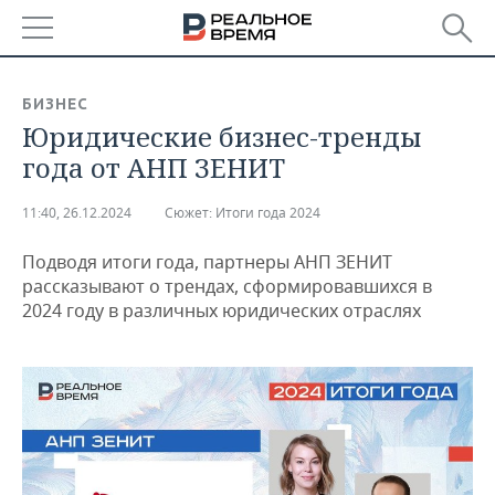
РЕГИОНЫ
БИЗНЕС
Юридические бизнес-тренды
БАШКОРТОСТАН
НОВОСТИ
года от АНП ЗЕНИТ
ТАТАРСТАН
АНАЛИТИКА
11:40, 26.12.2024
Сюжет:
Итоги года 2024
УДМУРТИЯ
НОВОСТИ АНАЛИТИКИ
ЭКОНОМИКА
Подводя итоги года, партнеры АНП ЗЕНИТ
ДЕКЛАРАЦИИ О ДОХОДАХ
НОВОСТИ ЭКОНОМИКИ
ПРОМЫШЛЕННОСТЬ
рассказывают о трендах, сформировавшихся в
2024 году в различных юридических отраслях
КОРОЛИ ГОСЗАКАЗА ПФО
ФИНАНСЫ
НОВОСТИ
НЕДВИЖИМОСТЬ
ПРОМЫШЛЕННОСТИ
ВУЗЫ ТАТАРСТАНА
БАНКИ
НОВОСТИ НЕДВИЖИМОСТИ
АВТО
АГРОПРОМ
КОМУ ПРИНАДЛЕЖАТ
БЮДЖЕТ
НОВОСТИ АВТО
БИЗНЕС
ТОРГОВЫЕ ЦЕНТРЫ
МАШИНОСТРОЕНИЕ
ТАТАРСТАНА
ИНВЕСТИЦИИ
НОВОСТИ БИЗНЕСА
ТЕХНОЛОГИИ