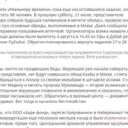
или «Реальному времени» пока еще несостоявшиеся хаджии, из
теть 98 человек. В прошлую субботу, 21 июля, представители
ора собрали будущих паломников в мечети «Ихлас», провели ин
и про основные обряды, выполняемые в Мекке. Даже сообщили
 правила пользования аптечкой. Организаторы вояжа назвали 
юди должны были вылететь 4 августа в 16.45 из Уфы в Дубай р
ии FlyDubai. Обратно планировалось вернуть хаджиев 27 и 28 
ны паломников со всего мира каждый год направляются в Саудовскую А
возвращаются на родину в статусе хаджия. Фото pixabay.com
бы, ничто не предвещало беды. Верующие уже начали собирать
представляя, как будут совершать обход Каабы в Мекке, стоять
бращаться к Аллаху со своими мольбами в цитадели ислама. Сч
етят Медину и мечеть пророка Мухаммада — вторая исламская 
дотошные верующие позвонили в авиакомпанию и оказалось, чт
реди пассажиров нет. Обратились в визовый центр — документ
одавал. Вот тогда и началось беспокойство.
ь, что ООО «Хадж-фонд», зарегистрированное в Набережных Че
аккредитации еще несколько месяцев назад и было
исключено
аторов. Кроме того, Центральное духовное управление мусульм