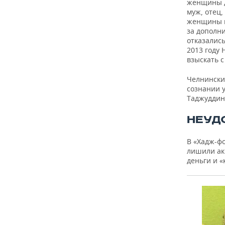
женщины д
муж, отец,
женщины п
за дополни
отказались
2013 году 
взыскать с
Челнински
сознании 
Таджуддина
НЕУД
В «Хадж-ф
лишили ак
деньги и «