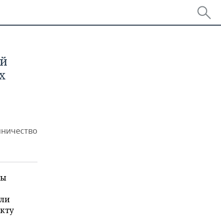
ий
х
мничество
мы
али
акту