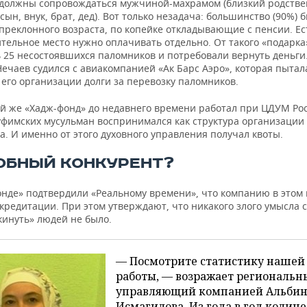
олжны сопровождаться мужчиной-махрамом (близкий родств
 сын, внук, брат, дед). Вот только незадача: большинство (90%) 
реклонного возраста, по копейке откладывающие с пенсии. Ес
тельное место нужно оплачивать отдельно. От такого «подарка
 25 несостоявшихся паломников и потребовали вернуть деньги.
Нечаев судился с авиакомпанией «Ак Барс Аэро», которая пытал
 его организации долги за перевозку паломников.
й же «Хадж-фонд» до недавнего времени работал при ЦДУМ Рос
уфимских мусульман воспринимался как структура организации 
. И именно от этого духовного управления получал квоты.
ОБНЫЙ КОНКУРЕНТ?
онде» подтвердили «Реальному времени», что компанию в этом 
кредитации. При этом утверждают, что никакого злого умысла 
кинуть» людей не было.
— Посмотрите статистику нашей
работы, — возражает региональн
управляющий компанией Альби
Исмагилова. Из года в год количе