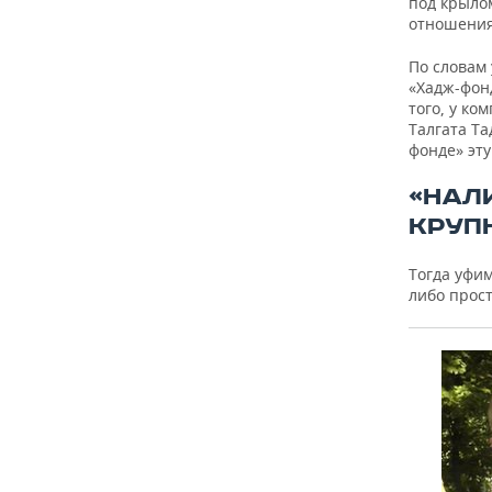
под крыло
отношения
По словам
«Хадж-фонд
того, у ко
Талгата Та
фонде» эт
«НАЛ
КРУП
Тогда уфим
либо прос