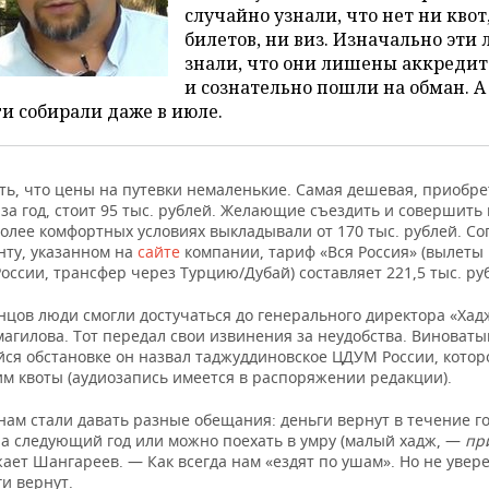
случайно узнали, что нет ни квот
билетов, ни виз. Изначально эти
знали, что они лишены аккреди
и сознательно пошли на обман. А
и собирали даже в июле.
ать, что цены на путевки немаленькие. Самая дешевая, приобр
 за год, стоит 95 тыс. рублей. Желающие съездить и совершить 
олее комфортных условиях выкладывали от 170 тыс. рублей. Со
нту, указанном на
сайте
компании, тариф «Вся Россия» (вылеты 
оссии, трансфер через Турцию/Дубай) составляет 221,5 тыс. ру
нцов люди смогли достучаться до генерального директора «Ха
агилова. Тот передал свои извинения за неудобства. Виноваты
ся обстановке он назвал таджуддиновское ЦДУМ России, котор
им квоты (аудиозапись имеется в распоряжении редакции).
нам стали давать разные обещания: деньги вернут в течение го
на следующий год или можно поехать в умру (малый хадж, —
пр
ет Шангареев. — Как всегда нам «ездят по ушам». Но не увере
и вернут.