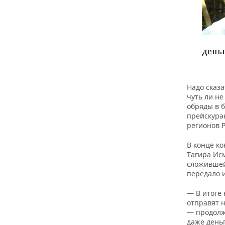
деньг
Надо сказ
чуть ли не
обряды в б
прейскура
регионов Р
В конце ко
Тагира Исм
сложившей
передало 
— В итоге 
отправят 
— продолжа
даже деньг