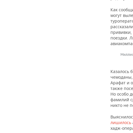
ВОДНЫЕ ВИДЫ СПОРТА
ОБРАЗОВАНИЕ
Как сообщ
ХОККЕЙ С МЯЧОМ
ПРОИСШЕСТВИЯ
могут выле
туроперат
рассказал
прививки,
поездки. Л
авиакомпан
Миллио
Казалось 
чемоданы, 
Арафат и о
также пос
Но особо 
фамилий с
никто не п
Выяснилос
лишилось
хадж-опер