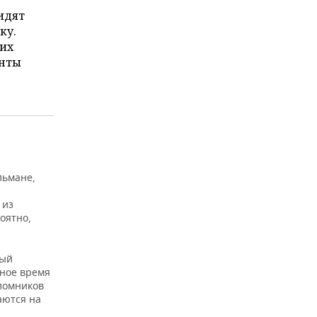
идят
ку.
 их
енты
льмане,
 из
оятно,
дый
ное время
ломников
аются на