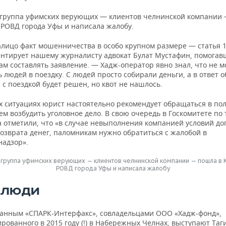
 группа уфимских верующих — клиентов челнинской компании
 РОВД города Уфы и написала жалобу.
алицо факт мошенничества в особо крупном размере — статья 1
ентирует нашему журналисту адвокат Булат Мустафин, помога
ам составлять заявление. — Хадж-оператор явно знал, что не 
 людей в поездку. С людей просто собирали деньги, а в ответ 
 с поездкой будет решен, но квот не нашлось.
х ситуациях юрист настоятельно рекомендует обращаться в по
м возбудить уголовное дело. В свою очередь в Госкомитете по
а отметили, что «в случае невыполнения компанией условий до
возврата денег, паломникам нужно обратиться с жалобой в
надзор».
 группа уфимских верующих — клиентов челнинской компании — пошла в
РОВД города Уфы и написала жалобу
 ЛЮДИ
данным «СПАРК-Интерфакс», совладельцами ООО «Хадж-фонд»,
рованного в 2015 году (!) в Набережных Челнах, выступают Таг