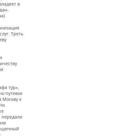
владеет в
дан-
а).
анизация
луг. Треть
еву
л
ничеству
ие
афа тур»,
но путевок
в Москву к
 Но
же
а передали
яля
вященный
—