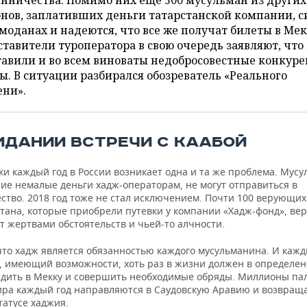
нничества. Помимо них еще 500 мусульман из других
нов, заплативших деньги татарстанской компании, с
моданах и надеются, что все же получат билеты в Мек
тавители туроператора в свою очередь заявляют, что
авили и во всем виноваты недобросовестные конкур
ы. В ситуации разбирался обозреватель «Реального
ени».
ИДАНИИ ВСТРЕЧИ С КААБОЙ
и каждый год в России возникает одна и та же проблема. Мусу
ие немалые деньги хадж-операторам, не могут отправиться в
ство. 2018 год тоже не стал исключением. Почти 100 верующих
тана, которые приобрели путевки у компании «Хадж-фонд», вер
т жертвами обстоятельств и чьей-то алчности.
что хадж является обязанностью каждого мусульманина. И каж
 имеющий возможности, хоть раз в жизни должен в определен
ездить в Мекку и совершить необходимые обряды. Миллионы па
мира каждый год направляются в Саудовскую Аравию и возвращ
татусе хаджия.