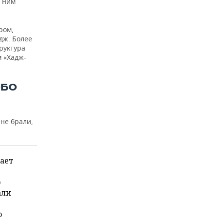
с ним
ром,
дж. Более
труктура
м «Хадж-
ОБО
 не брали,
ает
р
али
о