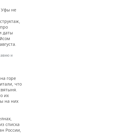
 Уфы не
структаж,
 про
и даты
ейсом
августа.
равию и
 на горе
итали, что
святыня.
о их
ы на них
лнах,
из списка
ан России,