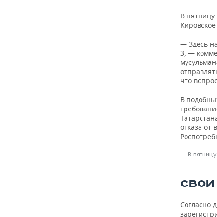
В пятницу
Кировское
— Здесь н
3, — комм
мусульман
отправлять
что вопрос
В подобны
требование
Татарстан
отказа от 
Роспотреб
В пятницу
СВОИ
Согласно 
зарегистри