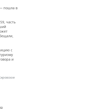
 — пошла в
59, часть
вший
может
обещали,
лицию с
 туризму
говора и
 Кировское
ир