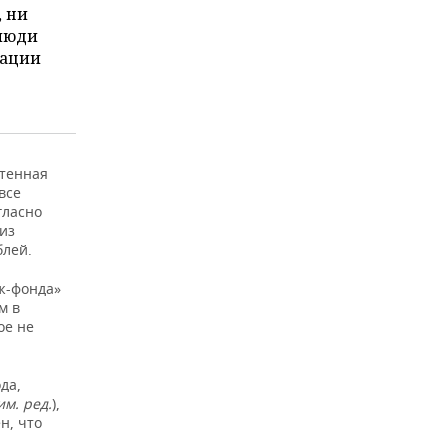
, ни
 люди
тации
етенная
все
гласно
из
блей.
дж-фонда»
м в
ое не
да,
им. ред.
),
н, что