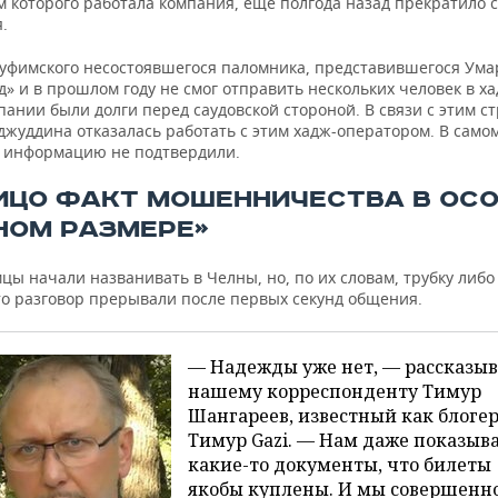
м которого работала компания, еще полгода назад прекратило 
.
 уфимского несостоявшегося паломника, представившегося Ума
» и в прошлом году не смог отправить нескольких человек в ха
мпании были долги перед саудовской стороной. В связи с этим с
джуддина отказалась работать с этим хадж-оператором. В само
у информацию не подтвердили.
ИЦО ФАКТ МОШЕННИЧЕСТВА В ОС
НОМ РАЗМЕРЕ»
цы начали названивать в Челны, но, по их словам, трубку либо
то разговор прерывали после первых секунд общения.
— Надежды уже нет, — рассказыв
нашему корреспонденту Тимур
Шангареев, известный как блоге
Тимур Gazi. — Нам даже показыв
какие-то документы, что билеты
якобы куплены. И мы совершенн