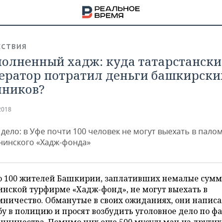
СТВИЯ
олненный хадж: куда татарстанск
ератор потратил деньги башкирски
ников?
2018
 дело: в Уфе почти 100 человек не могут выехать в пало
лнинского «Хадж-фонда»
о 100 жителей Башкирии, заплативших немалые сум
нской турфирме «Хадж-фонд», не могут выехать в
НА
ничество. Обманутые в своих ожиданиях, они напис
у в полицию и просят возбудить уголовное дело по ф