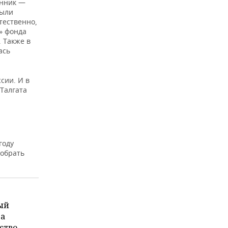
енник —
были
тественно,
» фонда
 Также в
ась
сии. И в
Талгата
году
собрать
ый
на
ство